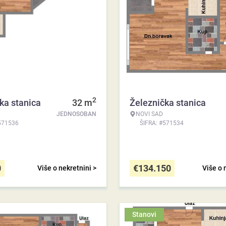
2
ka stanica
32
m
Železnička stanica
JEDNOSOBAN
NOVI SAD
571536
ŠIFRA: #571534
0
€
134.150
Više o nekretnini >
Više o 
Stanovi