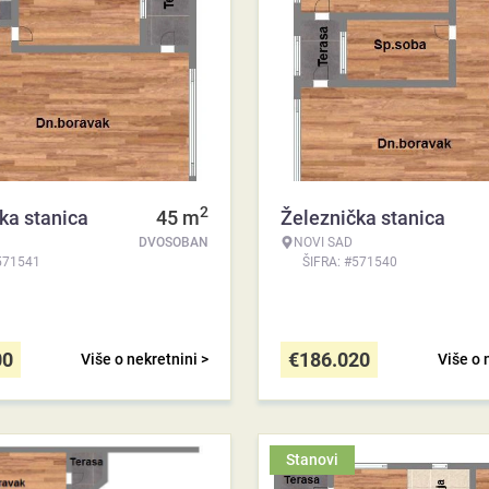
2
ka stanica
45
m
Železnička stanica
DVOSOBAN
NOVI SAD
571541
ŠIFRA: #571540
00
€
186.020
Više o nekretnini >
Više o 
Stanovi