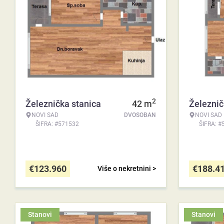
2
Železnička stanica
42
m
Železnič
NOVI SAD
DVOSOBAN
NOVI SAD
ŠIFRA: #571532
ŠIFRA: #
€
123.960
€
188.4
Više o nekretnini >
Stanovi
Stanovi