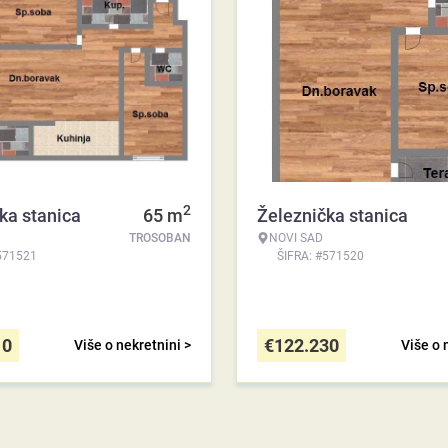
2
ka stanica
65
m
Železnička stanica
TROSOBAN
NOVI SAD
571521
ŠIFRA: #571520
10
€
122.230
Više o nekretnini >
Više o 