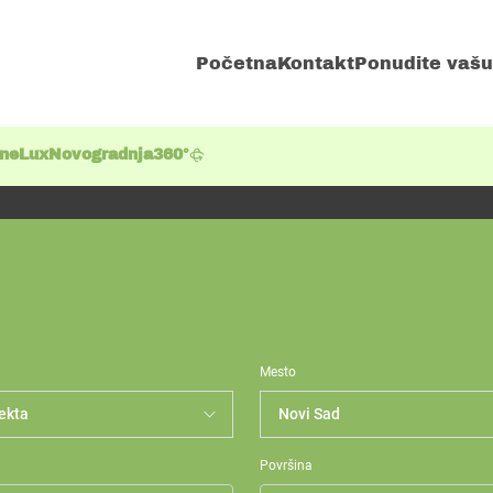
Početna
Kontakt
Ponudite vašu
ene
Lux
Novogradnja
360°
Mesto
Površina