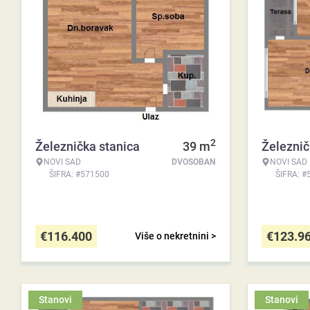
2
Železnička stanica
39
m
Železnič
NOVI SAD
DVOSOBAN
NOVI SAD
ŠIFRA: #571500
ŠIFRA: #
€
116.400
€
123.9
Više o nekretnini >
Stanovi
Stanovi