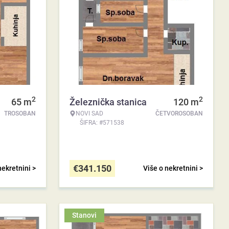
2
2
65
m
Železnička stanica
120
m
TROSOBAN
NOVI SAD
ČETVOROSOBAN
ŠIFRA: #571538
€
341.150
nekretnini >
Više o nekretnini >
Stanovi