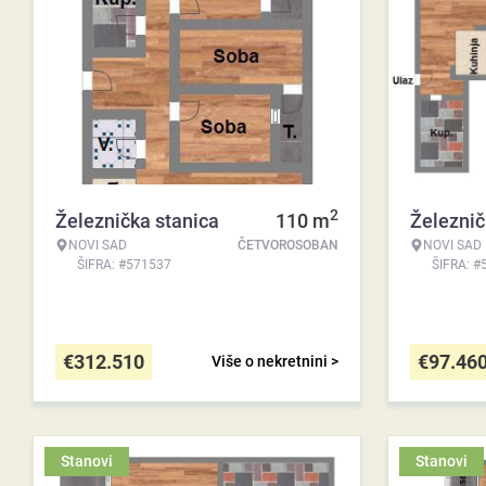
2
Železnička stanica
110
m
Železnič
NOVI SAD
ČETVOROSOBAN
NOVI SAD
ŠIFRA: #571537
ŠIFRA: #
€
312.510
€
97.46
Više o nekretnini >
Stanovi
Stanovi