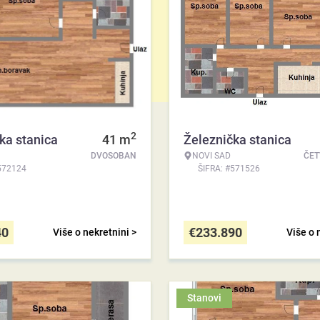
2
ka stanica
41
m
Železnička stanica
DVOSOBAN
NOVI SAD
ČE
572124
ŠIFRA: #571526
40
€
233.890
Više o nekretnini >
Više o 
Stanovi