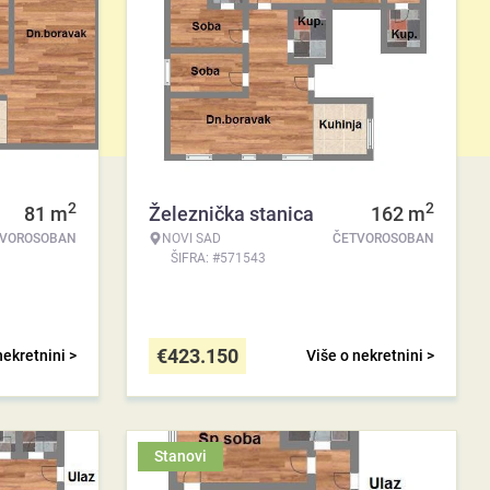
2
2
81
m
Železnička stanica
162
m
TVOROSOBAN
NOVI SAD
ČETVOROSOBAN
ŠIFRA: #571543
€
423.150
nekretnini >
Više o nekretnini >
Stanovi