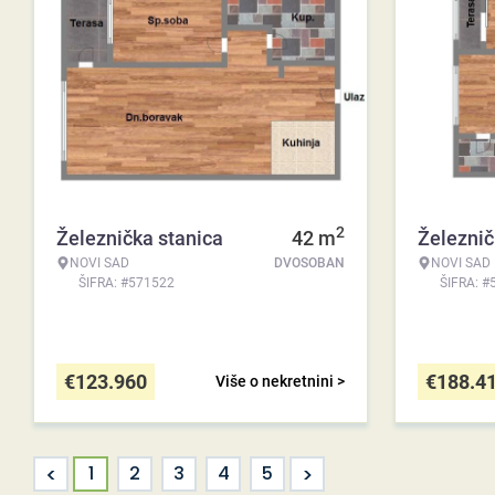
2
Železnička stanica
42
m
Železnič
NOVI SAD
DVOSOBAN
NOVI SAD
ŠIFRA: #571522
ŠIFRA: #
€
123.960
€
188.4
Više o nekretnini >
<
>
1
2
3
4
5