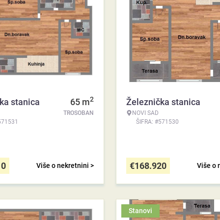
2
ka stanica
65
m
Železnička stanica
TROSOBAN
NOVI SAD
571531
ŠIFRA: #571530
10
€
168.920
Više o nekretnini >
Više o 
Stanovi