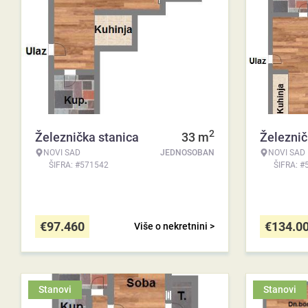
2
Železnička stanica
33
m
Železnič
NOVI SAD
JEDNOSOBAN
NOVI SAD
ŠIFRA: #571542
ŠIFRA: #
€
97.460
€
134.0
Više o nekretnini >
Stanovi
Stanovi