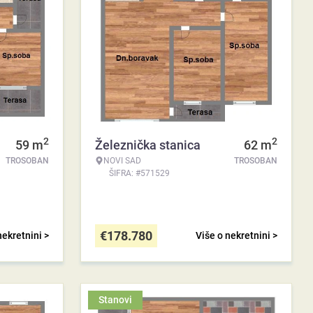
2
2
59
m
Železnička stanica
62
m
TROSOBAN
NOVI SAD
TROSOBAN
ŠIFRA: #571529
€
178.780
nekretnini >
Više o nekretnini >
Stanovi