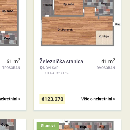
2
2
61
m
Železnička stanica
41
m
TROSOBAN
NOVI SAD
DVOSOBAN
ŠIFRA: #571523
€
123.270
nekretnini >
Više o nekretnini >
Stanovi