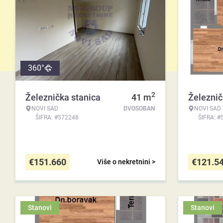
360°
2
Železnička stanica
41
m
Železnič
NOVI SAD
DVOSOBAN
NOVI SAD
ŠIFRA: #572248
ŠIFRA: #
€
151.660
€
121.5
Više o nekretnini >
Stanovi
Stanovi