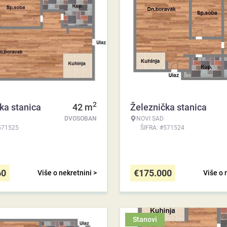
2
ka stanica
42
m
Železnička stanica
DVOSOBAN
NOVI SAD
571525
ŠIFRA: #571524
60
€
175.000
Više o nekretnini >
Više o 
Stanovi