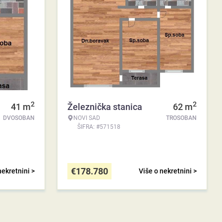
2
2
41
m
Železnička stanica
62
m
DVOSOBAN
NOVI SAD
TROSOBAN
ŠIFRA: #571518
€
178.780
nekretnini >
Više o nekretnini >