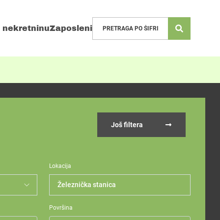
 nekretninu
Zaposleni
Još filtera
Lokacija
Železnička stanica
Površina