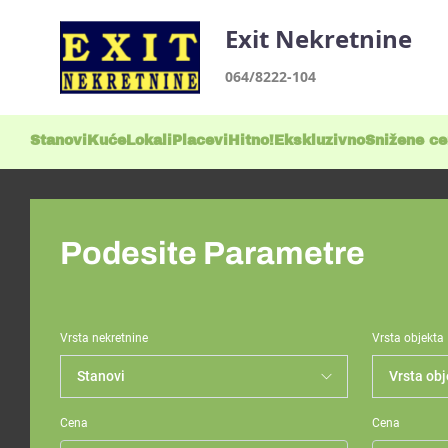
Exit Nekretnine
064/8222-104
Stanovi
Kuće
Lokali
Placevi
Hitno!
Ekskluzivno
Snižene c
Podesite Parametre
Vrsta nekretnine
Vrsta objekta
Cena
Cena