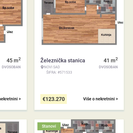
2
2
45
m
Železnička stanica
41
m
DVOSOBAN
NOVI SAD
DVOSOBAN
ŠIFRA: #571533
€
123.270
nekretnini >
Više o nekretnini >
Stanovi