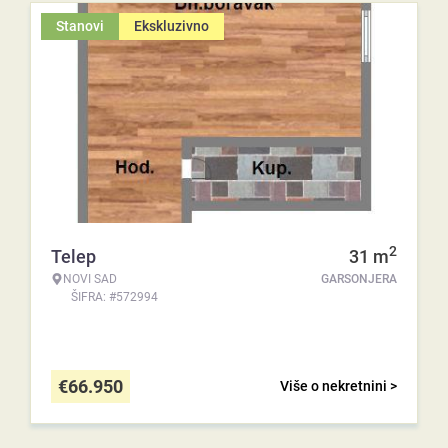
Stanovi
Ekskluzivno
2
Telep
31
m
NOVI SAD
GARSONJERA
ŠIFRA: #572994
€
66.950
Više o nekretnini >