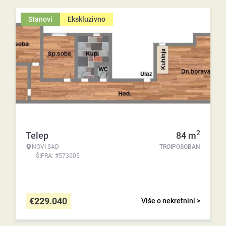
Stanovi
Ekskluzivno
2
Telep
84
m
NOVI SAD
TROIPOSOBAN
ŠIFRA: #573005
€
229.040
Više o nekretnini >