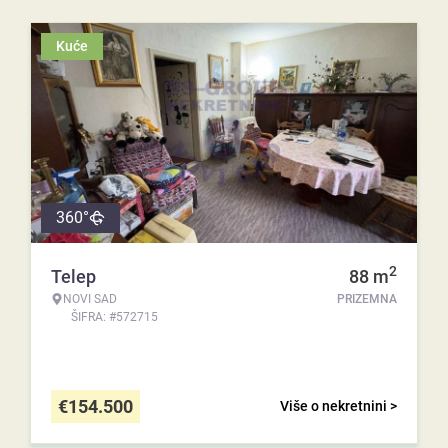
Kuće
360°
2
Telep
88
m
NOVI SAD
PRIZEMNA
ŠIFRA: #572715
€
154.500
Više o nekretnini >