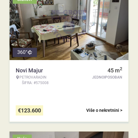
360°
2
Novi Majur
45
m
PETROVARADIN
JEDNOIPOSOBAN
ŠIFRA: #575008
€
123.600
Više o nekretnini >