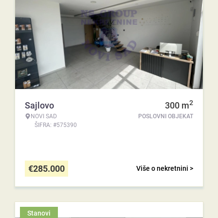
2
Sajlovo
300
m
NOVI SAD
POSLOVNI OBJEKAT
ŠIFRA: #575390
€
285.000
Više o nekretnini >
Stanovi