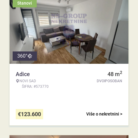
Stanovi
360°
2
Adice
48
m
NOVI SAD
DVOIPOSOBAN
ŠIFRA: #573770
€
123.600
Više o nekretnini >