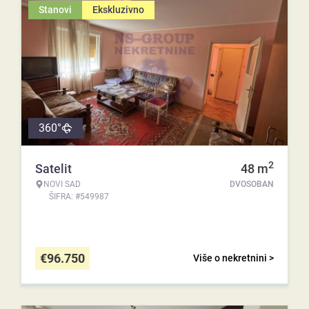
Stanovi
Ekskluzivno
360°
2
Satelit
48
m
NOVI SAD
DVOSOBAN
ŠIFRA: #549987
€
96.750
Više o nekretnini >