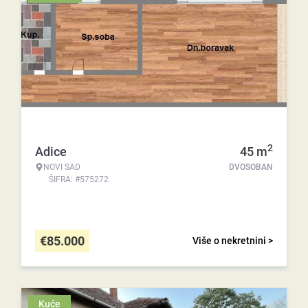
2
Adice
45
m
NOVI SAD
DVOSOBAN
ŠIFRA: #575272
€
85.000
Više o nekretnini >
Kuće