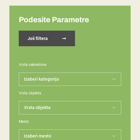
Podesite Parametre
Još filtera
Vrsta nekretnine
Vrsta objekta
Mesto