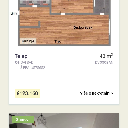
2
Telep
43
m
NOVI SAD
DVOSOBAN
ŠIFRA: #575652
€
123.160
Više o nekretnini >
Stanovi