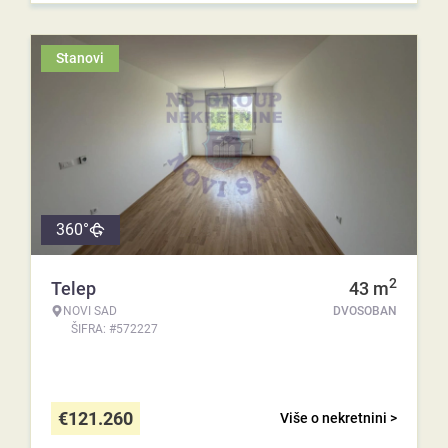
Stanovi
360°
2
Telep
43
m
NOVI SAD
DVOSOBAN
ŠIFRA: #572227
€
121.260
Više o nekretnini >