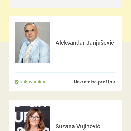
Aleksandar
Janjušević
Nekretnine profila
Rukovodilac
Suzana
Vujinović