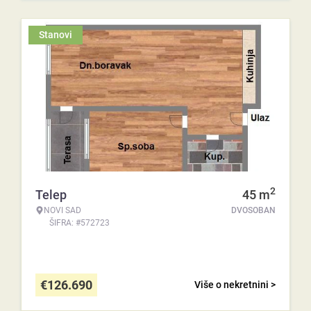
Stanovi
2
Telep
45
m
NOVI SAD
DVOSOBAN
ŠIFRA: #572723
€
126.690
Više o nekretnini >