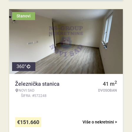
Stanovi
360°
2
Železnička stanica
41
m
NOVI SAD
DVOSOBAN
ŠIFRA: #572248
€
151.660
Više o nekretnini >