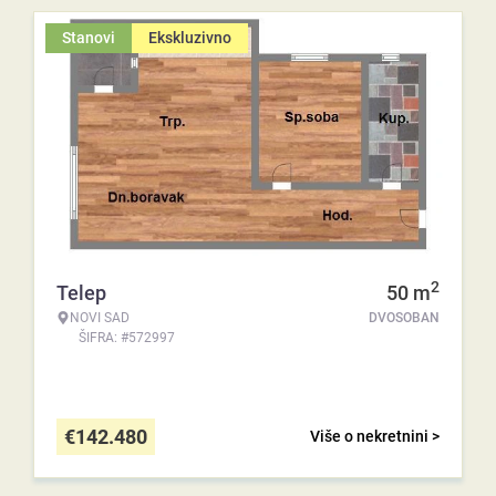
Stanovi
Ekskluzivno
2
Telep
50
m
NOVI SAD
DVOSOBAN
ŠIFRA: #572997
€
142.480
Više o nekretnini >