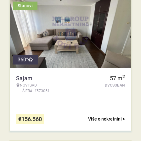
Stanovi
360°
2
Sajam
57
m
NOVI SAD
DVOSOBAN
ŠIFRA: #573051
€
156.560
Više o nekretnini >