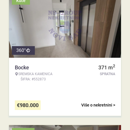
Kuće
360°
2
Bocke
371
m
SREMSKA KAMENICA
SPRATNA
ŠIFRA: #552873
€
980.000
Više o nekretnini >