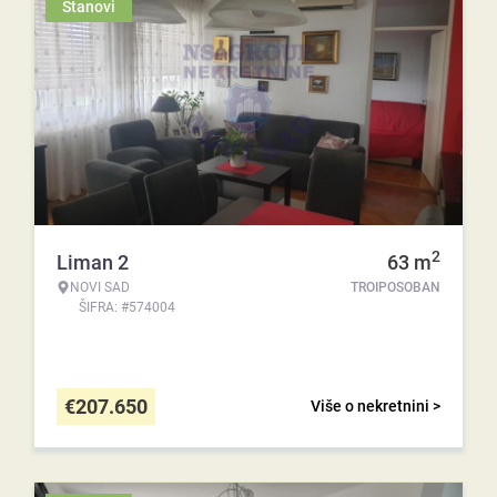
Stanovi
2
Liman 2
63
m
NOVI SAD
TROIPOSOBAN
ŠIFRA: #574004
€
207.650
Više o nekretnini >