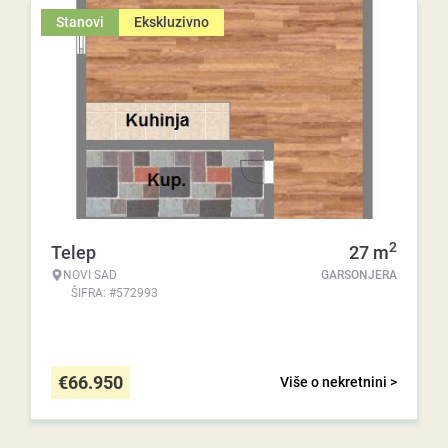
Stanovi
Ekskluzivno
2
Telep
27
m
NOVI SAD
GARSONJERA
ŠIFRA: #572993
€
66.950
Više o nekretnini >