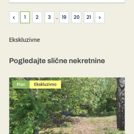
<
>
1
2
3
...
19
20
21
Ekskluzivne
Pogledajte slične nekretnine
Plac
Ekskluzivno