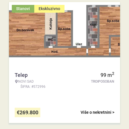
Stanovi
Ekskluzivno
2
Telep
99
m
NOVI SAD
TROIPOSOBAN
ŠIFRA: #572996
€
269.800
Više o nekretnini >