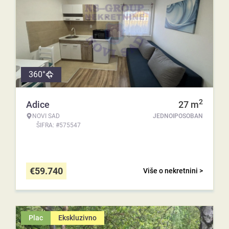
360°
2
Adice
27
m
NOVI SAD
JEDNOIPOSOBAN
ŠIFRA: #575547
€
59.740
Više o nekretnini >
Plac
Ekskluzivno