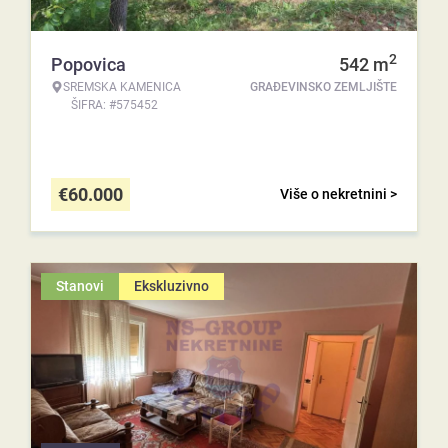
2
Popovica
542
m
SREMSKA KAMENICA
GRAĐEVINSKO ZEMLJIŠTE
ŠIFRA: #575452
€
60.000
Više o nekretnini >
Stanovi
Ekskluzivno