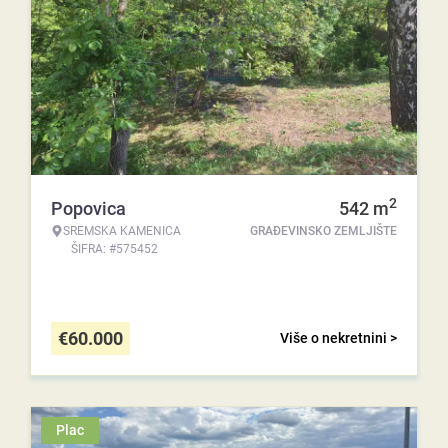
2
Popovica
542
m
SREMSKA KAMENICA
GRAĐEVINSKO ZEMLJIŠTE
ŠIFRA: #575452
€
60.000
Više o nekretnini >
Plac