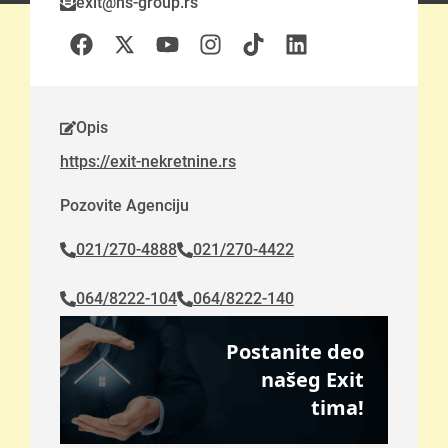
exit@ns-group.rs
Opis
https://exit-nekretnine.rs
Pozovite Agenciju
021/270-4888
021/270-4422
064/8222-104
064/8222-140
Postanite deo
našeg Exit
tima!