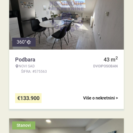
360°
2
Podbara
43
m
NOVI SAD
DVOIPOSOBAN
ŠIFRA: #575563
€
133.900
Više o nekretnini >
Stanovi