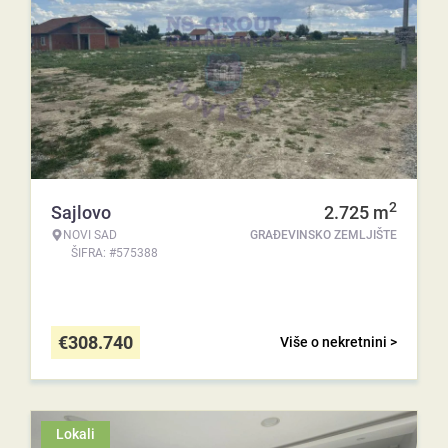
2
Sajlovo
2.725
m
NOVI SAD
GRAĐEVINSKO ZEMLJIŠTE
ŠIFRA: #575388
€
308.740
Više o nekretnini >
Lokali