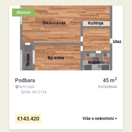
Stanovi
2
Podbara
45
m
NOVI SAD
DVOSOBAN
ŠIFRA: #572734
€
143.420
Više o nekretnini >