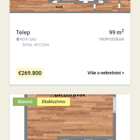
2
Telep
99
m
NOVI SAD
TROIPOSOBAN
ŠIFRA: #572996
€
269.800
Više o nekretnini >
Stanovi
Ekskluzivno