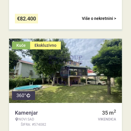
€
82.400
Više o nekretnini >
Kuće
Ekskluzivno
360°
2
Kamenjar
35
m
NOVI SAD
VIKENDICA
ŠIFRA: #574082