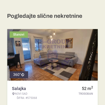
Pogledajte slične nekretnine
Stanovi
360°
2
Salajka
52
m
NOVI SAD
TROSOBAN
ŠIFRA: #575068