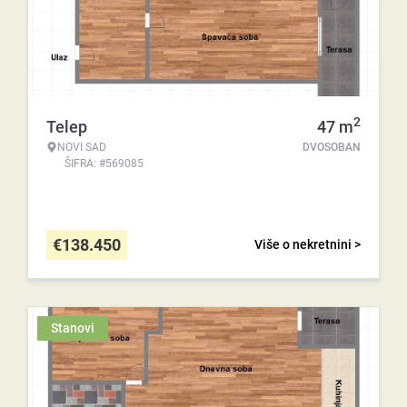
2
Telep
47
m
NOVI SAD
DVOSOBAN
ŠIFRA: #569085
€
138.450
Više o nekretnini >
Stanovi