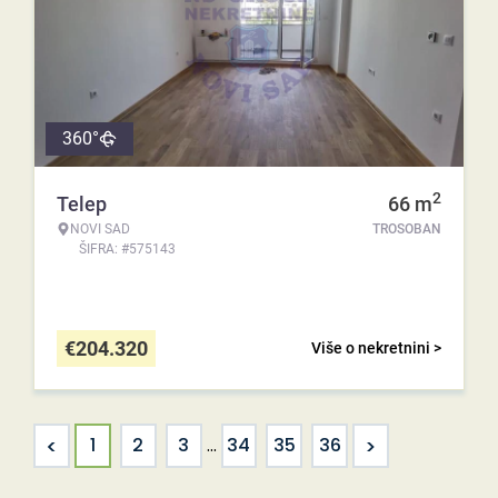
360°
2
Telep
66
m
NOVI SAD
TROSOBAN
ŠIFRA: #575143
€
204.320
Više o nekretnini >
<
>
1
2
3
...
34
35
36