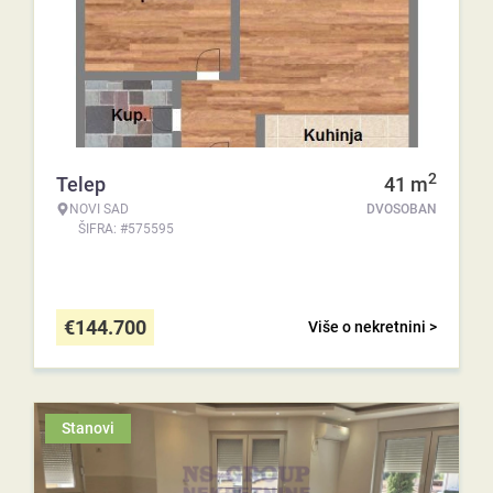
2
Telep
41
m
NOVI SAD
DVOSOBAN
ŠIFRA: #575595
€
144.700
Više o nekretnini >
Stanovi