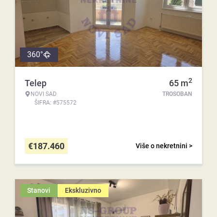
360°
2
Telep
65
m
NOVI SAD
TROSOBAN
ŠIFRA: #575572
€
187.460
Više o nekretnini >
Stanovi
Ekskluzivno