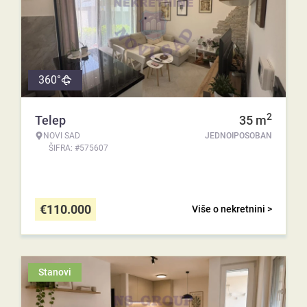
360°
2
Telep
35
m
NOVI SAD
JEDNOIPOSOBAN
ŠIFRA: #575607
€
110.000
Više o nekretnini >
Stanovi