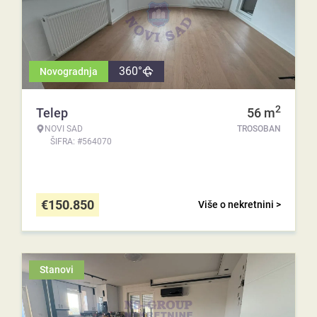
360°
Novogradnja
2
Telep
56
m
NOVI SAD
TROSOBAN
ŠIFRA: #564070
€
150.850
Više o nekretnini >
Stanovi