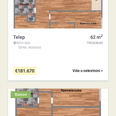
2
Telep
62
m
NOVI SAD
TROSOBAN
ŠIFRA: #569044
€
181.670
Više o nekretnini >
Stanovi