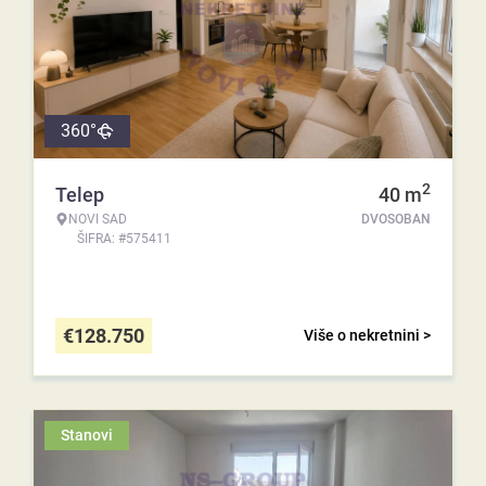
360°
2
Telep
40
m
NOVI SAD
DVOSOBAN
ŠIFRA: #575411
€
128.750
Više o nekretnini >
Stanovi