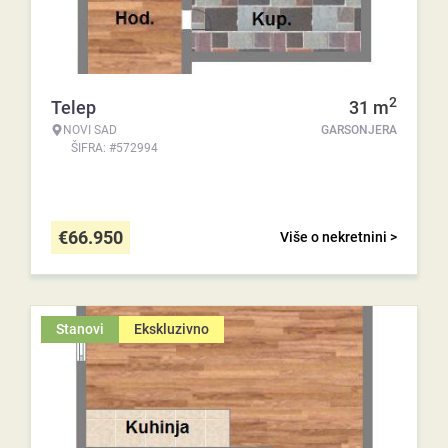
2
Telep
31
m
NOVI SAD
GARSONJERA
ŠIFRA: #572994
€
66.950
Više o nekretnini >
Stanovi
Ekskluzivno