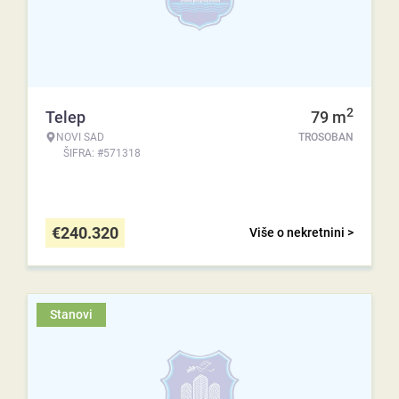
2
Telep
79
m
NOVI SAD
TROSOBAN
ŠIFRA: #571318
€
240.320
Više o nekretnini >
Stanovi