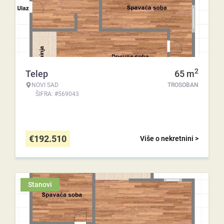
2
Telep
65
m
NOVI SAD
TROSOBAN
ŠIFRA: #569043
€
192.510
Više o nekretnini >
Stanovi