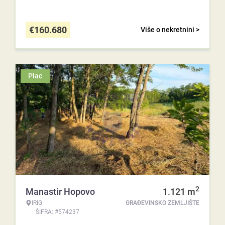
€
160.680
Više o nekretnini >
Plac
2
Manastir Hopovo
1.121
m
IRIG
GRAĐEVINSKO ZEMLJIŠTE
ŠIFRA: #574237