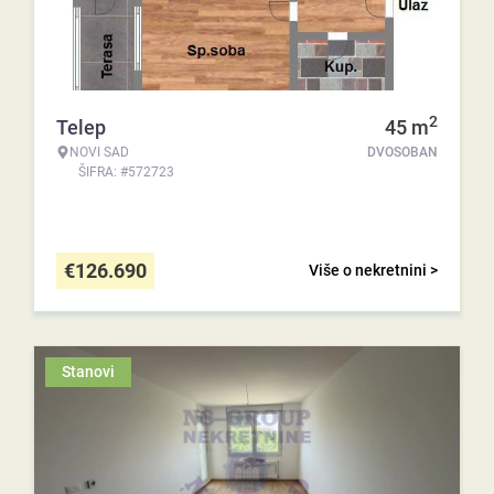
2
Telep
45
m
NOVI SAD
DVOSOBAN
ŠIFRA: #572723
€
126.690
Više o nekretnini >
Stanovi