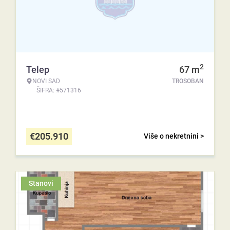
2
Telep
67
m
NOVI SAD
TROSOBAN
ŠIFRA: #571316
€
205.910
Više o nekretnini >
Stanovi