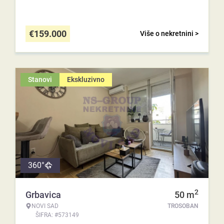
€
159.000
Više o nekretnini >
Stanovi
Ekskluzivno
360°
2
Grbavica
50
m
NOVI SAD
TROSOBAN
ŠIFRA: #573149