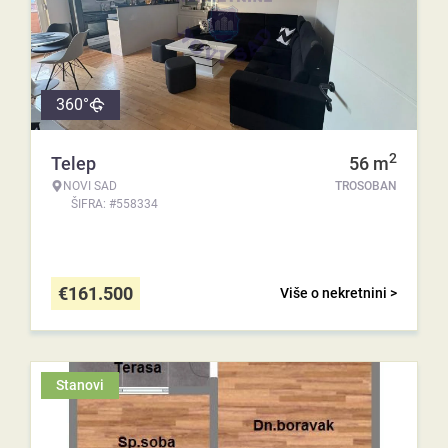
360°
2
Telep
56
m
NOVI SAD
TROSOBAN
ŠIFRA: #558334
€
161.500
Više o nekretnini >
Stanovi