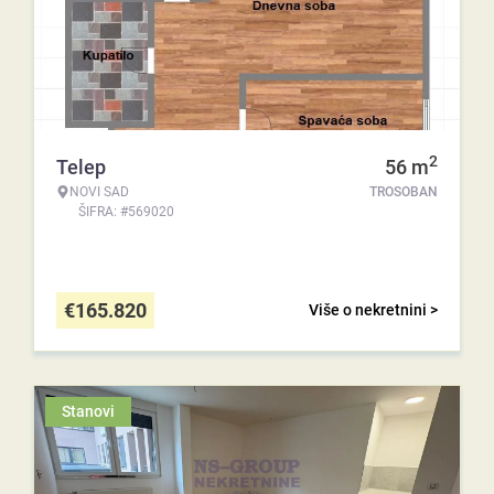
2
Telep
56
m
NOVI SAD
TROSOBAN
ŠIFRA: #569020
€
165.820
Više o nekretnini >
Stanovi