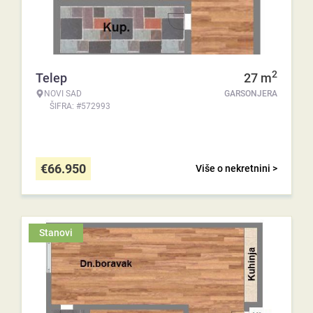
2
Telep
27
m
NOVI SAD
GARSONJERA
ŠIFRA: #572993
€
66.950
Više o nekretnini >
Stanovi