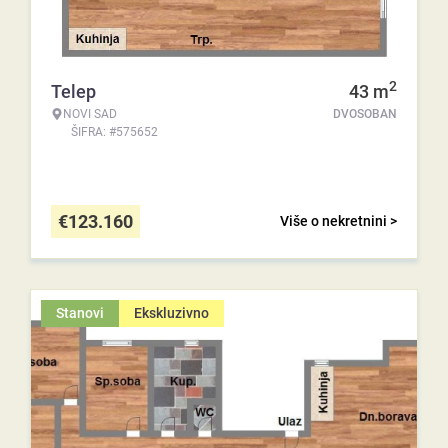
2
Telep
43
m
NOVI SAD
DVOSOBAN
ŠIFRA: #575652
€
123.160
Više o nekretnini >
Stanovi
Ekskluzivno