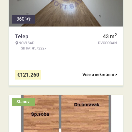
360°
2
Telep
43
m
NOVI SAD
DVOSOBAN
ŠIFRA: #572227
€
121.260
Više o nekretnini >
Stanovi