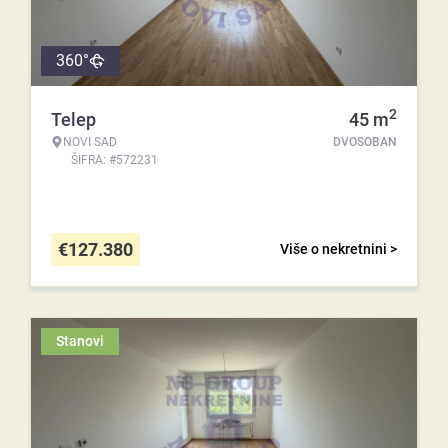
360°
2
Telep
45
m
NOVI SAD
DVOSOBAN
ŠIFRA: #572231
€
127.380
Više o nekretnini >
Stanovi