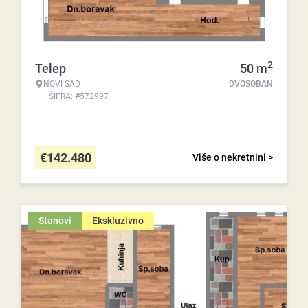
2
Telep
50
m
NOVI SAD
DVOSOBAN
ŠIFRA: #572997
€
142.480
Više o nekretnini >
Stanovi
Ekskluzivno