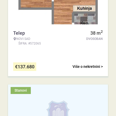
2
Telep
38
m
NOVI SAD
DVOSOBAN
ŠIFRA: #572065
€
137.680
Više o nekretnini >
Stanovi