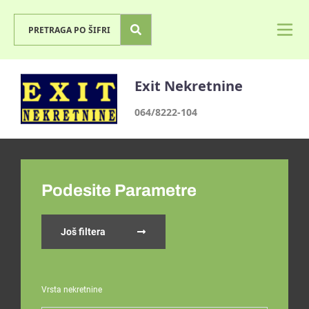
Exit Nekretnine
064/8222-104
Podesite Parametre
Još filtera
Vrsta nekretnine