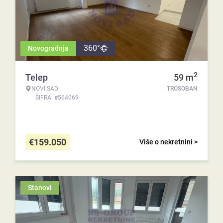
360°
Novogradnja
2
Telep
59
m
NOVI SAD
TROSOBAN
ŠIFRA: #564069
€
159.050
Više o nekretnini >
Stanovi