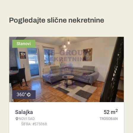
Pogledajte slične nekretnine
Stanovi
360°
2
Salajka
52
m
NOVI SAD
TROSOBAN
ŠIFRA: #575068