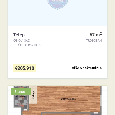
2
Telep
67
m
NOVI SAD
TROSOBAN
ŠIFRA: #571316
€
205.910
Više o nekretnini >
Stanovi