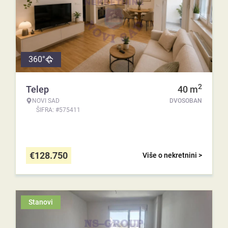
360°
2
Telep
40
m
NOVI SAD
DVOSOBAN
ŠIFRA: #575411
€
128.750
Više o nekretnini >
Stanovi