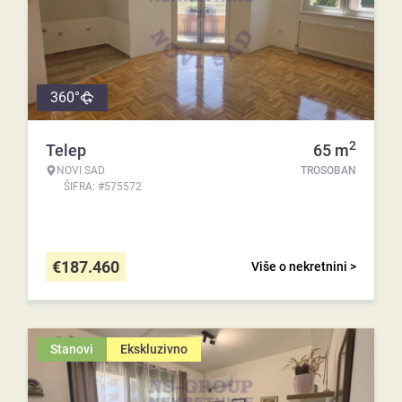
360°
2
Telep
65
m
NOVI SAD
TROSOBAN
ŠIFRA: #575572
€
187.460
Više o nekretnini >
Stanovi
Ekskluzivno