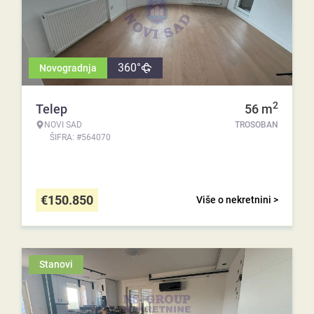
360°
Novogradnja
2
Telep
56
m
NOVI SAD
TROSOBAN
ŠIFRA: #564070
€
150.850
Više o nekretnini >
Stanovi