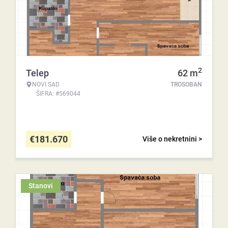
2
Telep
62
m
NOVI SAD
TROSOBAN
ŠIFRA: #569044
€
181.670
Više o nekretnini >
Stanovi