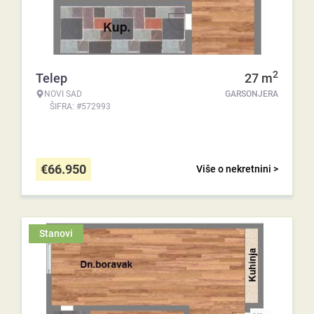
2
Telep
27
m
NOVI SAD
GARSONJERA
ŠIFRA: #572993
€
66.950
Više o nekretnini >
Stanovi