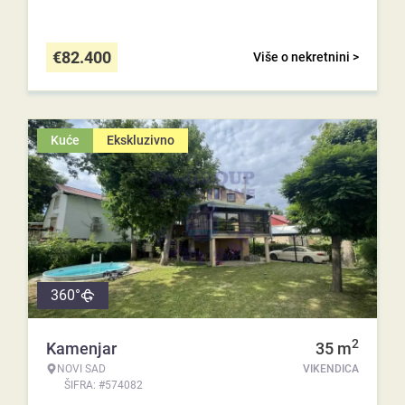
€
82.400
Više o nekretnini >
Kuće
Ekskluzivno
360°
2
Kamenjar
35
m
NOVI SAD
VIKENDICA
ŠIFRA: #574082