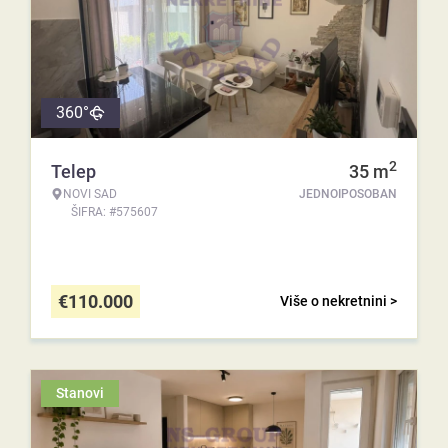
360°
2
Telep
35
m
NOVI SAD
JEDNOIPOSOBAN
ŠIFRA: #575607
€
110.000
Više o nekretnini >
Stanovi