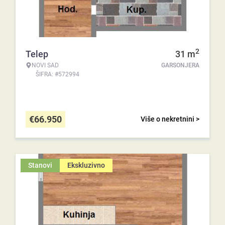
2
Telep
31
m
NOVI SAD
GARSONJERA
ŠIFRA: #572994
€
66.950
Više o nekretnini >
Stanovi
Ekskluzivno