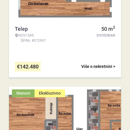
2
Telep
50
m
NOVI SAD
DVOSOBAN
ŠIFRA: #572997
€
142.480
Više o nekretnini >
Stanovi
Ekskluzivno