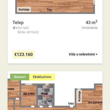
2
Telep
43
m
NOVI SAD
DVOSOBAN
ŠIFRA: #575652
€
123.160
Više o nekretnini >
Stanovi
Ekskluzivno