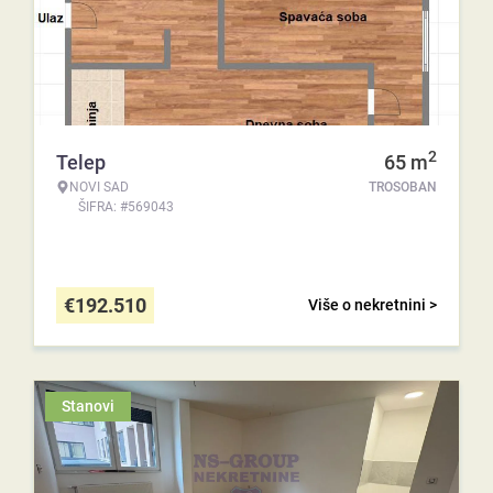
2
Telep
65
m
NOVI SAD
TROSOBAN
ŠIFRA: #569043
€
192.510
Više o nekretnini >
Stanovi