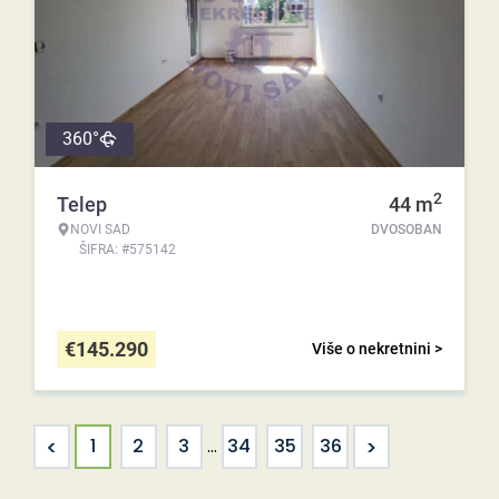
360°
2
Telep
44
m
NOVI SAD
DVOSOBAN
ŠIFRA: #575142
€
145.290
Više o nekretnini >
<
>
1
2
3
...
34
35
36