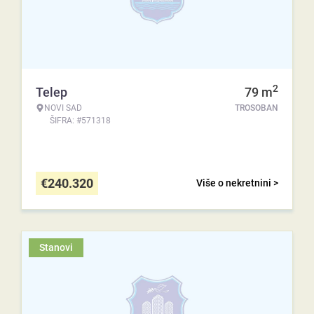
2
Telep
79
m
NOVI SAD
TROSOBAN
ŠIFRA: #571318
€
240.320
Više o nekretnini >
Stanovi