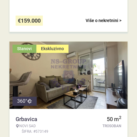
€
159.000
Više o nekretnini >
Stanovi
Ekskluzivno
360°
2
Grbavica
50
m
NOVI SAD
TROSOBAN
ŠIFRA: #573149