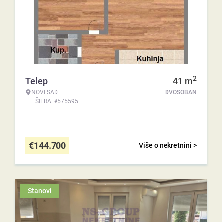
2
Telep
41
m
NOVI SAD
DVOSOBAN
ŠIFRA: #575595
€
144.700
Više o nekretnini >
Stanovi