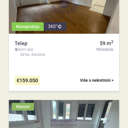
360°
Novogradnja
2
Telep
59
m
NOVI SAD
TROSOBAN
ŠIFRA: #564069
€
159.050
Više o nekretnini >
Stanovi