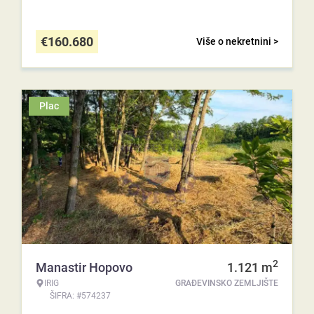
€
160.680
Više o nekretnini >
Plac
2
Manastir Hopovo
1.121
m
IRIG
GRAĐEVINSKO ZEMLJIŠTE
ŠIFRA: #574237