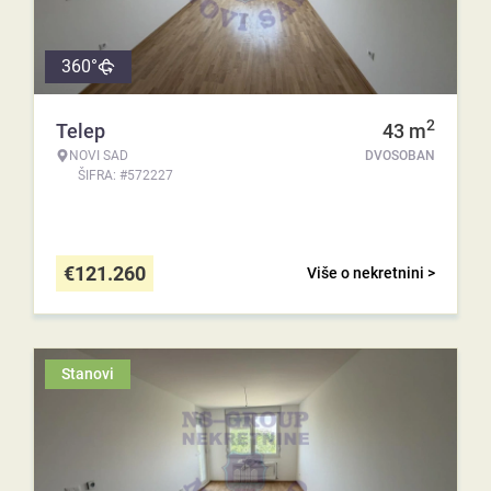
360°
2
Telep
43
m
NOVI SAD
DVOSOBAN
ŠIFRA: #572227
€
121.260
Više o nekretnini >
Stanovi