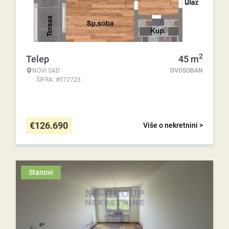
2
Telep
45
m
NOVI SAD
DVOSOBAN
ŠIFRA: #572723
€
126.690
Više o nekretnini >
Stanovi