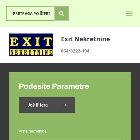
Exit Nekretnine
064/8222-104
Podesite Parametre
Još filtera
Vrsta nekretnine