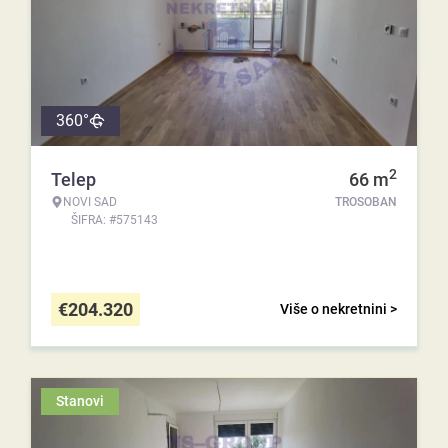
360°
2
Telep
66
m
NOVI SAD
TROSOBAN
ŠIFRA: #575143
€
204.320
Više o nekretnini >
Stanovi