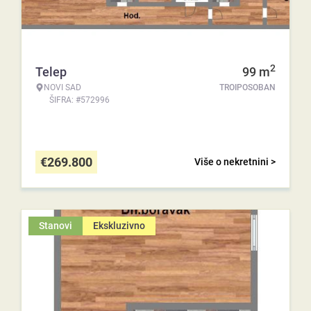
2
Telep
99
m
NOVI SAD
TROIPOSOBAN
ŠIFRA: #572996
€
269.800
Više o nekretnini >
Stanovi
Ekskluzivno