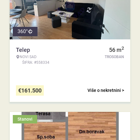
360°
2
Telep
56
m
NOVI SAD
TROSOBAN
ŠIFRA: #558334
€
161.500
Više o nekretnini >
Stanovi