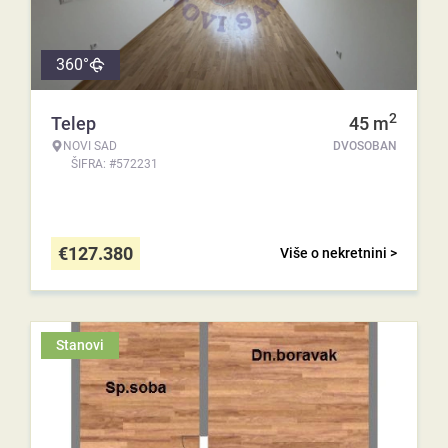
360°
2
Telep
45
m
NOVI SAD
DVOSOBAN
ŠIFRA: #572231
€
127.380
Više o nekretnini >
Stanovi