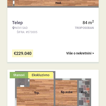
2
Telep
84
m
NOVI SAD
TROIPOSOBAN
ŠIFRA: #573005
€
229.040
Više o nekretnini >
Stanovi
Ekskluzivno