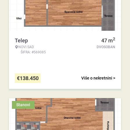
2
Telep
47
m
NOVI SAD
DVOSOBAN
ŠIFRA: #569085
€
138.450
Više o nekretnini >
Stanovi