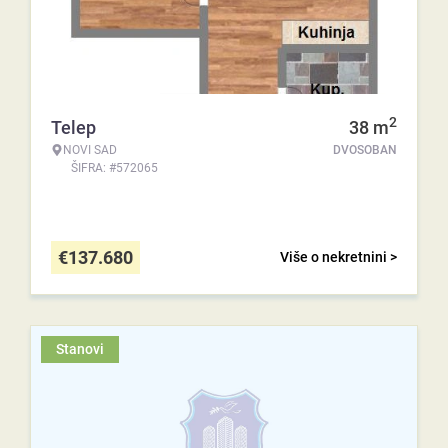
2
Telep
38
m
NOVI SAD
DVOSOBAN
ŠIFRA: #572065
€
137.680
Više o nekretnini >
Stanovi