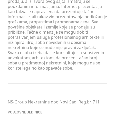
prodaju, a iz izvora ovog sajta, smatraju se
pouzdanim informacijama. Internet prezentacija
kao takva je napravljena da prezentuje tačne
informacije, ali takav vid prezentovanja podložan je
greškama, propustima i promenama cena. Sve
površine objekata i zemlje koje se prodaju su
približne. Tačne dimenzije se mogu dobiti
potraživanjem usluga profesionalnog arhitekte ili
inžinjera. Broj soba navedenih u opisima
nekretnina koje se nude nije pravni zaključak.
Svaka osoba treba da se konsultuje sa sopstvenim
advokatom, arhitektom, da proceni tačan broj
soba u predmetnoj nekretnini, koje mogu da se
koriste legalno kao spavaće sobe.
NS-Group Nekretnine doo Novi Sad, Reg.br. 711
POSLOVNE JEDINICE