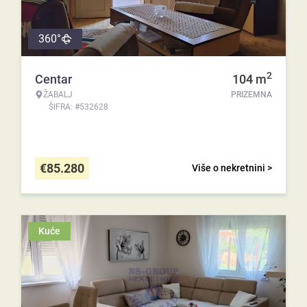
360°
2
Centar
104
m
ŽABALJ
PRIZEMNA
ŠIFRA: #532628
€
85.280
Više o nekretnini >
Kuće