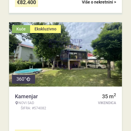
€
82.400
Više o nekretnini >
Kuće
Ekskluzivno
360°
2
Kamenjar
35
m
NOVI SAD
VIKENDICA
ŠIFRA: #574082