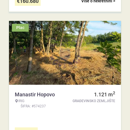
€
160.680
Više o nekretnini >
Plac
2
Manastir Hopovo
1.121
m
IRIG
GRAĐEVINSKO ZEMLJIŠTE
ŠIFRA: #574237