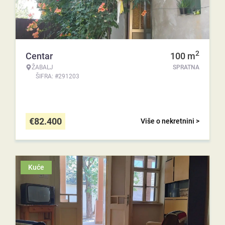
2
Centar
100
m
ŽABALJ
SPRATNA
ŠIFRA: #291203
€
82.400
Više o nekretnini >
Kuće