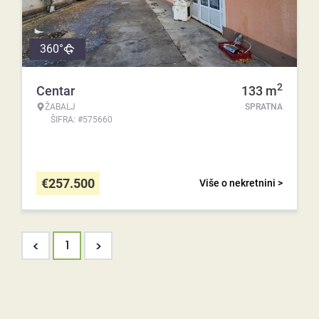
360°
2
Centar
133
m
ŽABALJ
SPRATNA
ŠIFRA: #575660
€
257.500
Više o nekretnini >
<
>
1