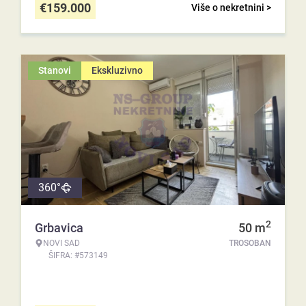
€
159.000
Više o nekretnini >
Stanovi
Ekskluzivno
360°
2
Grbavica
50
m
NOVI SAD
TROSOBAN
ŠIFRA: #573149