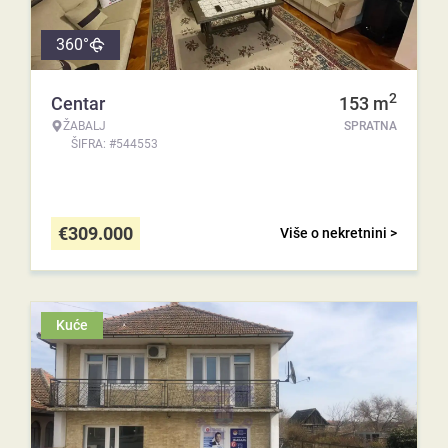
360°
2
Centar
153
m
ŽABALJ
SPRATNA
ŠIFRA: #544553
€
309.000
Više o nekretnini >
Kuće