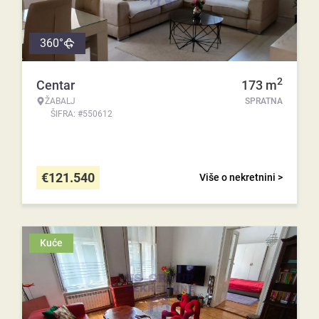
360°
2
Centar
173
m
ŽABALJ
SPRATNA
ŠIFRA: #550612
€
121.540
Više o nekretnini >
Kuće