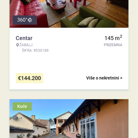
360°
2
Centar
145
m
ŽABALJ
PRIZEMNA
ŠIFRA: #550188
€
144.200
Više o nekretnini >
Kuće