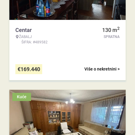
2
Centar
130
m
ŽABALJ
SPRATNA
ŠIFRA: #489582
€
169.440
Više o nekretnini >
Kuće