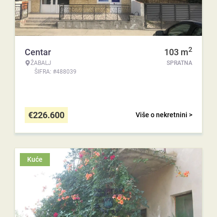
2
Centar
103
m
ŽABALJ
SPRATNA
ŠIFRA: #488039
€
226.600
Više o nekretnini >
Kuće