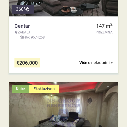
360°
2
Centar
147
m
ŽABALJ
PRIZEMNA
ŠIFRA: #574258
€
206.000
Više o nekretnini >
Kuće
Ekskluzivno