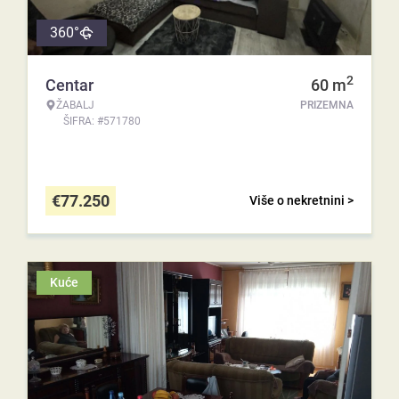
360°
2
Centar
60
m
ŽABALJ
PRIZEMNA
ŠIFRA: #571780
€
77.250
Više o nekretnini >
Kuće