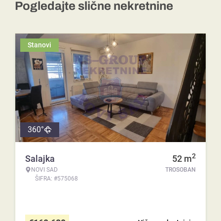
Pogledajte slične nekretnine
Stanovi
360°
2
Salajka
52
m
NOVI SAD
TROSOBAN
ŠIFRA: #575068