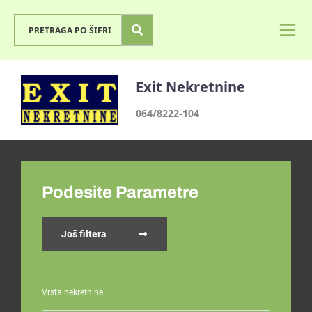
Exit Nekretnine
064/8222-104
Podesite Parametre
Još filtera
Vrsta nekretnine