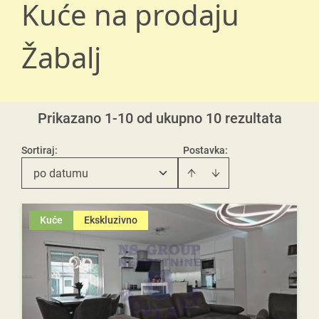
Kuće na prodaju
Žabalj
Prikazano 1-10 od ukupno 10 rezultata
Sortiraj
:
Postavka:
po datumu
Kuće
Ekskluzivno