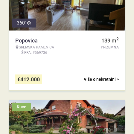
360°
2
Popovica
139
m
SREMSKA KAMENICA
PRIZEMNA
ŠIFRA: #569736
€
412.000
Više o nekretnini >
Kuće