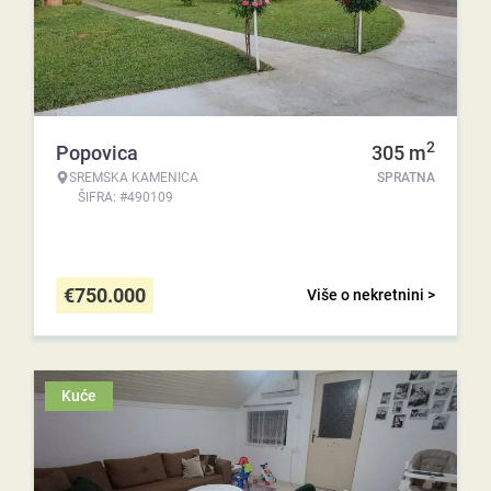
2
Popovica
305
m
SREMSKA KAMENICA
SPRATNA
ŠIFRA: #490109
€
750.000
Više o nekretnini >
Kuće