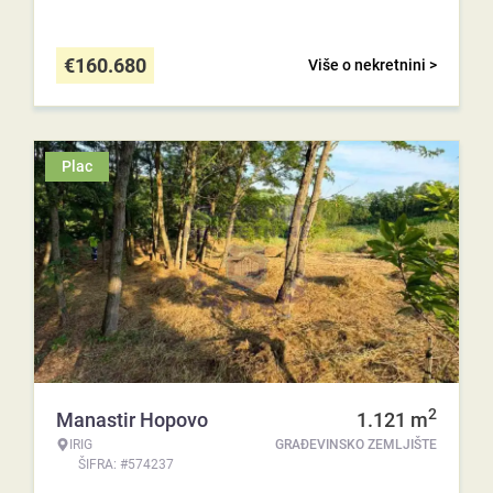
€
160.680
Više o nekretnini >
Plac
2
Manastir Hopovo
1.121
m
IRIG
GRAĐEVINSKO ZEMLJIŠTE
ŠIFRA: #574237