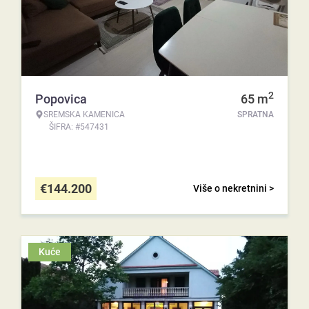
2
Popovica
65
m
SREMSKA KAMENICA
SPRATNA
ŠIFRA: #547431
€
144.200
Više o nekretnini >
Kuće