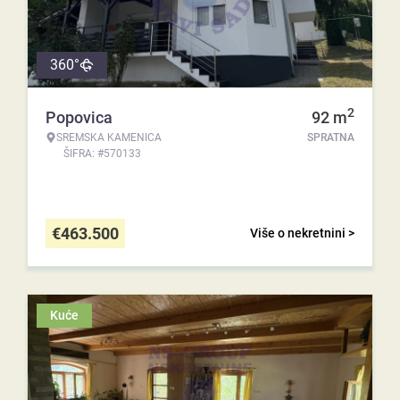
360°
2
Popovica
92
m
SREMSKA KAMENICA
SPRATNA
ŠIFRA: #570133
€
463.500
Više o nekretnini >
Kuće