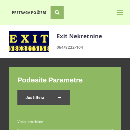
Exit Nekretnine
064/8222-104
Podesite Parametre
Još filtera
Vrsta nekretnine