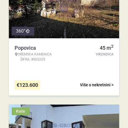
360°
2
Popovica
45
m
SREMSKA KAMENICA
VIKENDICA
ŠIFRA: #565205
€
123.600
Više o nekretnini >
Kuće