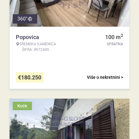
360°
2
Popovica
100
m
SREMSKA KAMENICA
SPRATNA
ŠIFRA: #572409
€
180.250
Više o nekretnini >
Kuće