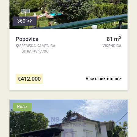
360°
2
Popovica
81
m
SREMSKA KAMENICA
VIKENDICA
ŠIFRA: #547736
€
412.000
Više o nekretnini >
Kuće