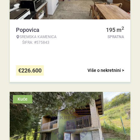
2
Popovica
195
m
SREMSKA KAMENICA
SPRATNA
ŠIFRA: #575843
€
226.600
Više o nekretnini >
Kuće