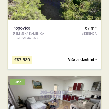
2
Popovica
67
m
SREMSKA KAMENICA
VIKENDICA
ŠIFRA: #572827
€
87.980
Više o nekretnini >
Kuće