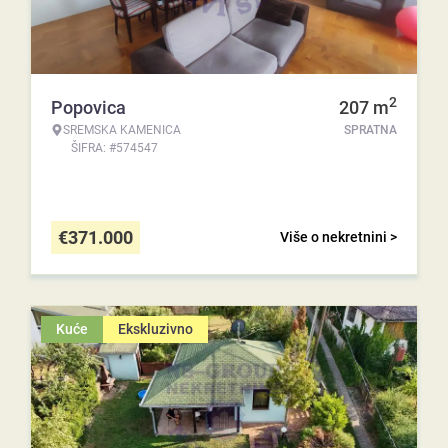
2
Popovica
207
m
SREMSKA KAMENICA
SPRATNA
ŠIFRA: #574547
€
371.000
Više o nekretnini >
Kuće
Ekskluzivno