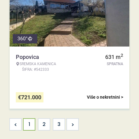
360°
2
Popovica
631
m
SREMSKA KAMENICA
SPRATNA
ŠIFRA: #542333
€
721.000
Više o nekretnini >
<
>
1
2
3