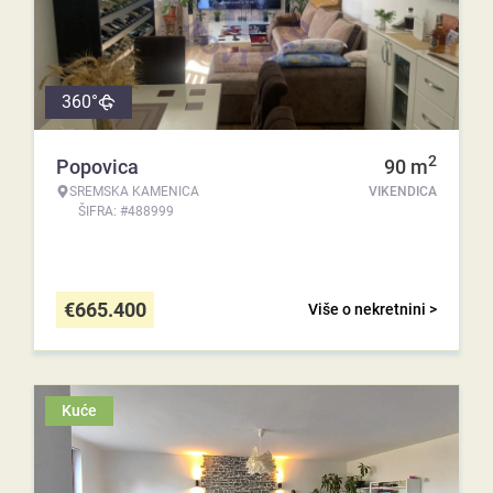
360°
2
Popovica
90
m
SREMSKA KAMENICA
VIKENDICA
ŠIFRA: #488999
€
665.400
Više o nekretnini >
Kuće