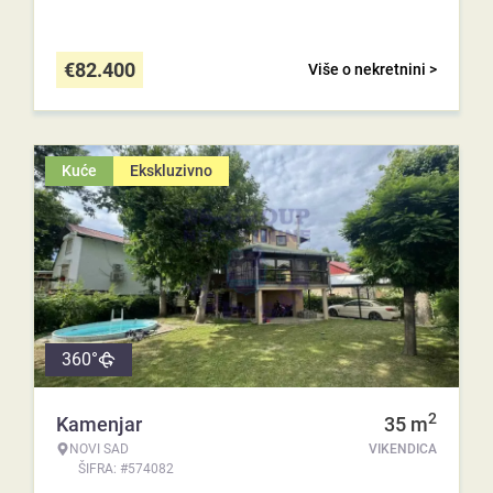
€
82.400
Više o nekretnini >
Kuće
Ekskluzivno
360°
2
Kamenjar
35
m
NOVI SAD
VIKENDICA
ŠIFRA: #574082