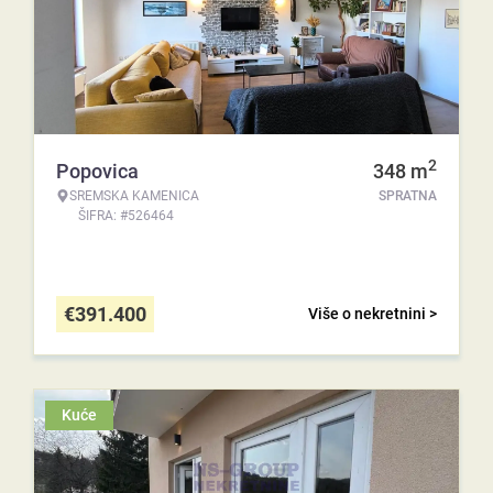
2
Popovica
348
m
SREMSKA KAMENICA
SPRATNA
ŠIFRA: #526464
€
391.400
Više o nekretnini >
Kuće