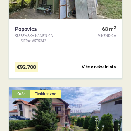
2
Popovica
68
m
SREMSKA KAMENICA
VIKENDICA
ŠIFRA: #575342
€
92.700
Više o nekretnini >
Kuće
Ekskluzivno