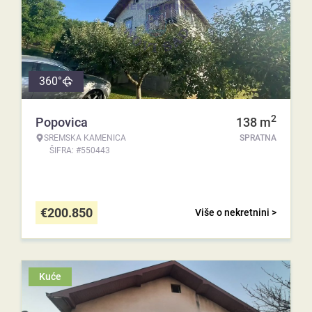
360°
2
Popovica
138
m
SREMSKA KAMENICA
SPRATNA
ŠIFRA: #550443
€
200.850
Više o nekretnini >
Kuće