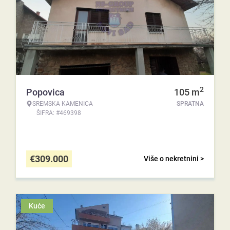
2
Popovica
105
m
SREMSKA KAMENICA
SPRATNA
ŠIFRA: #469398
€
309.000
Više o nekretnini >
Kuće