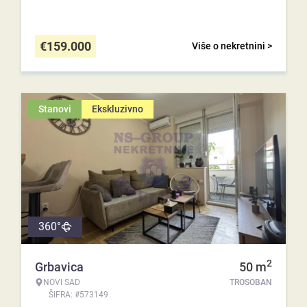
€
159.000
Više o nekretnini >
Stanovi
Ekskluzivno
360°
2
Grbavica
50
m
NOVI SAD
TROSOBAN
ŠIFRA: #573149