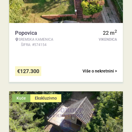
2
Popovica
22
m
SREMSKA KAMENICA
VIKENDICA
ŠIFRA: #574154
€
127.300
Više o nekretnini >
Kuće
Ekskluzivno