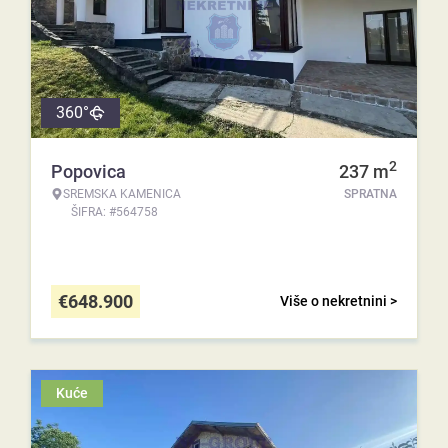
360°
2
Popovica
237
m
SREMSKA KAMENICA
SPRATNA
ŠIFRA: #564758
€
648.900
Više o nekretnini >
Kuće