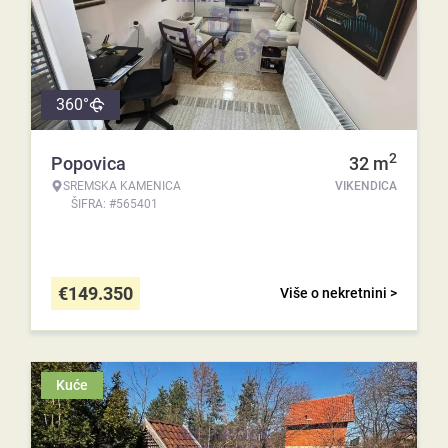
360°
2
Popovica
32
m
SREMSKA KAMENICA
VIKENDICA
ŠIFRA: #565401
€
149.350
Više o nekretnini >
Kuće