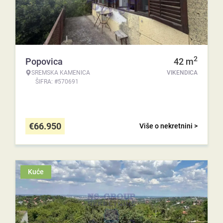
2
Popovica
42
m
SREMSKA KAMENICA
VIKENDICA
ŠIFRA: #570691
€
66.950
Više o nekretnini >
Kuće