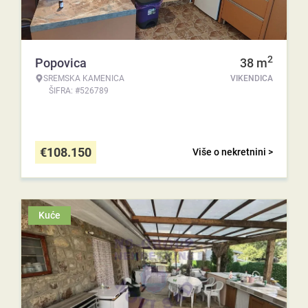
2
Popovica
38
m
SREMSKA KAMENICA
VIKENDICA
ŠIFRA: #526789
€
108.150
Više o nekretnini >
Kuće