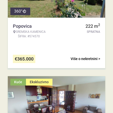
360°
2
Popovica
222
m
SREMSKA KAMENICA
SPRATNA
ŠIFRA: #574570
€
365.000
Više o nekretnini >
Kuće
Ekskluzivno