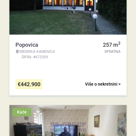
2
Popovica
257
m
SREMSKA KAMENICA
SPRATNA
ŠIFRA: #472509
€
442.900
Više o nekretnini >
Kuće