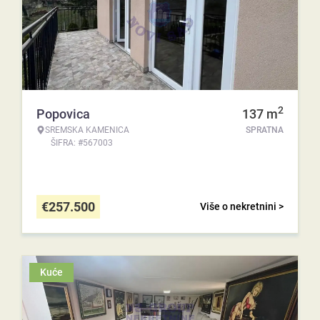
2
Popovica
137
m
SREMSKA KAMENICA
SPRATNA
ŠIFRA: #567003
€
257.500
Više o nekretnini >
Kuće