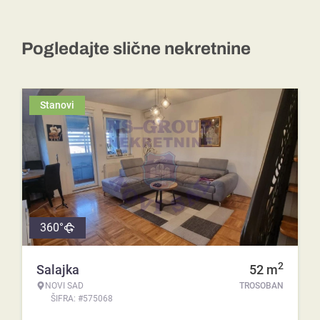
Pogledajte slične nekretnine
Stanovi
360°
2
Salajka
52
m
NOVI SAD
TROSOBAN
ŠIFRA: #575068