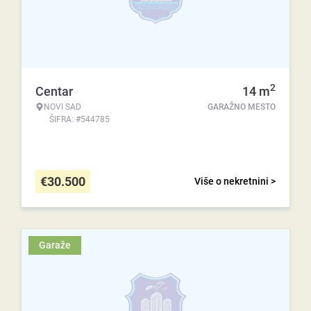
2
Centar
14
m
NOVI SAD
GARAŽNO MESTO
ŠIFRA: #544785
€
30.500
Više o nekretnini >
Garaže