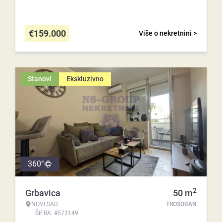
€
159.000
Više o nekretnini >
Stanovi
Ekskluzivno
360°
2
Grbavica
50
m
NOVI SAD
TROSOBAN
ŠIFRA: #573149