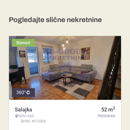
Pogledajte slične nekretnine
Stanovi
360°
2
Salajka
52
m
NOVI SAD
TROSOBAN
ŠIFRA: #575068