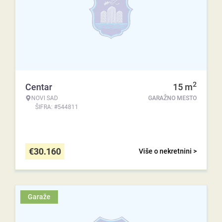
2
Centar
15
m
NOVI SAD
GARAŽNO MESTO
ŠIFRA: #544811
€
30.160
Više o nekretnini >
Garaže