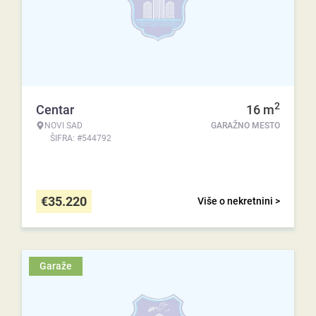
2
Centar
16
m
NOVI SAD
GARAŽNO MESTO
ŠIFRA: #544792
€
35.220
Više o nekretnini >
Garaže