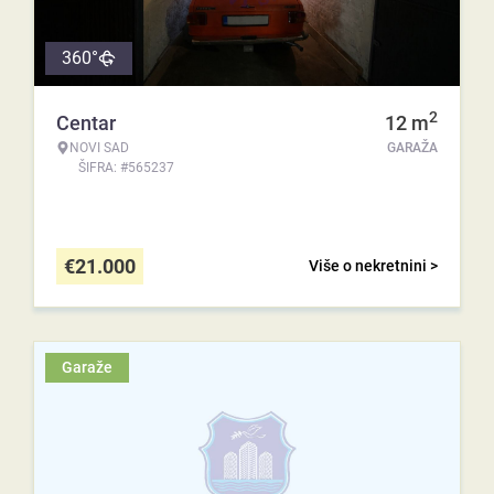
360°
2
Centar
12
m
NOVI SAD
GARAŽA
ŠIFRA: #565237
€
21.000
Više o nekretnini >
Garaže