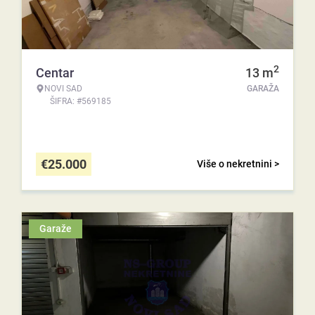
2
Centar
13
m
NOVI SAD
GARAŽA
ŠIFRA: #569185
€
25.000
Više o nekretnini >
Garaže