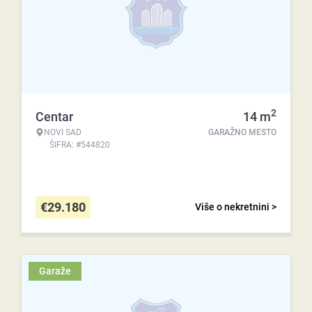
2
Centar
14
m
NOVI SAD
GARAŽNO MESTO
ŠIFRA: #544820
€
29.180
Više o nekretnini >
Garaže