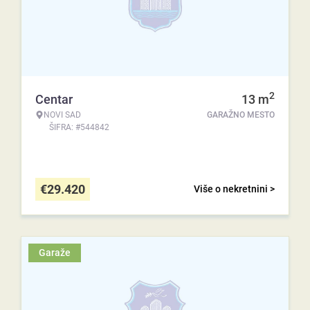
2
Centar
13
m
NOVI SAD
GARAŽNO MESTO
ŠIFRA: #544842
€
29.420
Više o nekretnini >
Garaže