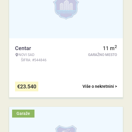
2
Centar
11
m
NOVI SAD
GARAŽNO MESTO
ŠIFRA: #544846
€
23.540
Više o nekretnini >
Garaže