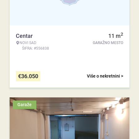
2
Centar
11
m
NOVI SAD
GARAŽNO MESTO
ŠIFRA: #556838
€
36.050
Više o nekretnini >
Garaže