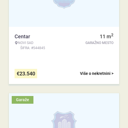
2
Centar
11
m
NOVI SAD
GARAŽNO MESTO
ŠIFRA: #544845
€
23.540
Više o nekretnini >
Garaže