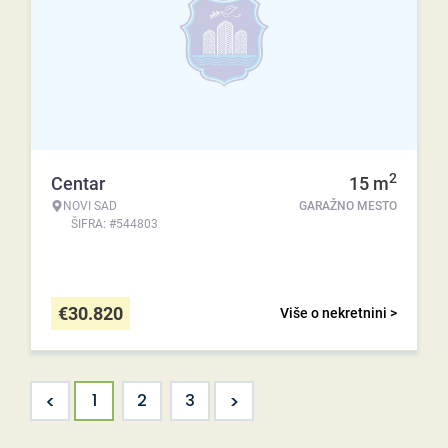
2
Centar
15
m
NOVI SAD
GARAŽNO MESTO
ŠIFRA: #544803
€
30.820
Više o nekretnini >
<
>
1
2
3