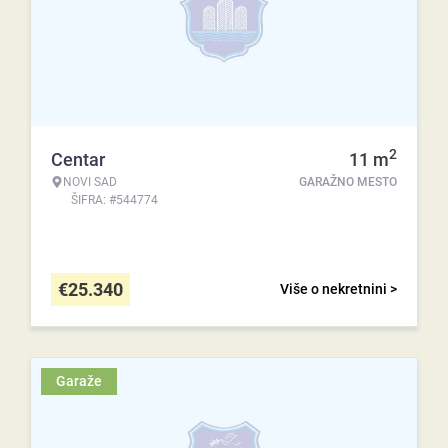
2
Centar
11
m
NOVI SAD
GARAŽNO MESTO
ŠIFRA: #544774
€
25.340
Više o nekretnini >
Garaže