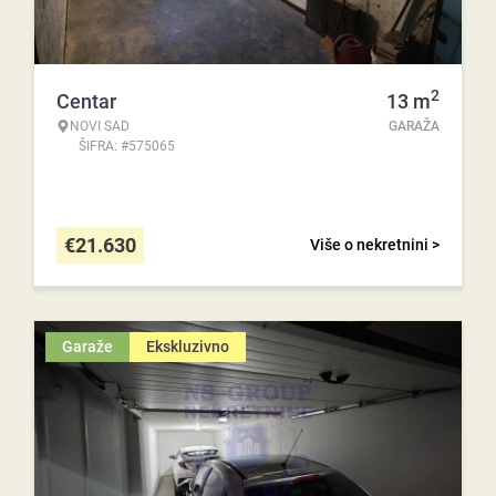
2
Centar
13
m
NOVI SAD
GARAŽA
ŠIFRA: #575065
€
21.630
Više o nekretnini >
Garaže
Ekskluzivno