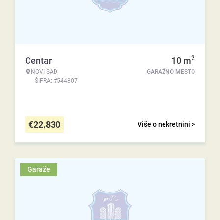
2
Centar
10
m
NOVI SAD
GARAŽNO MESTO
ŠIFRA: #544807
€
22.830
Više o nekretnini >
Garaže