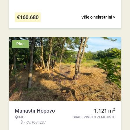
€
160.680
Više o nekretnini >
Plac
2
Manastir Hopovo
1.121
m
IRIG
GRAĐEVINSKO ZEMLJIŠTE
ŠIFRA: #574237