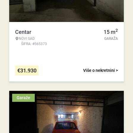
2
Centar
15
m
NOVI SAD
GARAŽA
ŠIFRA: #565373
€
31.930
Više o nekretnini >
Garaže