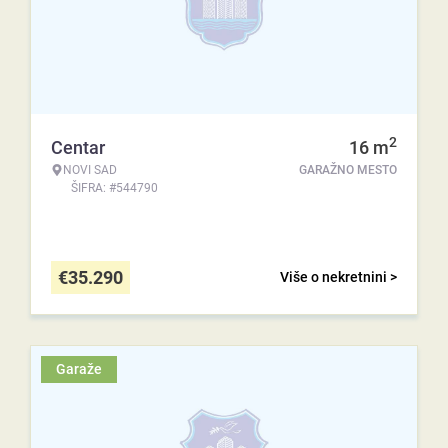
2
Centar
16
m
NOVI SAD
GARAŽNO MESTO
ŠIFRA: #544790
€
35.290
Više o nekretnini >
Garaže