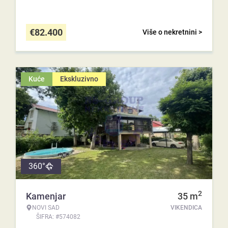
€
82.400
Više o nekretnini >
Kuće
Ekskluzivno
360°
2
Kamenjar
35
m
NOVI SAD
VIKENDICA
ŠIFRA: #574082