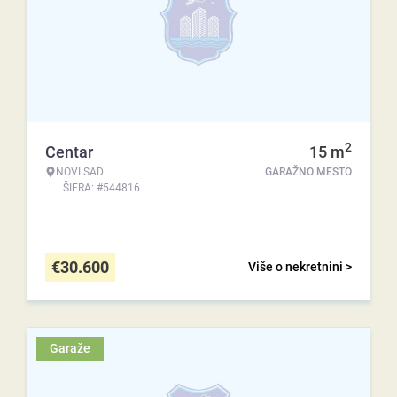
2
Centar
15
m
NOVI SAD
GARAŽNO MESTO
ŠIFRA: #544816
€
30.600
Više o nekretnini >
Garaže