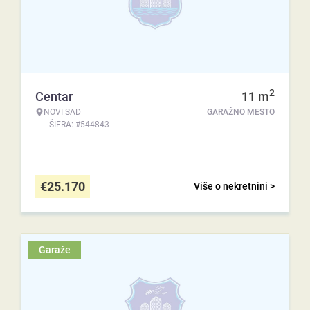
2
Centar
11
m
NOVI SAD
GARAŽNO MESTO
ŠIFRA: #544843
€
25.170
Više o nekretnini >
Garaže