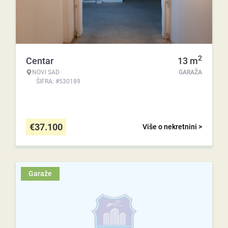
2
Centar
13
m
NOVI SAD
GARAŽA
ŠIFRA: #530189
€
37.100
Više o nekretnini >
Garaže