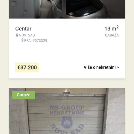
2
Centar
13
m
NOVI SAD
GARAŽA
ŠIFRA: #573329
€
37.200
Više o nekretnini >
Garaže