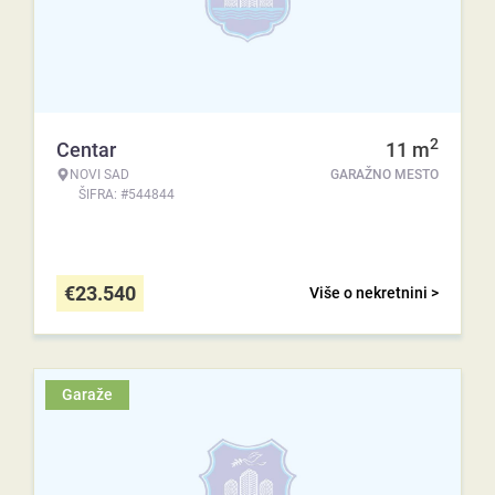
2
Centar
11
m
NOVI SAD
GARAŽNO MESTO
ŠIFRA: #544844
€
23.540
Više o nekretnini >
Garaže