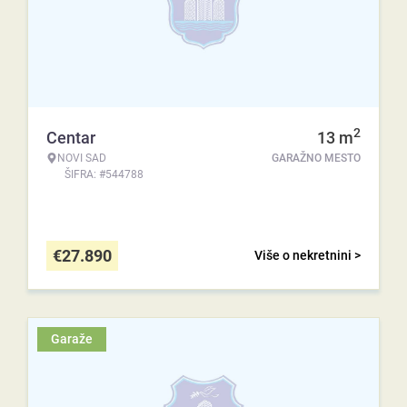
2
Centar
13
m
NOVI SAD
GARAŽNO MESTO
ŠIFRA: #544788
€
27.890
Više o nekretnini >
Garaže