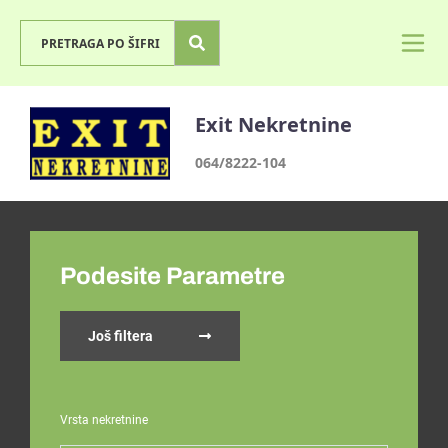
Exit Nekretnine
064/8222-104
Podesite Parametre
Još filtera
Vrsta nekretnine