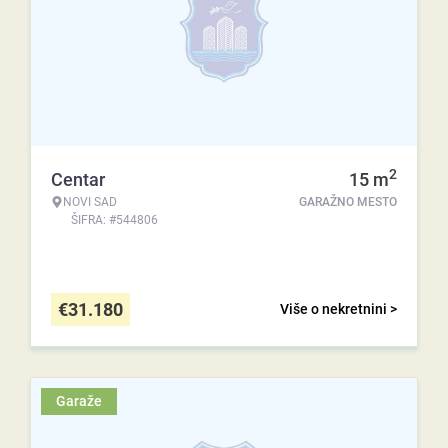
2
Centar
15
m
NOVI SAD
GARAŽNO MESTO
ŠIFRA: #544806
€
31.180
Više o nekretnini >
Garaže