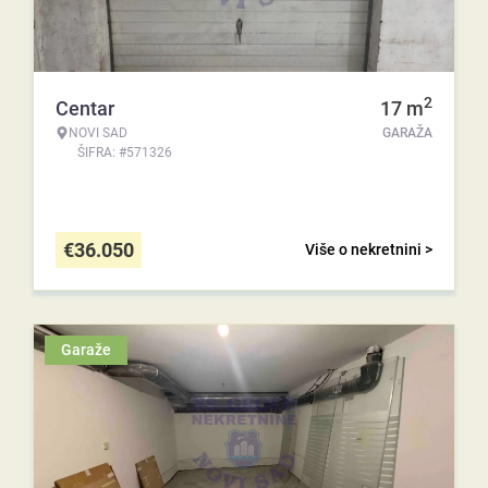
2
Centar
17
m
NOVI SAD
GARAŽA
ŠIFRA: #571326
€
36.050
Više o nekretnini >
Garaže