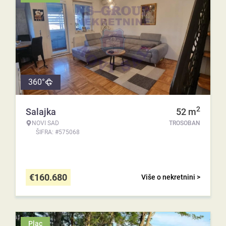
360°
2
Salajka
52
m
NOVI SAD
TROSOBAN
ŠIFRA: #575068
€
160.680
Više o nekretnini >
Plac