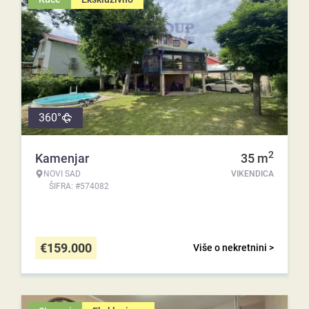
360°
2
Kamenjar
35
m
NOVI SAD
VIKENDICA
ŠIFRA: #574082
€
159.000
Više o nekretnini >