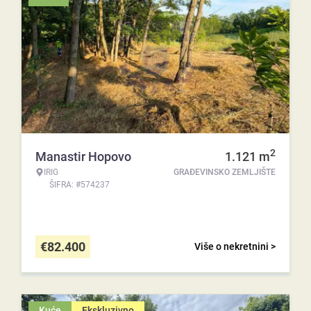
2
Manastir Hopovo
1.121
m
IRIG
GRAĐEVINSKO ZEMLJIŠTE
ŠIFRA: #574237
€
82.400
Više o nekretnini >
Kuće
Ekskluzivno