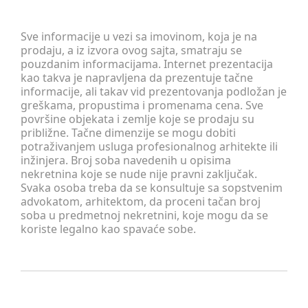
Sve informacije u vezi sa imovinom, koja je na
prodaju, a iz izvora ovog sajta, smatraju se
pouzdanim informacijama. Internet prezentacija
kao takva je napravljena da prezentuje tačne
informacije, ali takav vid prezentovanja podložan je
greškama, propustima i promenama cena. Sve
površine objekata i zemlje koje se prodaju su
približne. Tačne dimenzije se mogu dobiti
potraživanjem usluga profesionalnog arhitekte ili
inžinjera. Broj soba navedenih u opisima
nekretnina koje se nude nije pravni zaključak.
Svaka osoba treba da se konsultuje sa sopstvenim
advokatom, arhitektom, da proceni tačan broj
soba u predmetnoj nekretnini, koje mogu da se
koriste legalno kao spavaće sobe.