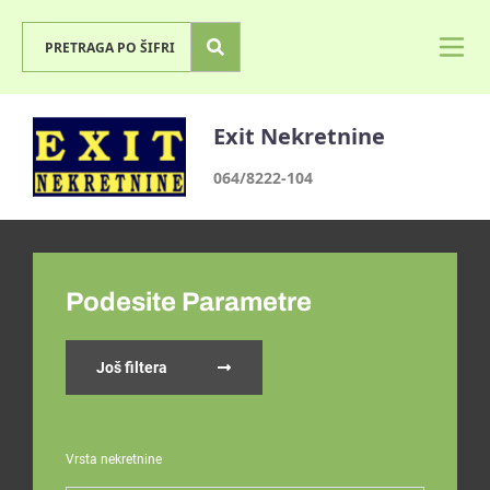
Exit Nekretnine
064/8222-104
Podesite Parametre
Još filtera
Vrsta nekretnine