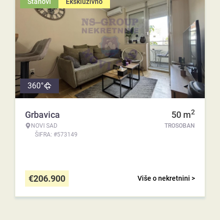
Stanovi
Ekskluzivno
360°
2
Grbavica
50
m
NOVI SAD
TROSOBAN
ŠIFRA: #573149
€
206.900
Više o nekretnini >