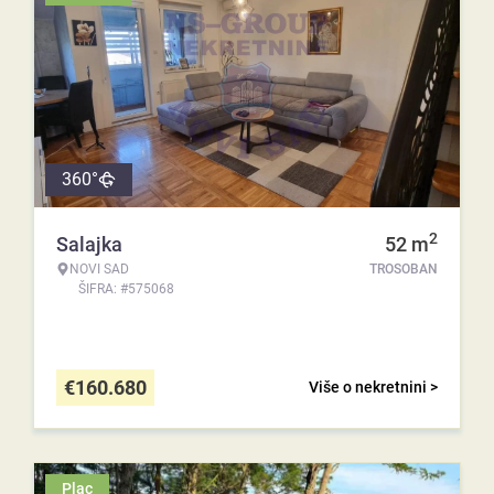
360°
2
Salajka
52
m
NOVI SAD
TROSOBAN
ŠIFRA: #575068
€
160.680
Više o nekretnini >
Plac