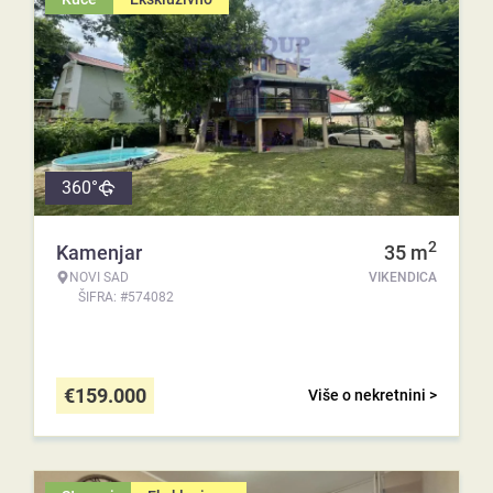
360°
2
Kamenjar
35
m
NOVI SAD
VIKENDICA
ŠIFRA: #574082
€
159.000
Više o nekretnini >