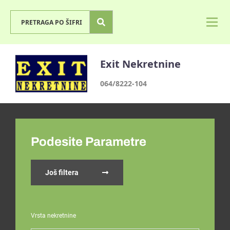
Exit Nekretnine
064/8222-104
Podesite Parametre
Još filtera
Vrsta nekretnine