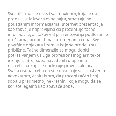
Sve informacije u vezi sa imovinom, koja je na
prodaju, a iz izvora ovog sajta, smatraju se
pouzdanim informacijama. Internet prezentacija
kao takva je napravljena da prezentuje tačne
informacije, ali takav vid prezentovanja podložan je
greškama, propustima i promenama cena. Sve
površine objekata i zemlje koje se prodaju su
približne. Tačne dimenzije se mogu dobiti
potraživanjem usluga profesionalnog arhitekte ili
inžinjera. Broj soba navedenih u opisima
nekretnina koje se nude nije pravni zaključak.
Svaka osoba treba da se konsultuje sa sopstvenim
advokatom, arhitektom, da proceni tačan broj
soba u predmetnoj nekretnini, koje mogu da se
koriste legalno kao spavaće sobe.