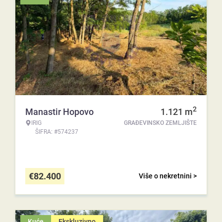
2
Manastir Hopovo
1.121
m
IRIG
GRAĐEVINSKO ZEMLJIŠTE
ŠIFRA: #574237
€
82.400
Više o nekretnini >
Kuće
Ekskluzivno