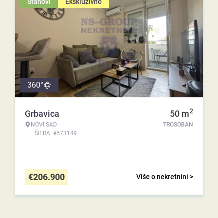
Stanovi
Ekskluzivno
360°
2
Grbavica
50
m
NOVI SAD
TROSOBAN
ŠIFRA: #573149
€
206.900
Više o nekretnini >