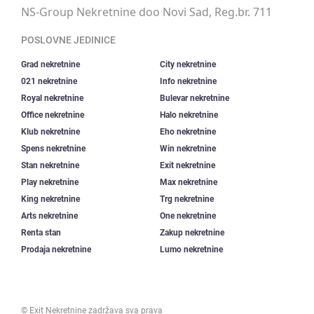
NS-Group Nekretnine doo Novi Sad, Reg.br. 711
POSLOVNE JEDINICE
Grad nekretnine
City nekretnine
021 nekretnine
Info nekretnine
Royal nekretnine
Bulevar nekretnine
Office nekretnine
Halo nekretnine
Klub nekretnine
Eho nekretnine
Spens nekretnine
Win nekretnine
Stan nekretnine
Exit nekretnine
Play nekretnine
Max nekretnine
King nekretnine
Trg nekretnine
Arts nekretnine
One nekretnine
Renta stan
Zakup nekretnine
Prodaja nekretnine
Lumo nekretnine
©
Exit Nekretnine
zadržava sva prava