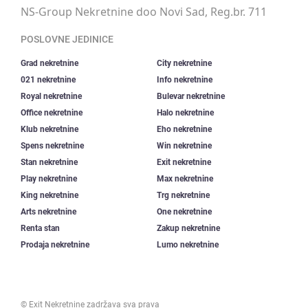
NS-Group Nekretnine doo Novi Sad, Reg.br. 711
POSLOVNE JEDINICE
Grad nekretnine
City nekretnine
021 nekretnine
Info nekretnine
Royal nekretnine
Bulevar nekretnine
Office nekretnine
Halo nekretnine
Klub nekretnine
Eho nekretnine
Spens nekretnine
Win nekretnine
Stan nekretnine
Exit nekretnine
Play nekretnine
Max nekretnine
King nekretnine
Trg nekretnine
Arts nekretnine
One nekretnine
Renta stan
Zakup nekretnine
Prodaja nekretnine
Lumo nekretnine
©
Exit Nekretnine
zadržava sva prava