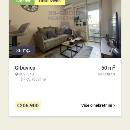
Stanovi
Ekskluzivno
360°
2
Grbavica
50
m
NOVI SAD
TROSOBAN
ŠIFRA: #573149
€
206.900
Više o nekretnini >