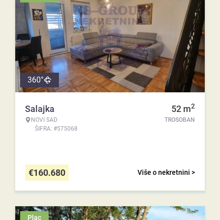
360°
2
Salajka
52
m
NOVI SAD
TROSOBAN
ŠIFRA: #575068
€
160.680
Više o nekretnini >
Plac