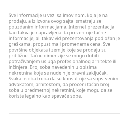
Sve informacije u vezi sa imovinom, koja je na
prodaju, a iz izvora ovog sajta, smatraju se
pouzdanim informacijama. Internet prezentacija
kao takva je napravljena da prezentuje tačne
informacije, ali takav vid prezentovanja podložan je
greškama, propustima i promenama cena. Sve
površine objekata i zemlje koje se prodaju su
približne. Tačne dimenzije se mogu dobiti
potraživanjem usluga profesionalnog arhitekte ili
inžinjera. Broj soba navedenih u opisima
nekretnina koje se nude nije pravni zaključak.
Svaka osoba treba da se konsultuje sa sopstvenim
advokatom, arhitektom, da proceni tačan broj
soba u predmetnoj nekretnini, koje mogu da se
koriste legalno kao spavaće sobe.