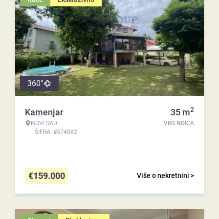
360°
2
Kamenjar
35
m
NOVI SAD
VIKENDICA
ŠIFRA: #574082
€
159.000
Više o nekretnini >