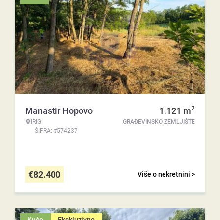
2
Manastir Hopovo
1.121
m
IRIG
GRAĐEVINSKO ZEMLJIŠTE
ŠIFRA: #574237
€
82.400
Više o nekretnini >
Kuće
Ekskluzivno