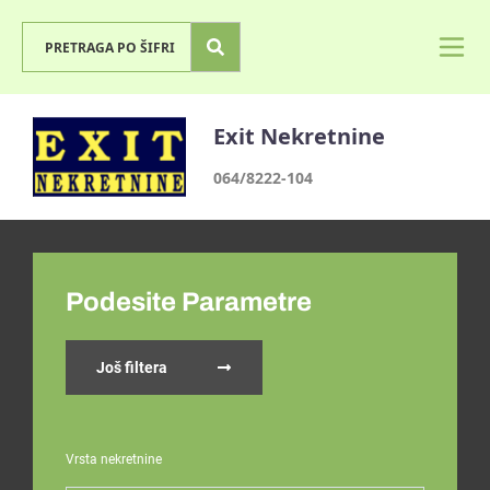
Exit Nekretnine
064/8222-104
Podesite Parametre
Još filtera
Vrsta nekretnine