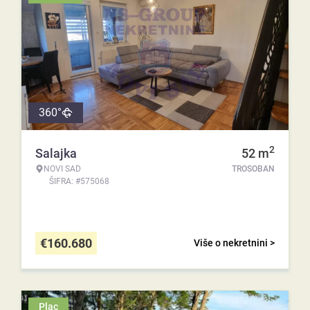
360°
2
Salajka
52
m
NOVI SAD
TROSOBAN
ŠIFRA: #575068
€
160.680
Više o nekretnini >
Plac