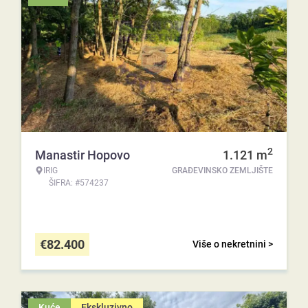
2
Manastir Hopovo
1.121
m
IRIG
GRAĐEVINSKO ZEMLJIŠTE
ŠIFRA: #574237
€
82.400
Više o nekretnini >
Kuće
Ekskluzivno