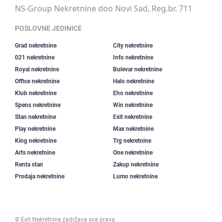
NS-Group Nekretnine doo Novi Sad, Reg.br. 711
POSLOVNE JEDINICE
Grad nekretnine
City nekretnine
021 nekretnine
Info nekretnine
Royal nekretnine
Bulevar nekretnine
Office nekretnine
Halo nekretnine
Klub nekretnine
Eho nekretnine
Spens nekretnine
Win nekretnine
Stan nekretnine
Exit nekretnine
Play nekretnine
Max nekretnine
King nekretnine
Trg nekretnine
Arts nekretnine
One nekretnine
Renta stan
Zakup nekretnine
Prodaja nekretnine
Lumo nekretnine
©
Exit Nekretnine
zadržava sva prava