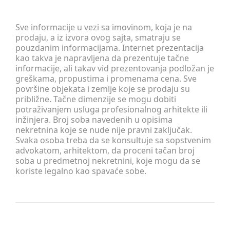
Sve informacije u vezi sa imovinom, koja je na
prodaju, a iz izvora ovog sajta, smatraju se
pouzdanim informacijama. Internet prezentacija
kao takva je napravljena da prezentuje tačne
informacije, ali takav vid prezentovanja podložan je
greškama, propustima i promenama cena. Sve
površine objekata i zemlje koje se prodaju su
približne. Tačne dimenzije se mogu dobiti
potraživanjem usluga profesionalnog arhitekte ili
inžinjera. Broj soba navedenih u opisima
nekretnina koje se nude nije pravni zaključak.
Svaka osoba treba da se konsultuje sa sopstvenim
advokatom, arhitektom, da proceni tačan broj
soba u predmetnoj nekretnini, koje mogu da se
koriste legalno kao spavaće sobe.