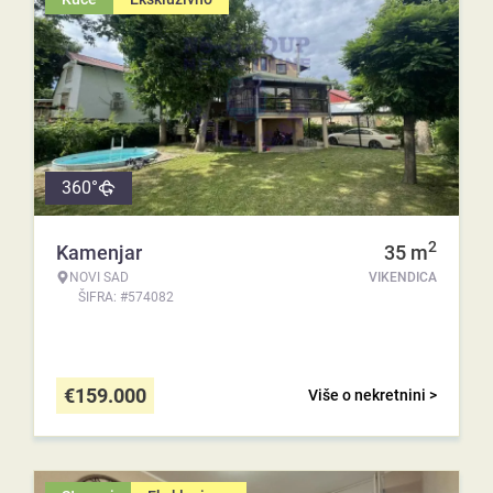
360°
2
Kamenjar
35
m
NOVI SAD
VIKENDICA
ŠIFRA: #574082
€
159.000
Više o nekretnini >