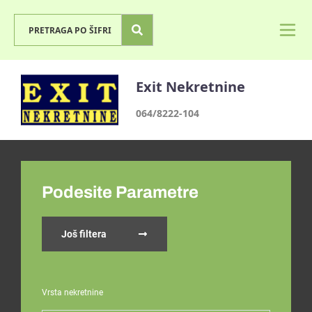
Exit Nekretnine
064/8222-104
Podesite Parametre
Još filtera
Vrsta nekretnine