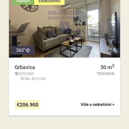
Stanovi
Ekskluzivno
360°
2
Grbavica
50
m
NOVI SAD
TROSOBAN
ŠIFRA: #573149
€
206.900
Više o nekretnini >