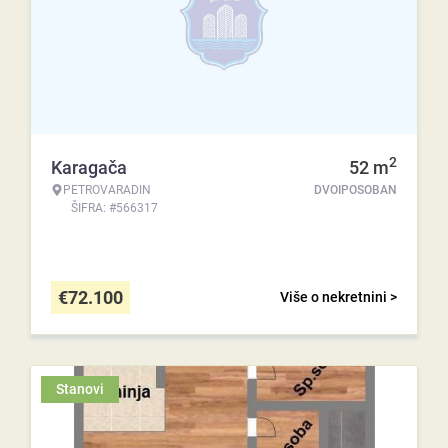
2
Karagača
52
m
PETROVARADIN
DVOIPOSOBAN
ŠIFRA: #566317
€
72.100
Više o nekretnini >
Stanovi