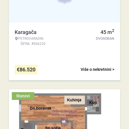
2
Karagača
45
m
PETROVARADIN
DVOSOBAN
ŠIFRA: #566220
€
86.520
Više o nekretnini >
Stanovi