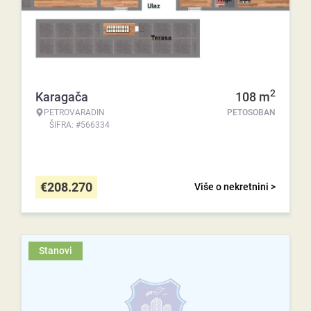
2
Karagača
108
m
PETROVARADIN
PETOSOBAN
ŠIFRA: #566334
€
208.270
Više o nekretnini >
Stanovi