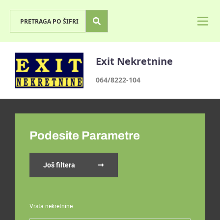
Exit Nekretnine
064/8222-104
Podesite Parametre
Još filtera
Vrsta nekretnine