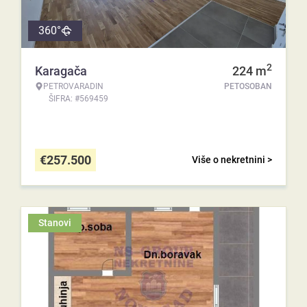
360°
2
Karagača
224
m
PETROVARADIN
PETOSOBAN
ŠIFRA: #569459
€
257.500
Više o nekretnini >
Stanovi