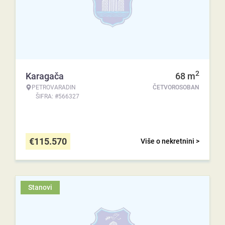
2
Karagača
68
m
PETROVARADIN
ČETVOROSOBAN
ŠIFRA: #566327
€
115.570
Više o nekretnini >
Stanovi