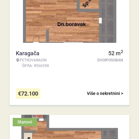
2
Karagača
52
m
PETROVARADIN
DVOIPOSOBAN
ŠIFRA: #566398
€
72.100
Više o nekretnini >
Stanovi