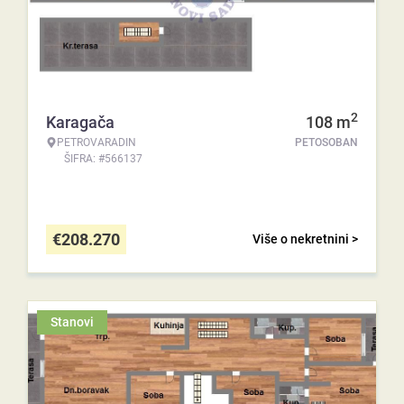
2
Karagača
108
m
PETROVARADIN
PETOSOBAN
ŠIFRA: #566137
€
208.270
Više o nekretnini >
Stanovi