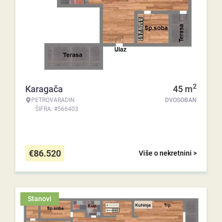
2
Karagača
45
m
PETROVARADIN
DVOSOBAN
ŠIFRA: #566403
€
86.520
Više o nekretnini >
Stanovi