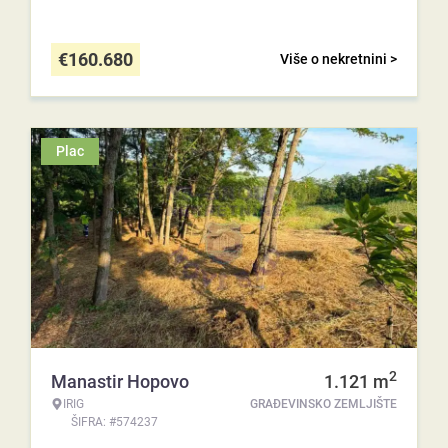
€
160.680
Više o nekretnini >
Plac
2
Manastir Hopovo
1.121
m
IRIG
GRAĐEVINSKO ZEMLJIŠTE
ŠIFRA: #574237