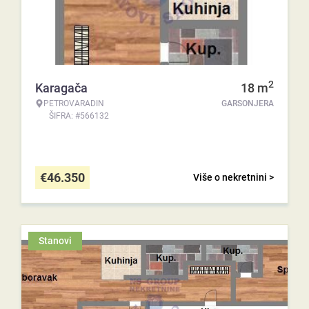
2
Karagača
18
m
PETROVARADIN
GARSONJERA
ŠIFRA: #566132
€
46.350
Više o nekretnini >
Stanovi