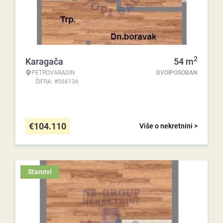
2
Karagača
54
m
PETROVARADIN
DVOIPOSOBAN
ŠIFRA: #566136
€
104.110
Više o nekretnini >
Stanovi