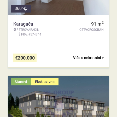
360°
2
Karagača
91
m
PETROVARADIN
ČETVOROSOBAN
ŠIFRA: #574744
€
200.000
Više o nekretnini >
Stanovi
Ekskluzivno