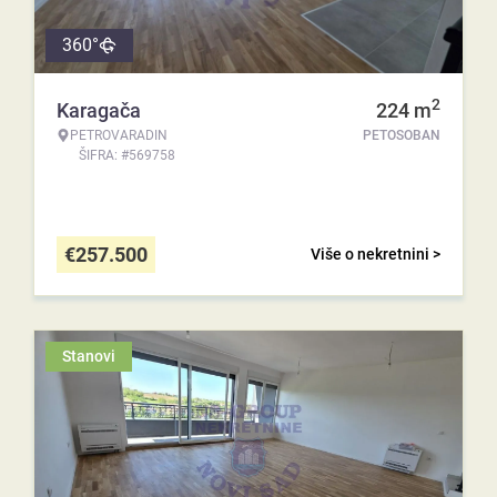
360°
2
Karagača
224
m
PETROVARADIN
PETOSOBAN
ŠIFRA: #569758
€
257.500
Više o nekretnini >
Stanovi