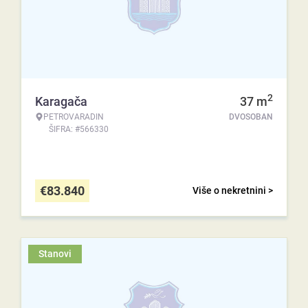
2
Karagača
37
m
PETROVARADIN
DVOSOBAN
ŠIFRA: #566330
€
83.840
Više o nekretnini >
Stanovi