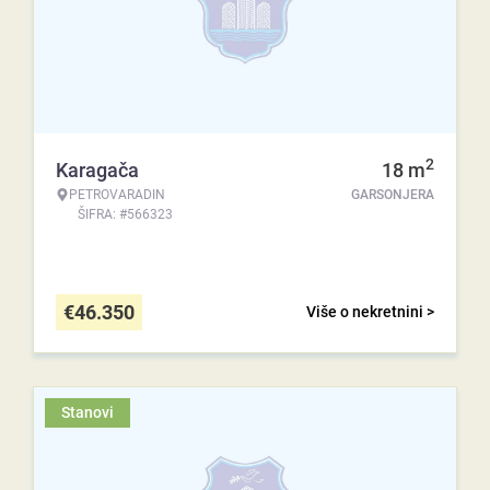
2
Karagača
18
m
PETROVARADIN
GARSONJERA
ŠIFRA: #566323
€
46.350
Više o nekretnini >
Stanovi