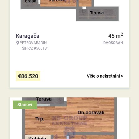
2
Karagača
45
m
PETROVARADIN
DVOSOBAN
ŠIFRA: #566131
€
86.520
Više o nekretnini >
Stanovi