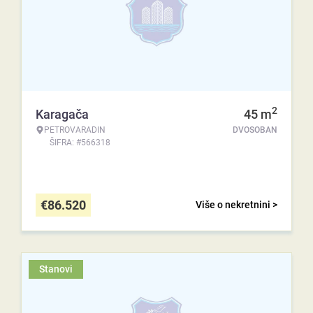
2
Karagača
45
m
PETROVARADIN
DVOSOBAN
ŠIFRA: #566318
€
86.520
Više o nekretnini >
Stanovi