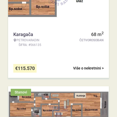
2
Karagača
68
m
PETROVARADIN
ČETVOROSOBAN
ŠIFRA: #566135
€
115.570
Više o nekretnini >
Stanovi