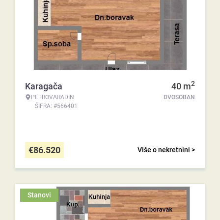
2
Karagača
40
m
PETROVARADIN
DVOSOBAN
ŠIFRA: #566401
€
86.520
Više o nekretnini >
Stanovi