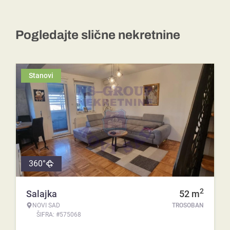
Pogledajte slične nekretnine
Stanovi
360°
2
Salajka
52
m
NOVI SAD
TROSOBAN
ŠIFRA: #575068