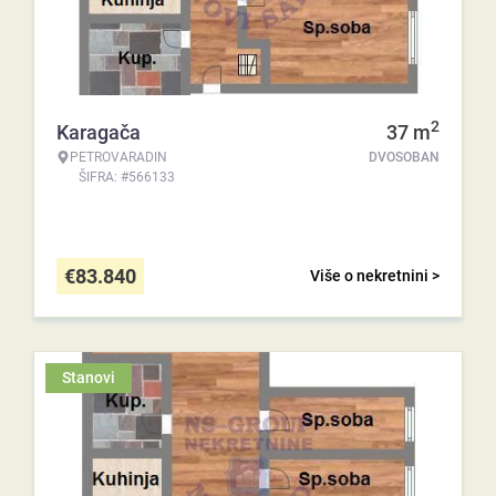
2
Karagača
37
m
PETROVARADIN
DVOSOBAN
ŠIFRA: #566133
€
83.840
Više o nekretnini >
Stanovi