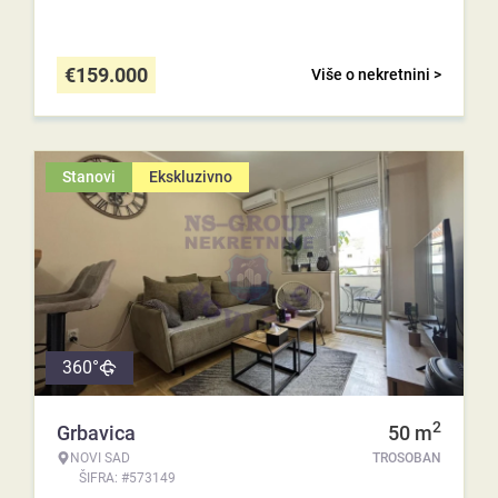
€
159.000
Više o nekretnini >
Stanovi
Ekskluzivno
360°
2
Grbavica
50
m
NOVI SAD
TROSOBAN
ŠIFRA: #573149