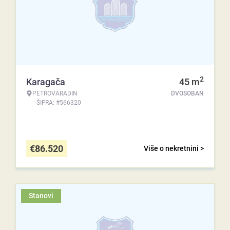
2
Karagača
45
m
PETROVARADIN
DVOSOBAN
ŠIFRA: #566320
€
86.520
Više o nekretnini >
Stanovi