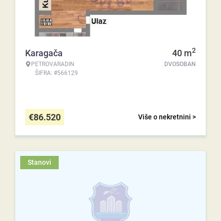
2
Karagača
40
m
PETROVARADIN
DVOSOBAN
ŠIFRA: #566129
€
86.520
Više o nekretnini >
Stanovi