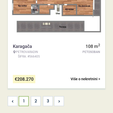
2
Karagača
108
m
PETROVARADIN
PETOSOBAN
ŠIFRA: #566405
€
208.270
Više o nekretnini >
<
>
1
2
3