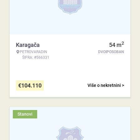
2
Karagača
54
m
PETROVARADIN
DVOIPOSOBAN
ŠIFRA: #566331
€
104.110
Više o nekretnini >
Stanovi