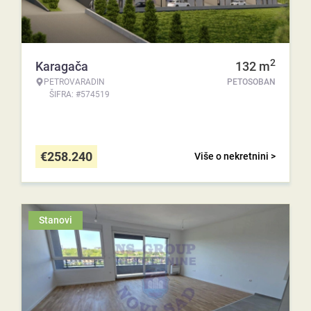
2
Karagača
132
m
PETROVARADIN
PETOSOBAN
ŠIFRA: #574519
€
258.240
Više o nekretnini >
Stanovi