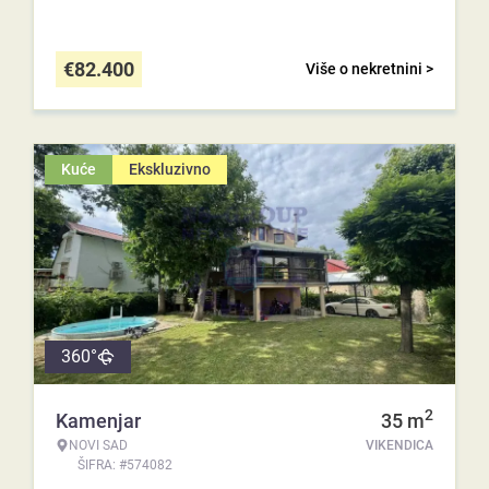
€
82.400
Više o nekretnini >
Kuće
Ekskluzivno
360°
2
Kamenjar
35
m
NOVI SAD
VIKENDICA
ŠIFRA: #574082