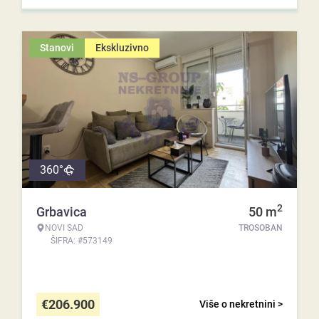
Stanovi
Ekskluzivno
360°
2
Grbavica
50
m
NOVI SAD
TROSOBAN
ŠIFRA: #573149
€
206.900
Više o nekretnini >