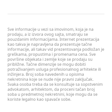
Sve informacije u vezi sa imovinom, koja je na
prodaju, a iz izvora ovog sajta, smatraju se
pouzdanim informacijama. Internet prezentacija
kao takva je napravljena da prezentuje tačne
informacije, ali takav vid prezentovanja podložan je
greškama, propustima i promenama cena. Sve
površine objekata i zemlje koje se prodaju su
približne. Tačne dimenzije se mogu dobiti
potraživanjem usluga profesionalnog arhitekte ili
inžinjera. Broj soba navedenih u opisima
nekretnina koje se nude nije pravni zaključak.
Svaka osoba treba da se konsultuje sa sopstvenim
advokatom, arhitektom, da proceni tačan broj
soba u predmetnoj nekretnini, koje mogu da se
koriste legalno kao spavaće sobe.