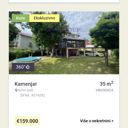
Kuće
Ekskluzivno
360°
2
Kamenjar
35
m
NOVI SAD
VIKENDICA
ŠIFRA: #574082
€
159.000
Više o nekretnini >