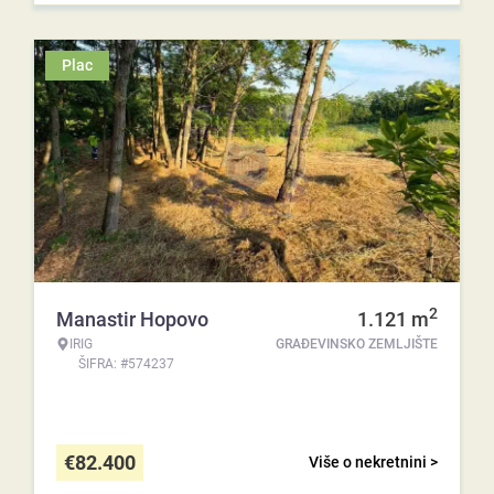
Plac
2
Manastir Hopovo
1.121
m
IRIG
GRAĐEVINSKO ZEMLJIŠTE
ŠIFRA: #574237
€
82.400
Više o nekretnini >