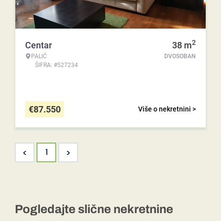
2
Centar
38
m
PALIĆ
DVOSOBAN
ŠIFRA: #527234
€
87.550
Više o nekretnini >
<
>
1
Pogledajte slične nekretnine