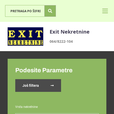
Exit Nekretnine
064/8222-104
Podesite Parametre
Još filtera
Vrsta nekretnine