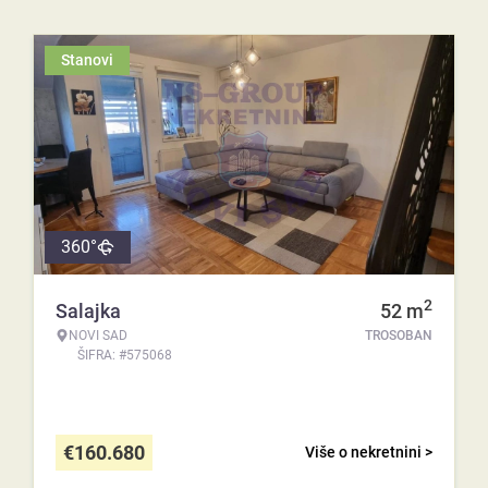
Stanovi
360°
2
Salajka
52
m
NOVI SAD
TROSOBAN
ŠIFRA: #575068
€
160.680
Više o nekretnini >