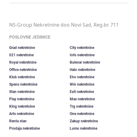
NS-Group Nekretnine doo Novi Sad, Reg.br. 711
POSLOVNE JEDINICE
Grad nekretnine
City nekretnine
021 nekretnine
Info nekretnine
Royal nekretnine
Bulevar nekretnine
Office nekretnine
Halo nekretnine
Klub nekretnine
Eho nekretnine
Spens nekretnine
Win nekretnine
Stan nekretnine
Exit nekretnine
Play nekretnine
Max nekretnine
King nekretnine
Trg nekretnine
Arts nekretnine
One nekretnine
Renta stan
Zakup nekretnine
Prodaja nekretnine
Lumo nekretnine