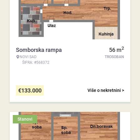
2
Somborska rampa
56
m
NOVI SAD
TROSOBAN
ŠIFRA: #568372
€
133.000
Više o nekretnini >
Stanovi