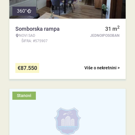
360°
2
Somborska rampa
31
m
NOVI SAD
JEDNOIPOSOBAN
ŠIFRA: #575907
€
87.550
Više o nekretnini >
Stanovi