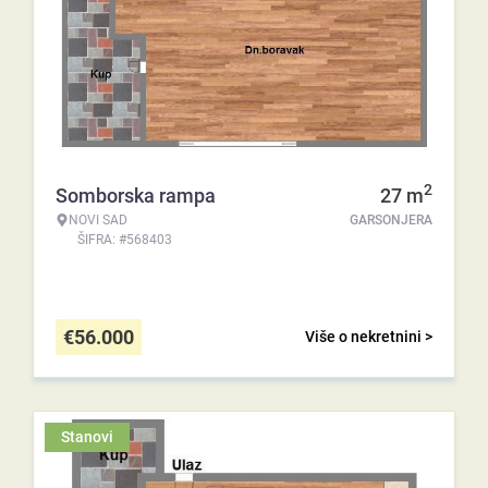
2
Somborska rampa
27
m
NOVI SAD
GARSONJERA
ŠIFRA: #568403
€
56.000
Više o nekretnini >
Stanovi