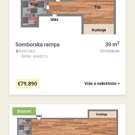
2
Somborska rampa
39
m
NOVI SAD
DVOSOBAN
ŠIFRA: #568376
€
79.890
Više o nekretnini >
Stanovi