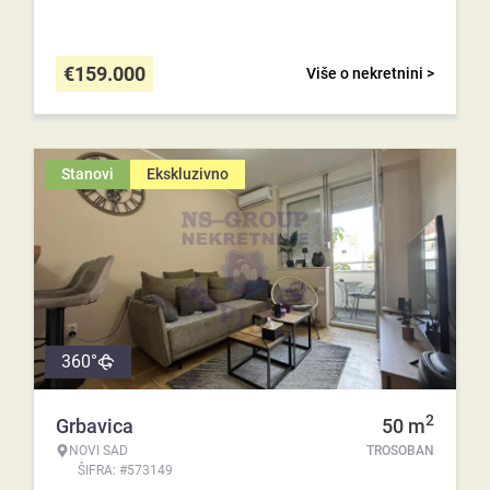
€
159.000
Više o nekretnini >
Stanovi
Ekskluzivno
360°
2
Grbavica
50
m
NOVI SAD
TROSOBAN
ŠIFRA: #573149