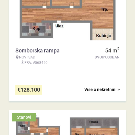
2
Somborska rampa
54
m
NOVI SAD
DVOIPOSOBAN
ŠIFRA: #568450
€
128.100
Više o nekretnini >
Stanovi