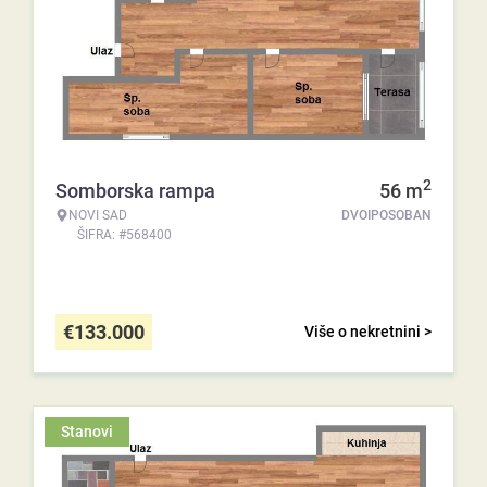
2
Somborska rampa
56
m
NOVI SAD
DVOIPOSOBAN
ŠIFRA: #568400
€
133.000
Više o nekretnini >
Stanovi