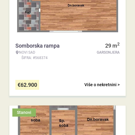
2
Somborska rampa
29
m
NOVI SAD
GARSONJERA
ŠIFRA: #568374
€
62.900
Više o nekretnini >
Stanovi