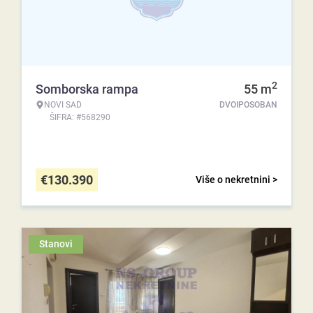
2
Somborska rampa
55
m
NOVI SAD
DVOIPOSOBAN
ŠIFRA: #568290
€
130.390
Više o nekretnini >
Stanovi