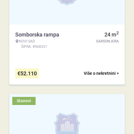
2
Somborska rampa
24
m
NOVI SAD
GARSONJERA
ŠIFRA: #568331
€
52.110
Više o nekretnini >
Stanovi