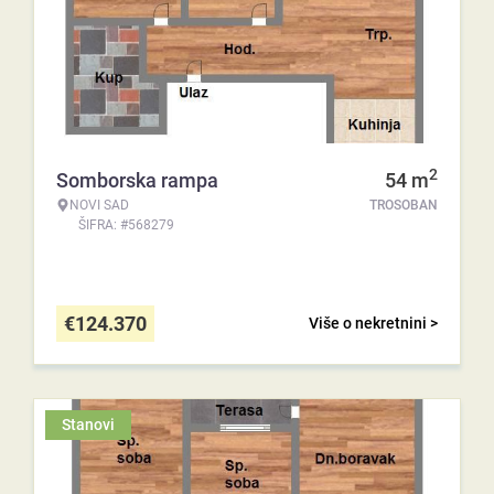
2
Somborska rampa
54
m
NOVI SAD
TROSOBAN
ŠIFRA: #568279
€
124.370
Više o nekretnini >
Stanovi