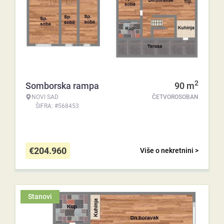
2
Somborska rampa
90
m
NOVI SAD
ČETVOROSOBAN
ŠIFRA: #568453
€
204.960
Više o nekretnini >
Stanovi