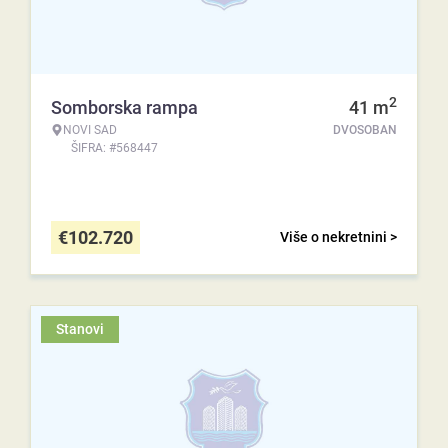
2
Somborska rampa
41
m
NOVI SAD
DVOSOBAN
ŠIFRA: #568447
€
102.720
Više o nekretnini >
Stanovi