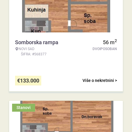
2
Somborska rampa
56
m
NOVI SAD
DVOIPOSOBAN
ŠIFRA: #568377
€
133.000
Više o nekretnini >
Stanovi