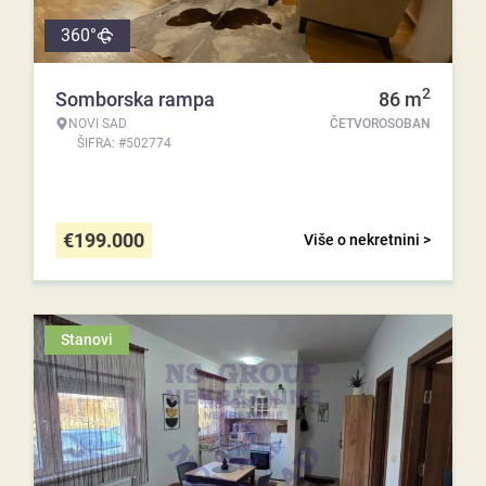
360°
2
Somborska rampa
86
m
NOVI SAD
ČETVOROSOBAN
ŠIFRA: #502774
€
199.000
Više o nekretnini >
Stanovi