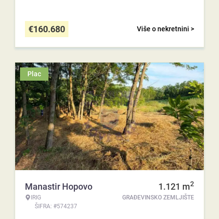
€
160.680
Više o nekretnini >
Plac
2
Manastir Hopovo
1.121
m
IRIG
GRAĐEVINSKO ZEMLJIŠTE
ŠIFRA: #574237