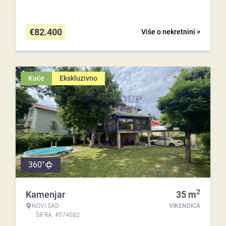
€
82.400
Više o nekretnini >
Kuće
Ekskluzivno
360°
2
Kamenjar
35
m
NOVI SAD
VIKENDICA
ŠIFRA: #574082