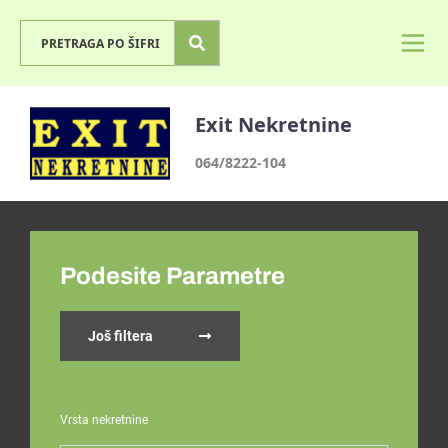
Exit Nekretnine
064/8222-104
Podesite Parametre
Još filtera
Vrsta nekretnine