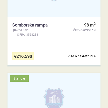
2
Somborska rampa
98
m
NOVI SAD
ČETVOROSOBAN
ŠIFRA: #568288
€
216.590
Više o nekretnini >
Stanovi