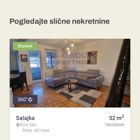
Pogledajte slične nekretnine
Stanovi
360°
2
Salajka
52
m
NOVI SAD
TROSOBAN
ŠIFRA: #575068