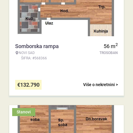
2
Somborska rampa
56
m
NOVI SAD
TROSOBAN
ŠIFRA: #568366
€
132.790
Više o nekretnini >
Stanovi