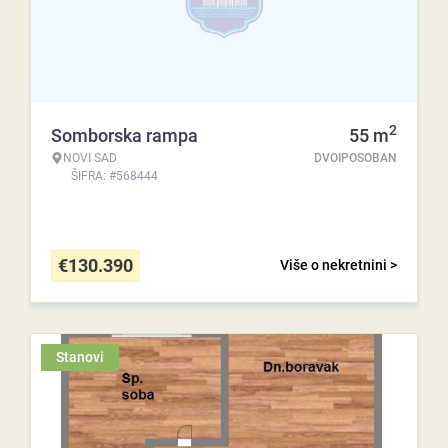
2
Somborska rampa
55
m
NOVI SAD
DVOIPOSOBAN
ŠIFRA: #568444
€
130.390
Više o nekretnini >
Stanovi