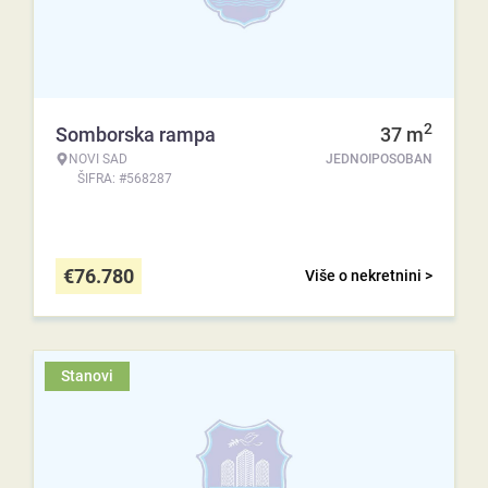
2
Somborska rampa
37
m
NOVI SAD
JEDNOIPOSOBAN
ŠIFRA: #568287
€
76.780
Više o nekretnini >
Stanovi