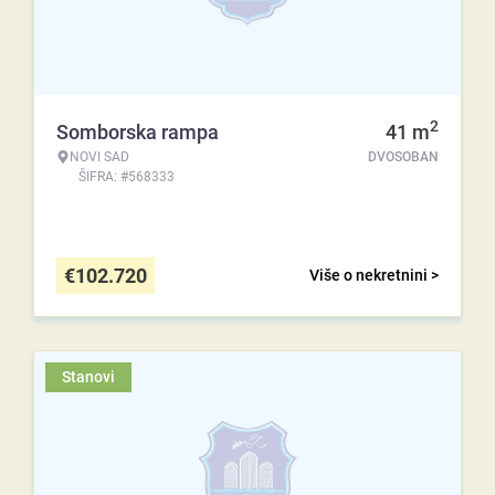
2
Somborska rampa
41
m
NOVI SAD
DVOSOBAN
ŠIFRA: #568333
€
102.720
Više o nekretnini >
Stanovi