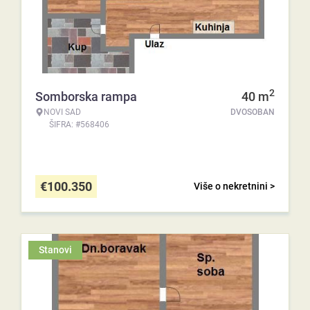
2
Somborska rampa
40
m
NOVI SAD
DVOSOBAN
ŠIFRA: #568406
€
100.350
Više o nekretnini >
Stanovi