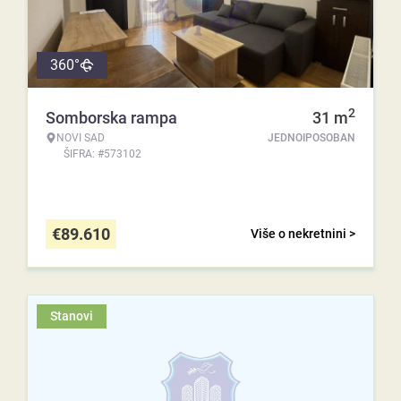
360°
2
Somborska rampa
31
m
NOVI SAD
JEDNOIPOSOBAN
ŠIFRA: #573102
€
89.610
Više o nekretnini >
Stanovi