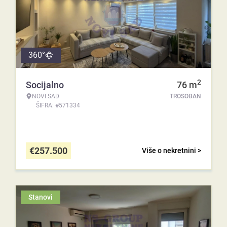
360°
2
Socijalno
76
m
NOVI SAD
TROSOBAN
ŠIFRA: #571334
€
257.500
Više o nekretnini >
Stanovi