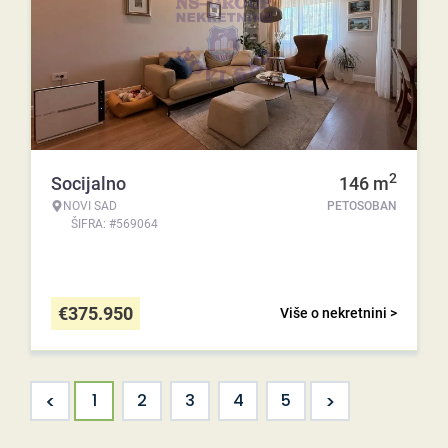
2
Socijalno
146
m
NOVI SAD
PETOSOBAN
ŠIFRA: #569064
€
375.950
Više o nekretnini >
<
>
1
2
3
4
5