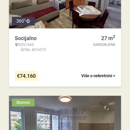
360°
2
Socijalno
27
m
NOVI SAD
GARSONJERA
ŠIFRA: #574575
€
74.160
Više o nekretnini >
Stanovi