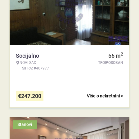
2
Socijalno
56
m
NOVI SAD
TROIPOSOBAN
ŠIFRA: #407977
€
247.200
Više o nekretnini >
Stanovi