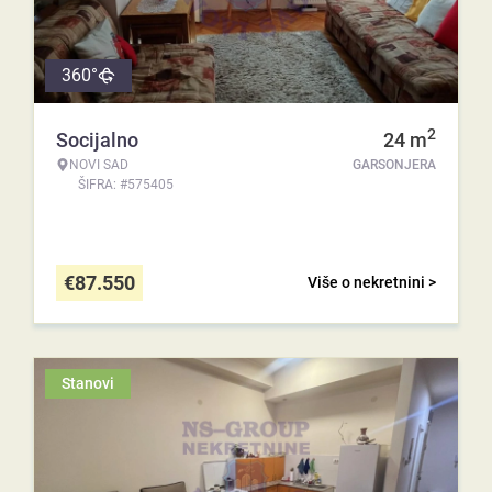
360°
2
Socijalno
24
m
NOVI SAD
GARSONJERA
ŠIFRA: #575405
€
87.550
Više o nekretnini >
Stanovi