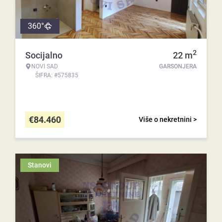
360°
2
Socijalno
22
m
NOVI SAD
GARSONJERA
ŠIFRA: #575835
€
84.460
Više o nekretnini >
Stanovi