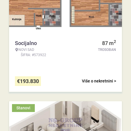
2
Socijalno
87
m
NOVI SAD
TROSOBAN
ŠIFRA: #573922
€
193.830
Više o nekretnini >
Stanovi