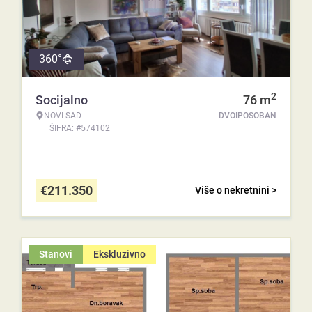
360°
2
Socijalno
76
m
NOVI SAD
DVOIPOSOBAN
ŠIFRA: #574102
€
211.350
Više o nekretnini >
Stanovi
Ekskluzivno