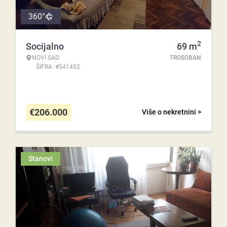
360°
2
Socijalno
69
m
NOVI SAD
TROSOBAN
ŠIFRA: #541452
€
206.000
Više o nekretnini >
Stanovi