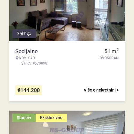
360°
2
Socijalno
51
m
NOVI SAD
DVOSOBAN
ŠIFRA: #570898
€
144.200
Više o nekretnini >
Stanovi
Ekskluzivno