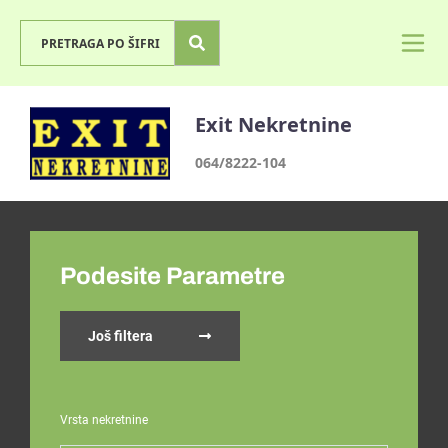
Exit Nekretnine
064/8222-104
Podesite Parametre
Još filtera
Vrsta nekretnine