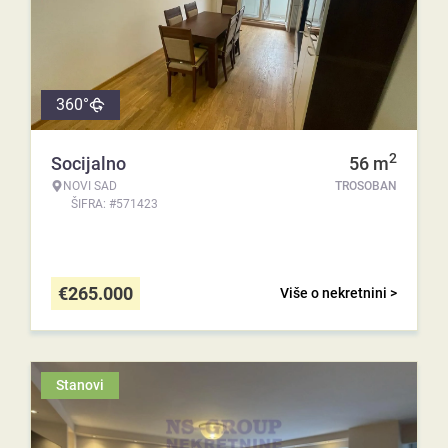
360°
2
Socijalno
56
m
NOVI SAD
TROSOBAN
ŠIFRA: #571423
€
265.000
Više o nekretnini >
Stanovi