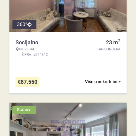
360°
2
Socijalno
23
m
NOVI SAD
GARSONJERA
ŠIFRA: #574312
€
87.550
Više o nekretnini >
Stanovi