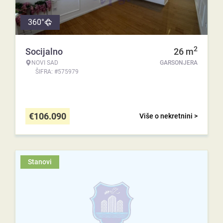
360°
2
Socijalno
26
m
NOVI SAD
GARSONJERA
ŠIFRA: #575979
€
106.090
Više o nekretnini >
Stanovi