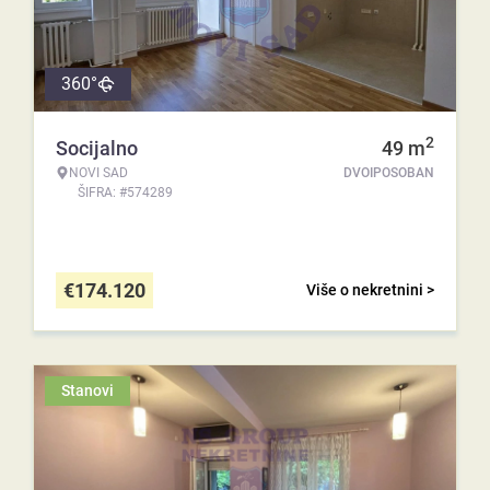
360°
2
Socijalno
49
m
NOVI SAD
DVOIPOSOBAN
ŠIFRA: #574289
€
174.120
Više o nekretnini >
Stanovi