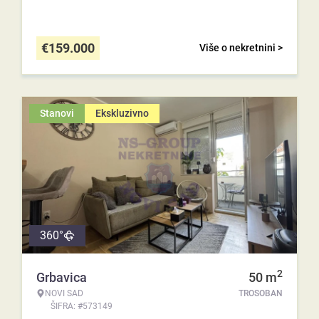
€
159.000
Više o nekretnini >
Stanovi
Ekskluzivno
360°
2
Grbavica
50
m
NOVI SAD
TROSOBAN
ŠIFRA: #573149