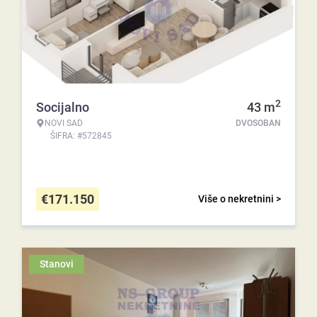
2
Socijalno
43
m
NOVI SAD
DVOSOBAN
ŠIFRA: #572845
€
171.150
Više o nekretnini >
Stanovi