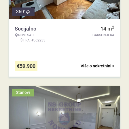
360°
2
Socijalno
14
m
NOVI SAD
GARSONJERA
ŠIFRA: #562233
€
59.900
Više o nekretnini >
Stanovi