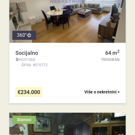
360°
2
Socijalno
64
m
NOVI SAD
TROSOBAN
ŠIFRA: #570772
€
234.000
Više o nekretnini >
Stanovi