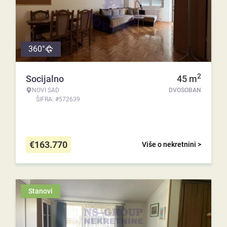
360°
2
Socijalno
45
m
NOVI SAD
DVOSOBAN
ŠIFRA: #572639
€
163.770
Više o nekretnini >
Stanovi