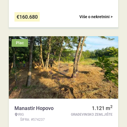
€
160.680
Više o nekretnini >
Plac
2
Manastir Hopovo
1.121
m
IRIG
GRAĐEVINSKO ZEMLJIŠTE
ŠIFRA: #574237