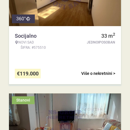
360°
2
Socijalno
33
m
NOVI SAD
JEDNOIPOSOBAN
ŠIFRA: #575510
€
119.000
Više o nekretnini >
Stanovi