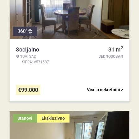
360°
2
Socijalno
31
m
NOVI SAD
JEDNOSOBAN
ŠIFRA: #571587
€
99.000
Više o nekretnini >
Stanovi
Ekskluzivno