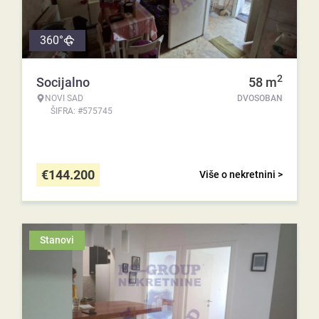
360°
2
Socijalno
58
m
NOVI SAD
DVOSOBAN
ŠIFRA: #575745
€
144.200
Više o nekretnini >
Stanovi