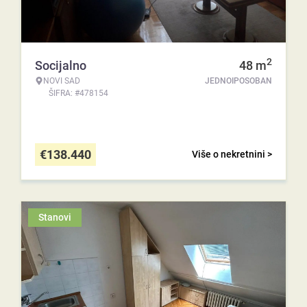
2
Socijalno
48
m
NOVI SAD
JEDNOIPOSOBAN
ŠIFRA: #478154
€
138.440
Više o nekretnini >
Stanovi