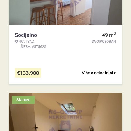
2
Socijalno
49
m
NOVI SAD
DVOIPOSOBAN
ŠIFRA: #575625
€
133.900
Više o nekretnini >
Stanovi