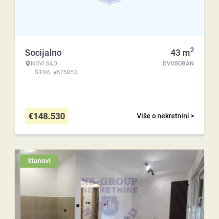
2
Socijalno
43
m
NOVI SAD
DVOSOBAN
ŠIFRA: #575853
€
148.530
Više o nekretnini >
Stanovi