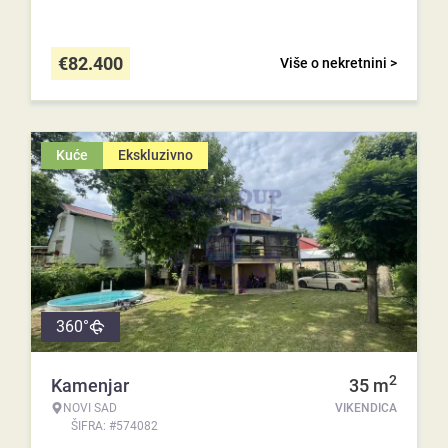
€
82.400
Više o nekretnini >
Kuće
Ekskluzivno
360°
2
Kamenjar
35
m
NOVI SAD
VIKENDICA
ŠIFRA: #574082