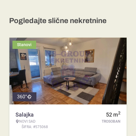
Pogledajte slične nekretnine
Stanovi
360°
2
Salajka
52
m
NOVI SAD
TROSOBAN
ŠIFRA: #575068