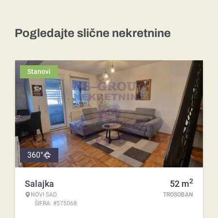
Pogledajte slične nekretnine
Stanovi
360°
2
Salajka
52
m
NOVI SAD
TROSOBAN
ŠIFRA: #575068