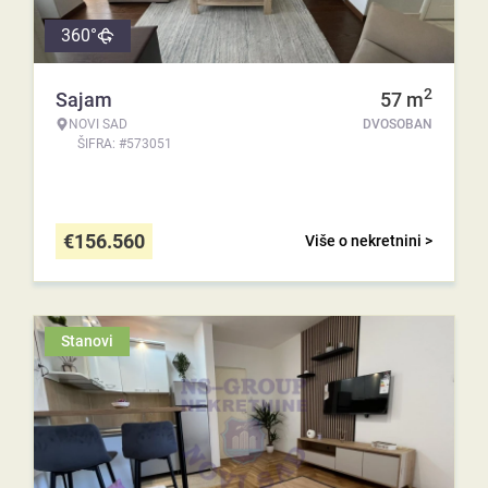
360°
2
Sajam
57
m
NOVI SAD
DVOSOBAN
ŠIFRA: #573051
€
156.560
Više o nekretnini >
Stanovi