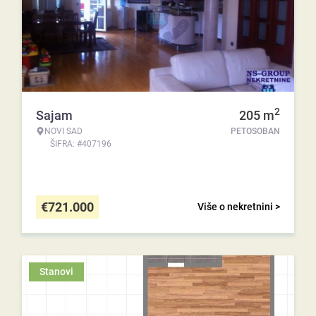
2
Sajam
205
m
NOVI SAD
PETOSOBAN
ŠIFRA: #407196
€
721.000
Više o nekretnini >
Stanovi