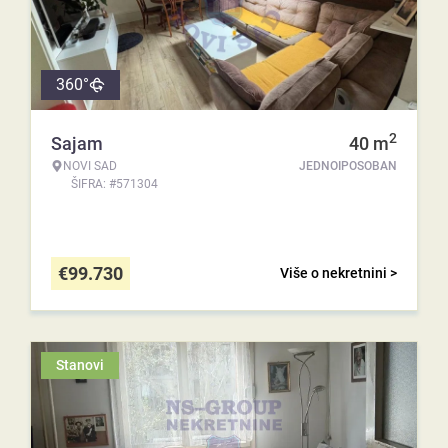
360°
2
Sajam
40
m
NOVI SAD
JEDNOIPOSOBAN
ŠIFRA: #571304
€
99.730
Više o nekretnini >
Stanovi