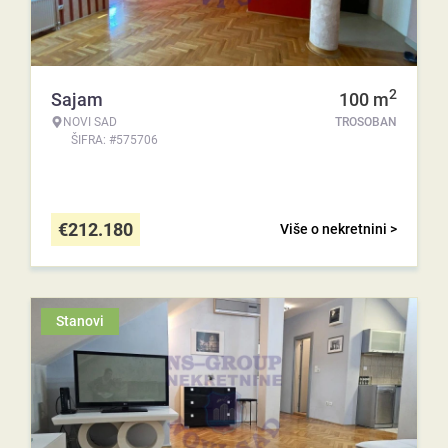
2
Sajam
100
m
NOVI SAD
TROSOBAN
ŠIFRA: #575706
€
212.180
Više o nekretnini >
Stanovi