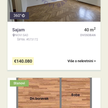
360°
2
Sajam
40
m
NOVI SAD
DVOSOBAN
ŠIFRA: #573172
€
140.080
Više o nekretnini >
Stanovi