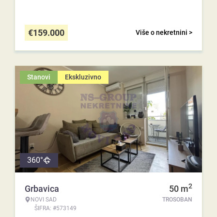
€
159.000
Više o nekretnini >
Stanovi
Ekskluzivno
360°
2
Grbavica
50
m
NOVI SAD
TROSOBAN
ŠIFRA: #573149