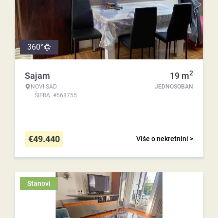
360°
2
Sajam
19
m
NOVI SAD
JEDNOSOBAN
ŠIFRA: #568755
€
49.440
Više o nekretnini >
Stanovi