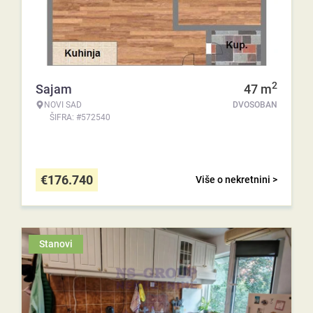
2
Sajam
47
m
NOVI SAD
DVOSOBAN
ŠIFRA: #572540
€
176.740
Više o nekretnini >
Stanovi