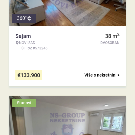
360°
2
Sajam
38
m
NOVI SAD
DVOSOBAN
ŠIFRA: #573246
€
133.900
Više o nekretnini >
Stanovi