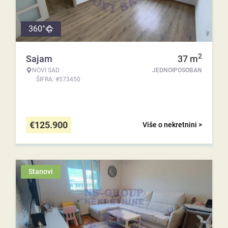
360°
2
Sajam
37
m
NOVI SAD
JEDNOIPOSOBAN
ŠIFRA: #573450
€
125.900
Više o nekretnini >
Stanovi