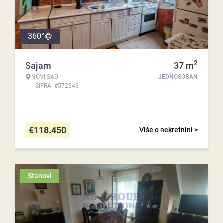
360°
2
Sajam
37
m
NOVI SAD
JEDNOSOBAN
ŠIFRA: #572343
€
118.450
Više o nekretnini >
Stanovi