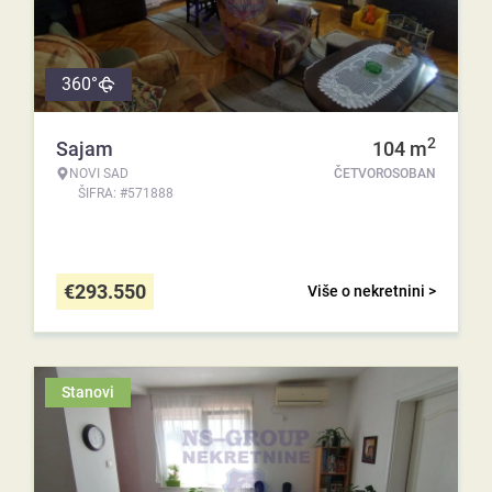
360°
2
Sajam
104
m
NOVI SAD
ČETVOROSOBAN
ŠIFRA: #571888
€
293.550
Više o nekretnini >
Stanovi