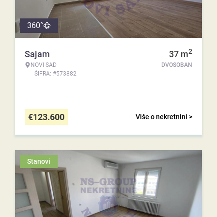
360°
2
Sajam
37
m
NOVI SAD
DVOSOBAN
ŠIFRA: #573882
€
123.600
Više o nekretnini >
Stanovi