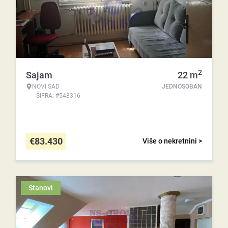
2
Sajam
22
m
NOVI SAD
JEDNOSOBAN
ŠIFRA: #548316
€
83.430
Više o nekretnini >
Stanovi