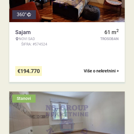
360°
2
Sajam
61
m
NOVI SAD
TROSOBAN
ŠIFRA: #574524
€
194.770
Više o nekretnini >
Stanovi