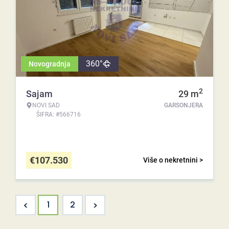
360°
Novogradnja
2
Sajam
29
m
NOVI SAD
GARSONJERA
ŠIFRA: #566716
€
107.530
Više o nekretnini >
<
>
1
2