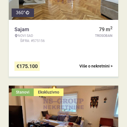
360°
2
Sajam
79
m
NOVI SAD
TROSOBAN
ŠIFRA: #575156
€
175.100
Više o nekretnini >
Stanovi
Ekskluzivno