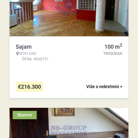
2
Sajam
100
m
NOVI SAD
TROSOBAN
ŠIFRA: #568751
€
216.300
Više o nekretnini >
Stanovi