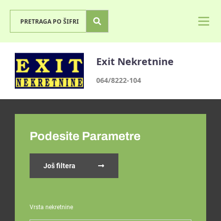
Exit Nekretnine
064/8222-104
Podesite Parametre
Još filtera
Vrsta nekretnine