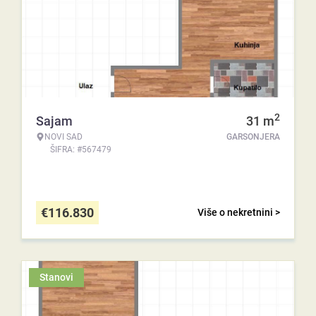
2
Sajam
31
m
NOVI SAD
GARSONJERA
ŠIFRA: #567479
€
116.830
Više o nekretnini >
Stanovi