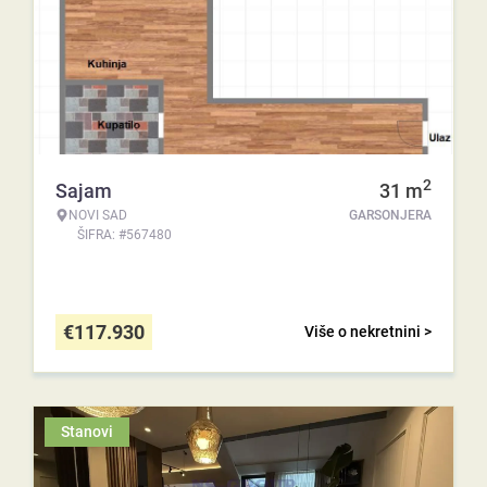
2
Sajam
31
m
NOVI SAD
GARSONJERA
ŠIFRA: #567480
€
117.930
Više o nekretnini >
Stanovi