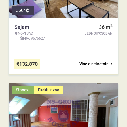
360°
2
Sajam
36
m
NOVI SAD
JEDNOIPOSOBAN
ŠIFRA: #575627
€
132.870
Više o nekretnini >
Stanovi
Ekskluzivno