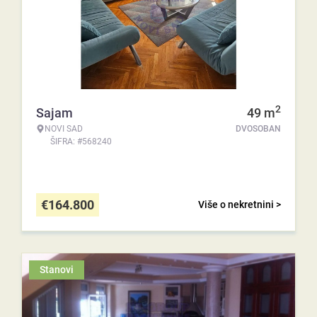
2
Sajam
49
m
NOVI SAD
DVOSOBAN
ŠIFRA: #568240
€
164.800
Više o nekretnini >
Stanovi