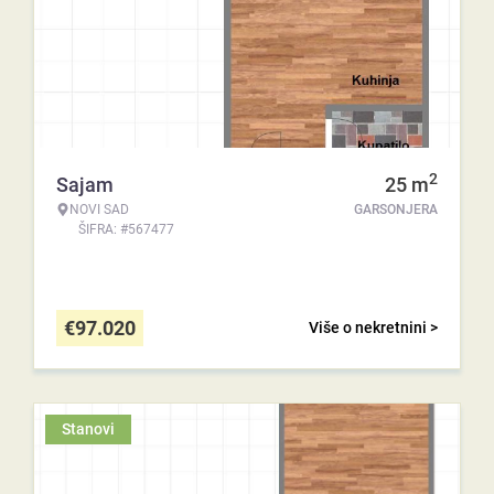
2
Sajam
25
m
NOVI SAD
GARSONJERA
ŠIFRA: #567477
€
97.020
Više o nekretnini >
Stanovi