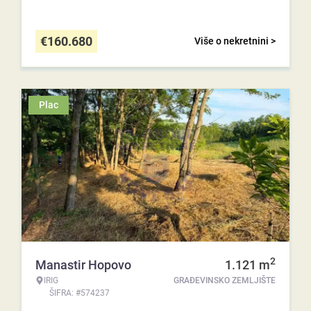
€
160.680
Više o nekretnini >
Plac
2
Manastir Hopovo
1.121
m
IRIG
GRAĐEVINSKO ZEMLJIŠTE
ŠIFRA: #574237