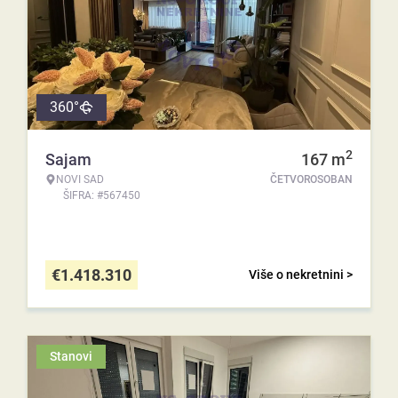
360°
2
Sajam
167
m
NOVI SAD
ČETVOROSOBAN
ŠIFRA: #567450
€
1.418.310
Više o nekretnini >
Stanovi