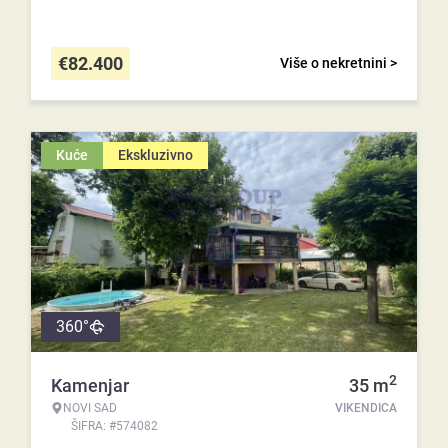
€
82.400
Više o nekretnini >
Kuće
Ekskluzivno
360°
2
Kamenjar
35
m
NOVI SAD
VIKENDICA
ŠIFRA: #574082