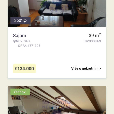
360°
2
Sajam
39
m
NOVI SAD
DVOSOBAN
ŠIFRA: #571305
€
134.000
Više o nekretnini >
Stanovi