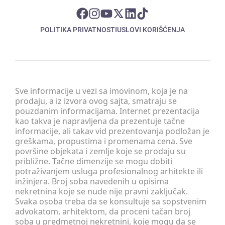
POLITIKA PRIVATNOSTI
USLOVI KORIŠĆENJA
Sve informacije u vezi sa imovinom, koja je na
prodaju, a iz izvora ovog sajta, smatraju se
pouzdanim informacijama. Internet prezentacija
kao takva je napravljena da prezentuje tačne
informacije, ali takav vid prezentovanja podložan je
greškama, propustima i promenama cena. Sve
površine objekata i zemlje koje se prodaju su
približne. Tačne dimenzije se mogu dobiti
potraživanjem usluga profesionalnog arhitekte ili
inžinjera. Broj soba navedenih u opisima
nekretnina koje se nude nije pravni zaključak.
Svaka osoba treba da se konsultuje sa sopstvenim
advokatom, arhitektom, da proceni tačan broj
soba u predmetnoj nekretnini, koje mogu da se