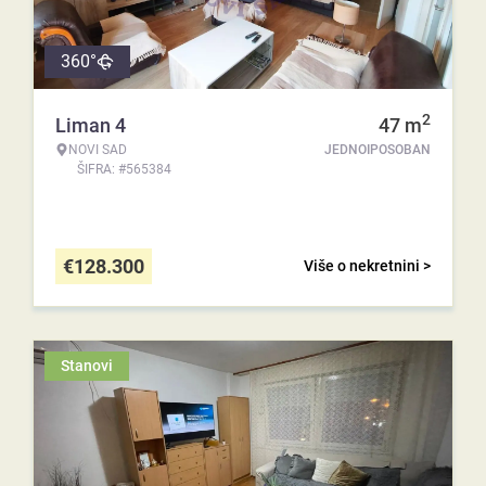
360°
2
Liman 4
47
m
NOVI SAD
JEDNOIPOSOBAN
ŠIFRA: #565384
€
128.300
Više o nekretnini >
Stanovi