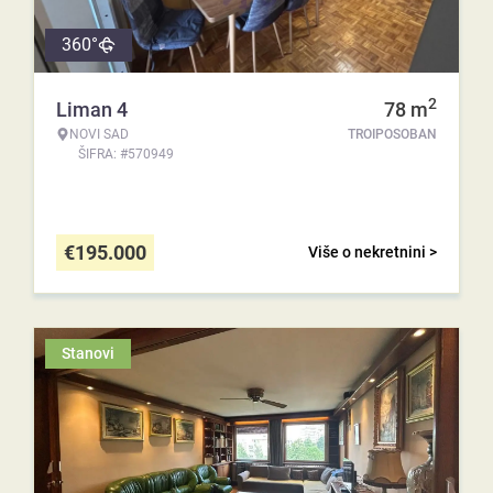
360°
2
Liman 4
78
m
NOVI SAD
TROIPOSOBAN
ŠIFRA: #570949
€
195.000
Više o nekretnini >
Stanovi