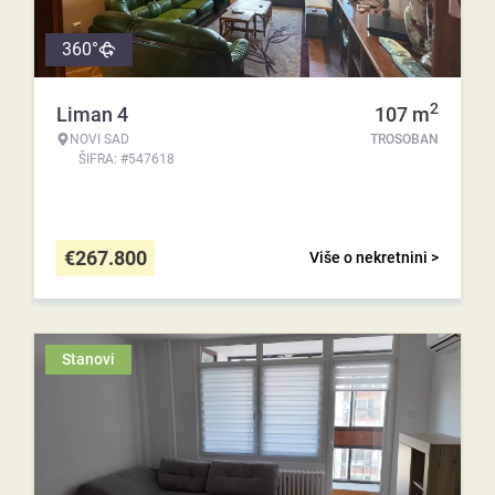
360°
2
Liman 4
107
m
NOVI SAD
TROSOBAN
ŠIFRA: #547618
€
267.800
Više o nekretnini >
Stanovi