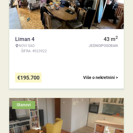
2
Liman 4
43
m
NOVI SAD
JEDNOIPOSOBAN
ŠIFRA: #523922
€
195.700
Više o nekretnini >
Stanovi