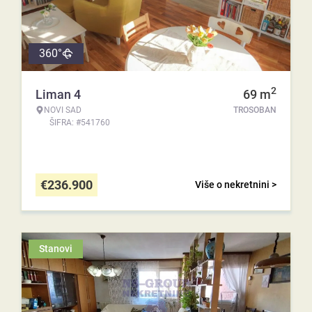
360°
2
Liman 4
69
m
NOVI SAD
TROSOBAN
ŠIFRA: #541760
€
236.900
Više o nekretnini >
Stanovi