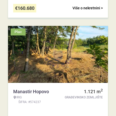
€
160.680
Više o nekretnini >
Plac
2
Manastir Hopovo
1.121
m
IRIG
GRAĐEVINSKO ZEMLJIŠTE
ŠIFRA: #574237