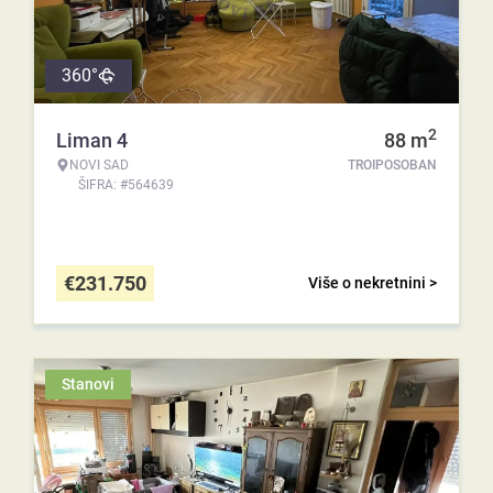
360°
2
Liman 4
88
m
NOVI SAD
TROIPOSOBAN
ŠIFRA: #564639
€
231.750
Više o nekretnini >
Stanovi