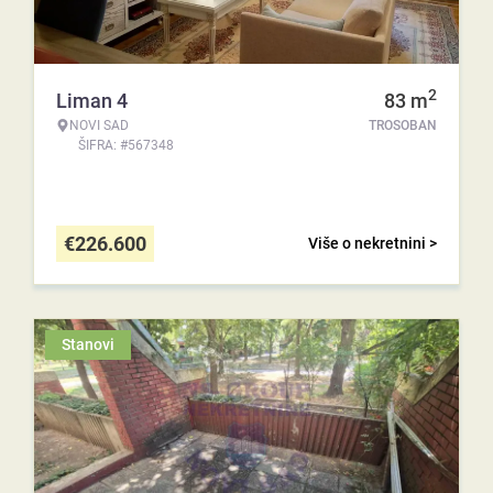
2
Liman 4
83
m
NOVI SAD
TROSOBAN
ŠIFRA: #567348
€
226.600
Više o nekretnini >
Stanovi