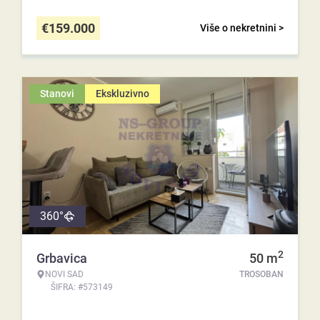
€
159.000
Više o nekretnini >
Stanovi
Ekskluzivno
360°
2
Grbavica
50
m
NOVI SAD
TROSOBAN
ŠIFRA: #573149