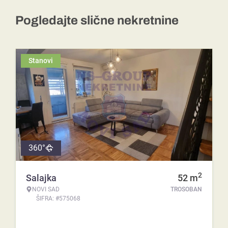
Pogledajte slične nekretnine
Stanovi
360°
2
Salajka
52
m
NOVI SAD
TROSOBAN
ŠIFRA: #575068