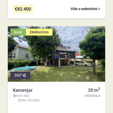
€
82.400
Više o nekretnini >
Kuće
Ekskluzivno
360°
2
Kamenjar
35
m
NOVI SAD
VIKENDICA
ŠIFRA: #574082