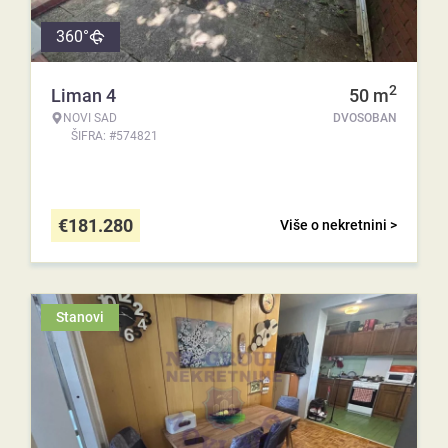
360°
2
Liman 4
50
m
NOVI SAD
DVOSOBAN
ŠIFRA: #574821
€
181.280
Više o nekretnini >
Stanovi