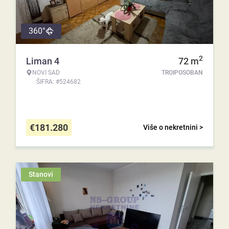
360°
2
Liman 4
72
m
NOVI SAD
TROIPOSOBAN
ŠIFRA: #524682
€
181.280
Više o nekretnini >
Stanovi