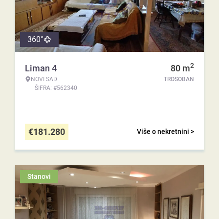
360°
2
Liman 4
80
m
NOVI SAD
TROSOBAN
ŠIFRA: #562340
€
181.280
Više o nekretnini >
Stanovi