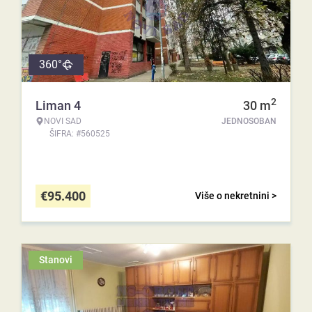
360°
2
Liman 4
30
m
NOVI SAD
JEDNOSOBAN
ŠIFRA: #560525
€
95.400
Više o nekretnini >
Stanovi