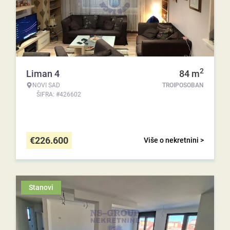
2
Liman 4
84
m
NOVI SAD
TROIPOSOBAN
ŠIFRA: #426602
€
226.600
Više o nekretnini >
Stanovi