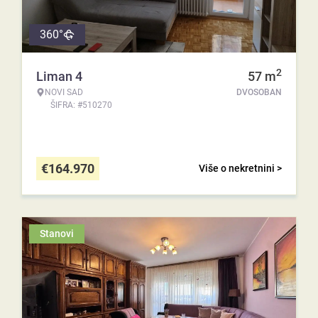
360°
2
Liman 4
57
m
NOVI SAD
DVOSOBAN
ŠIFRA: #510270
€
164.970
Više o nekretnini >
Stanovi