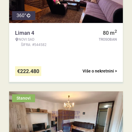
360°
2
Liman 4
80
m
NOVI SAD
TROSOBAN
ŠIFRA: #544582
€
222.480
Više o nekretnini >
Stanovi