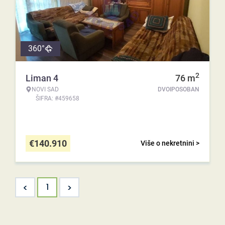
360°
2
Liman 4
76
m
NOVI SAD
DVOIPOSOBAN
ŠIFRA: #459658
€
140.910
Više o nekretnini >
<
>
1