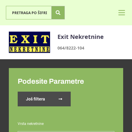
Exit Nekretnine
064/8222-104
Podesite Parametre
Još filtera
Vrsta nekretnine