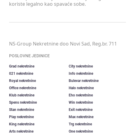
koriste legalno kao spavaće sobe.
NS-Group Nekretnine doo Novi Sad, Reg.br. 711
POSLOVNE JEDINICE
Grad nekretnine
City nekretnine
021 nekretnine
Info nekretnine
Royal nekretnine
Bulevar nekretnine
Office nekretnine
Halo nekretnine
Klub nekretnine
Eho nekretnine
Spens nekretnine
Win nekretnine
Stan nekretnine
Exit nekretnine
Play nekretnine
Max nekretnine
King nekretnine
Trg nekretnine
Arts nekretnine
One nekretnine