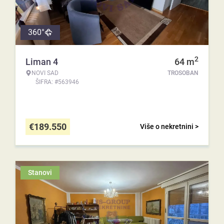
360°
2
Liman 4
64
m
NOVI SAD
TROSOBAN
ŠIFRA: #563946
€
189.550
Više o nekretnini >
Stanovi