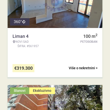
360°
2
Liman 4
100
m
NOVI SAD
PETOSOBAN
ŠIFRA: #561957
€
319.300
Više o nekretnini >
Stanovi
Ekskluzivno