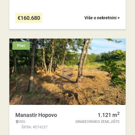
€
160.680
Više o nekretnini >
Plac
2
Manastir Hopovo
1.121
m
IRIG
GRAĐEVINSKO ZEMLJIŠTE
ŠIFRA: #574237