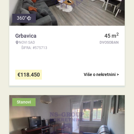
360°
2
Grbavica
45
m
NOVI SAD
DVOSOBAN
ŠIFRA: #575713
€
118.450
Više o nekretnini >
Stanovi