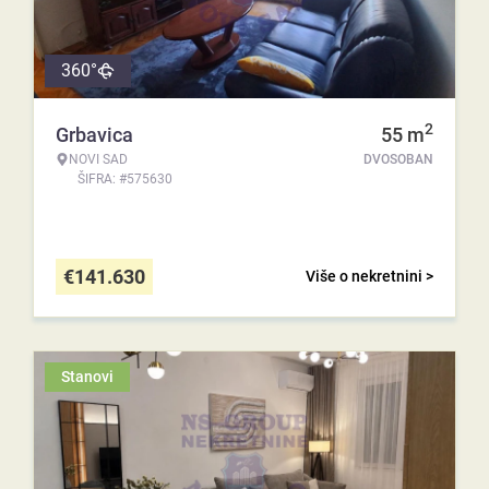
360°
2
Grbavica
55
m
NOVI SAD
DVOSOBAN
ŠIFRA: #575630
€
141.630
Više o nekretnini >
Stanovi