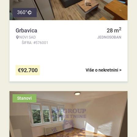
360°
2
Grbavica
28
m
NOVI SAD
JEDNOSOBAN
ŠIFRA: #576001
€
92.700
Više o nekretnini >
Stanovi