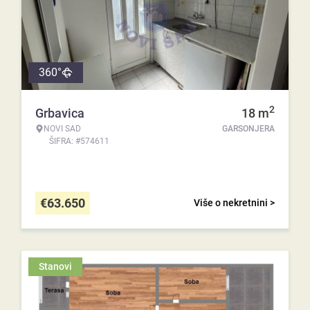
360°
2
Grbavica
18
m
NOVI SAD
GARSONJERA
ŠIFRA: #574611
€
63.650
Više o nekretnini >
Stanovi