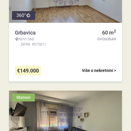
360°
2
Grbavica
60
m
NOVI SAD
DVOSOBAN
ŠIFRA: #575811
€
149.000
Više o nekretnini >
Stanovi