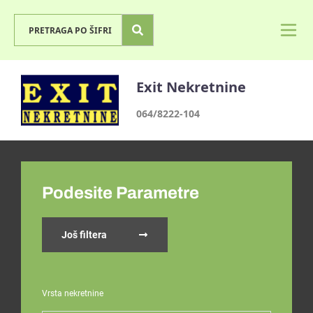
Exit Nekretnine
064/8222-104
Podesite Parametre
Još filtera
Vrsta nekretnine