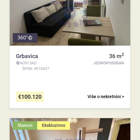
360°
2
Grbavica
36
m
NOVI SAD
JEDNOIPOSOBAN
ŠIFRA: #574437
€
100.120
Više o nekretnini >
Stanovi
Ekskluzivno