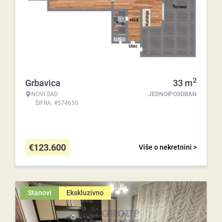
2
Grbavica
33
m
NOVI SAD
JEDNOIPOSOBAN
ŠIFRA: #574650
€
123.600
Više o nekretnini >
Stanovi
Ekskluzivno