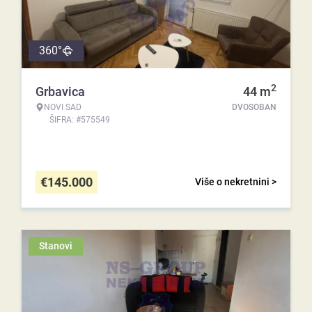
360°
2
Grbavica
44
m
NOVI SAD
DVOSOBAN
ŠIFRA: #575549
€
145.000
Više o nekretnini >
Stanovi