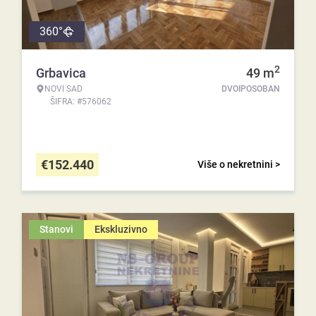
360°
2
Grbavica
49
m
NOVI SAD
DVOIPOSOBAN
ŠIFRA: #576062
€
152.440
Više o nekretnini >
Stanovi
Ekskluzivno