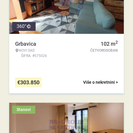
360°
2
Grbavica
102
m
NOVI SAD
ČETVOROSOBAN
ŠIFRA: #575026
€
303.850
Više o nekretnini >
Stanovi