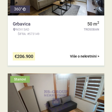
360°
2
Grbavica
50
m
NOVI SAD
TROSOBAN
ŠIFRA: #573149
€
206.900
Više o nekretnini >
Stanovi