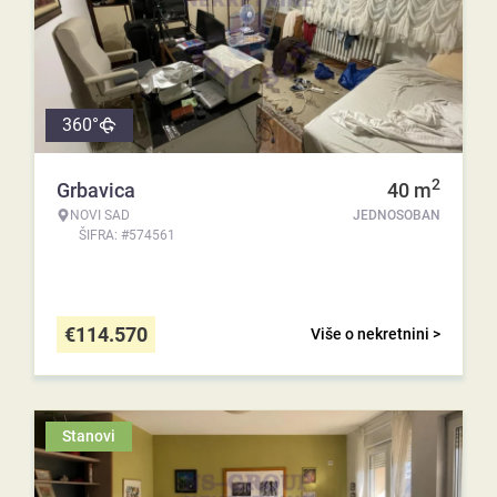
360°
2
Grbavica
40
m
NOVI SAD
JEDNOSOBAN
ŠIFRA: #574561
€
114.570
Više o nekretnini >
Stanovi