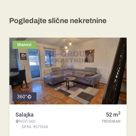
Pogledajte slične nekretnine
Stanovi
360°
2
Salajka
52
m
NOVI SAD
TROSOBAN
ŠIFRA: #575068