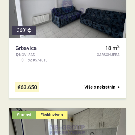
360°
2
Grbavica
18
m
NOVI SAD
GARSONJERA
ŠIFRA: #574613
€
63.650
Više o nekretnini >
Stanovi
Ekskluzivno