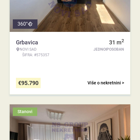
360°
2
Grbavica
31
m
NOVI SAD
JEDNOIPOSOBAN
ŠIFRA: #575357
€
95.790
Više o nekretnini >
Stanovi