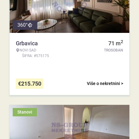
360°
2
Grbavica
71
m
NOVI SAD
TROSOBAN
ŠIFRA: #575175
€
215.750
Više o nekretnini >
Stanovi