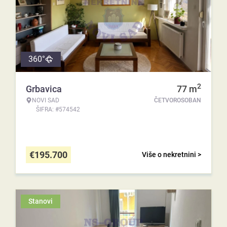
360°
2
Grbavica
77
m
NOVI SAD
ČETVOROSOBAN
ŠIFRA: #574542
€
195.700
Više o nekretnini >
Stanovi