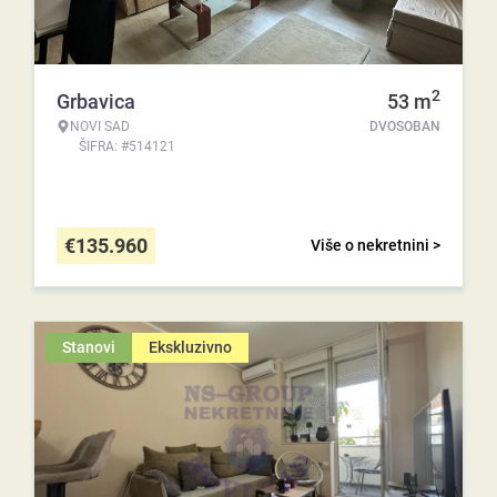
2
Grbavica
53
m
NOVI SAD
DVOSOBAN
ŠIFRA: #514121
€
135.960
Više o nekretnini >
Stanovi
Ekskluzivno