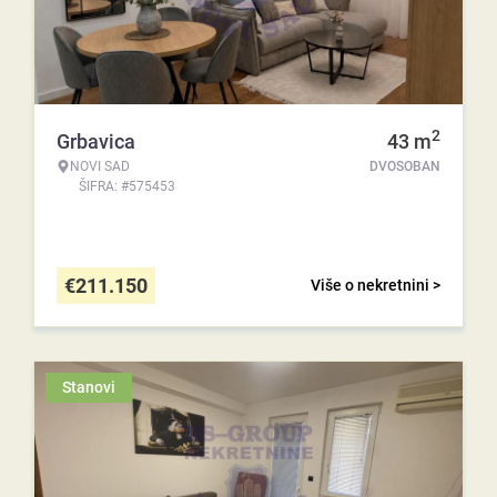
2
Grbavica
43
m
NOVI SAD
DVOSOBAN
ŠIFRA: #575453
€
211.150
Više o nekretnini >
Stanovi