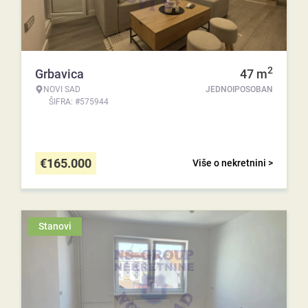
2
Grbavica
47
m
NOVI SAD
JEDNOIPOSOBAN
ŠIFRA: #575944
€
165.000
Više o nekretnini >
Stanovi