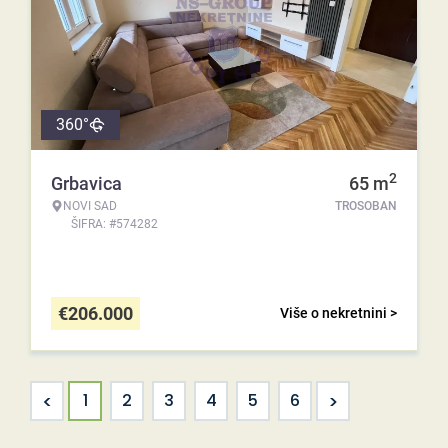
360°
2
Grbavica
65
m
NOVI SAD
TROSOBAN
ŠIFRA: #574282
€
206.000
Više o nekretnini >
<
>
1
2
3
4
5
6