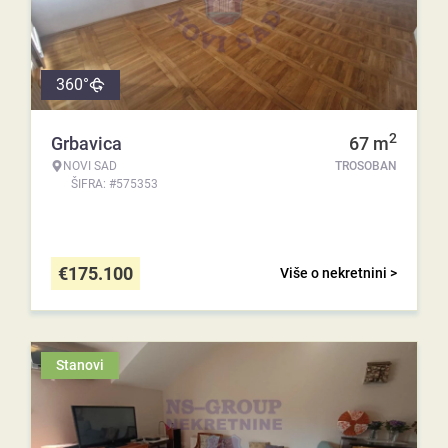
360°
2
Grbavica
67
m
NOVI SAD
TROSOBAN
ŠIFRA: #575353
€
175.100
Više o nekretnini >
Stanovi