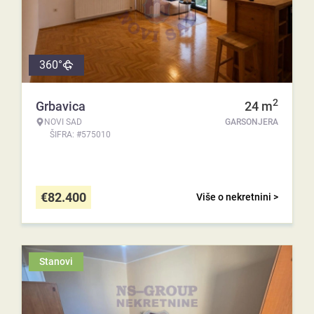
360°
2
Grbavica
24
m
NOVI SAD
GARSONJERA
ŠIFRA: #575010
€
82.400
Više o nekretnini >
Stanovi