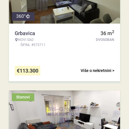
360°
2
Grbavica
36
m
NOVI SAD
DVOSOBAN
ŠIFRA: #575711
€
113.300
Više o nekretnini >
Stanovi