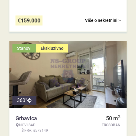
€
159.000
Više o nekretnini >
Stanovi
Ekskluzivno
360°
2
Grbavica
50
m
NOVI SAD
TROSOBAN
ŠIFRA: #573149