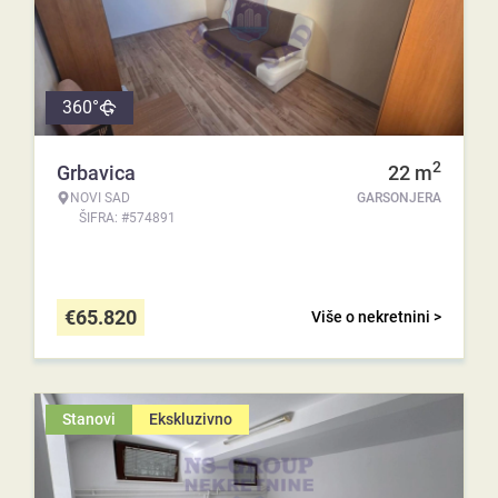
360°
2
Grbavica
22
m
NOVI SAD
GARSONJERA
ŠIFRA: #574891
€
65.820
Više o nekretnini >
Stanovi
Ekskluzivno