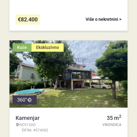
€
82.400
Više o nekretnini >
Kuće
Ekskluzivno
360°
2
Kamenjar
35
m
NOVI SAD
VIKENDICA
ŠIFRA: #574082