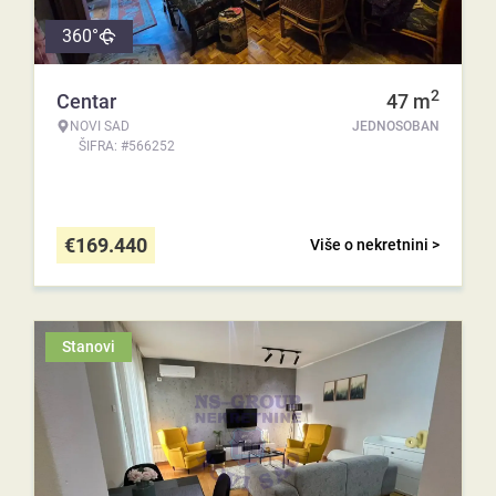
360°
2
Centar
47
m
NOVI SAD
JEDNOSOBAN
ŠIFRA: #566252
€
169.440
Više o nekretnini >
Stanovi