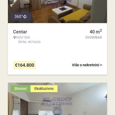
360°
2
Centar
40
m
NOVI SAD
DVOSOBAN
ŠIFRA: #574333
€
164.800
Više o nekretnini >
Stanovi
Ekskluzivno