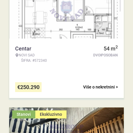
2
Centar
54
m
NOVI SAD
DVOIPOSOBAN
ŠIFRA: #572340
€
250.290
Više o nekretnini >
Stanovi
Ekskluzivno