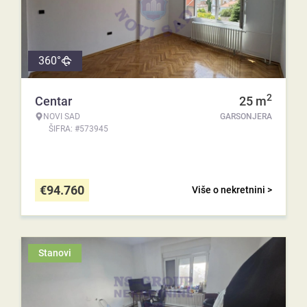
360°
2
Centar
25
m
NOVI SAD
GARSONJERA
ŠIFRA: #573945
€
94.760
Više o nekretnini >
Stanovi