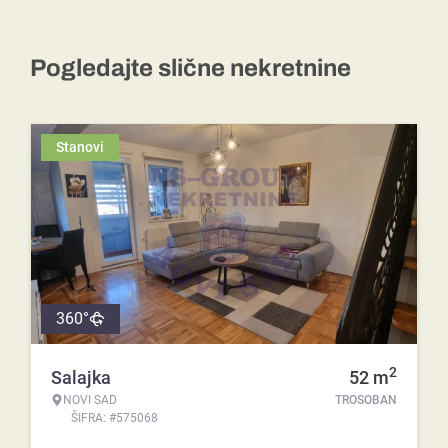
Pogledajte slične nekretnine
Stanovi
360°
2
Salajka
52
m
NOVI SAD
TROSOBAN
ŠIFRA: #575068