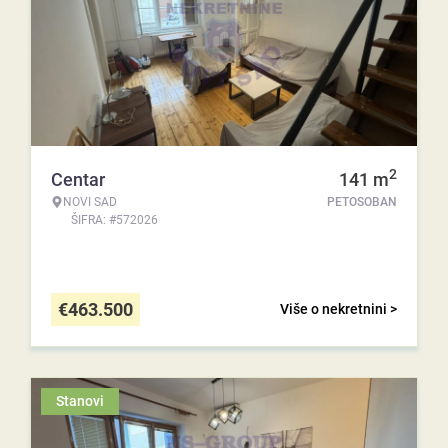
2
Centar
141
m
NOVI SAD
PETOSOBAN
ŠIFRA: #572026
€
463.500
Više o nekretnini >
Stanovi