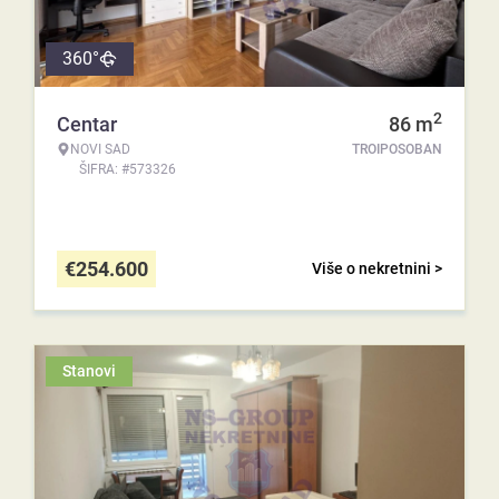
360°
2
Centar
86
m
NOVI SAD
TROIPOSOBAN
ŠIFRA: #573326
€
254.600
Više o nekretnini >
Stanovi