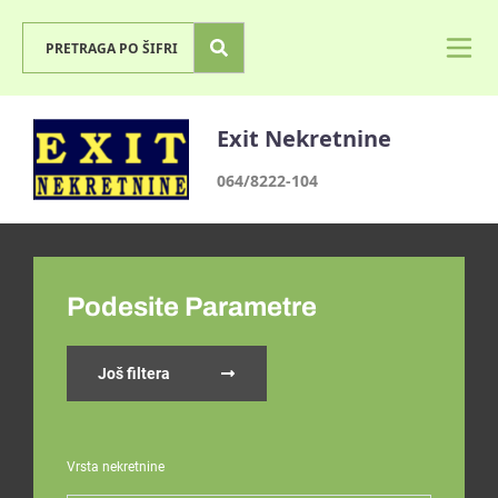
Exit Nekretnine
064/8222-104
Podesite Parametre
Još filtera
Vrsta nekretnine