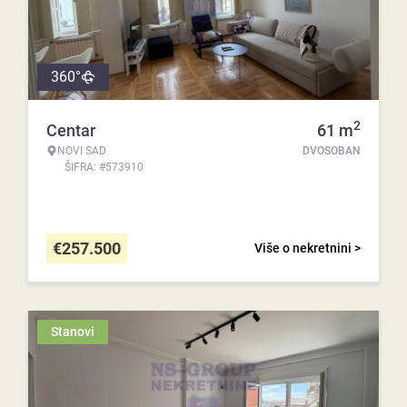
360°
2
Centar
61
m
NOVI SAD
DVOSOBAN
ŠIFRA: #573910
€
257.500
Više o nekretnini >
Stanovi