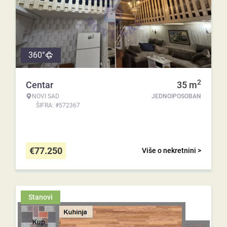
360°
2
Centar
35
m
NOVI SAD
JEDNOIPOSOBAN
ŠIFRA: #572367
€
77.250
Više o nekretnini >
Stanovi