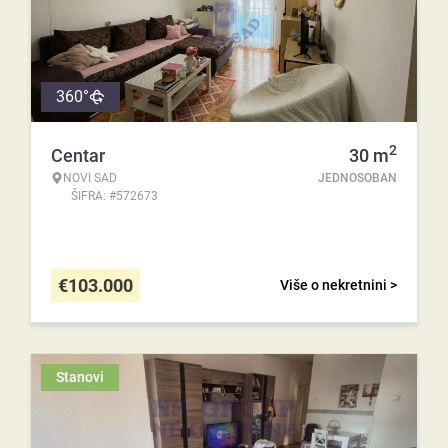
360°
2
Centar
30
m
NOVI SAD
JEDNOSOBAN
ŠIFRA: #572673
€
103.000
Više o nekretnini >
Stanovi