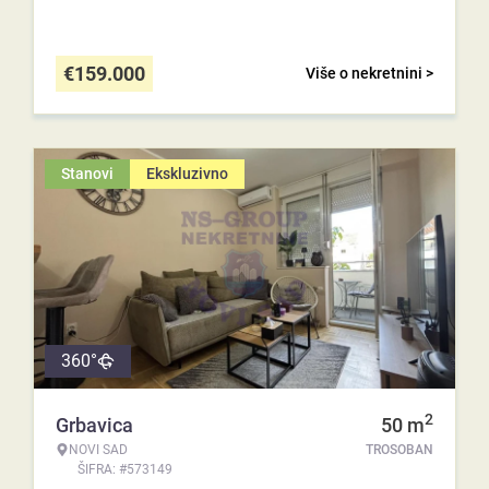
€
159.000
Više o nekretnini >
Stanovi
Ekskluzivno
360°
2
Grbavica
50
m
NOVI SAD
TROSOBAN
ŠIFRA: #573149