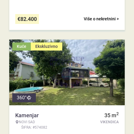
€
82.400
Više o nekretnini >
Kuće
Ekskluzivno
360°
2
Kamenjar
35
m
NOVI SAD
VIKENDICA
ŠIFRA: #574082