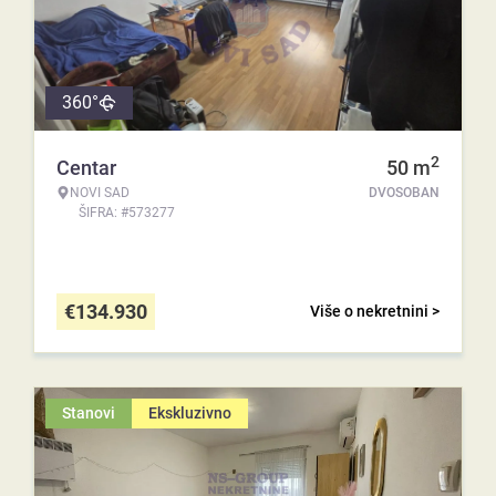
360°
2
Centar
50
m
NOVI SAD
DVOSOBAN
ŠIFRA: #573277
€
134.930
Više o nekretnini >
Stanovi
Ekskluzivno