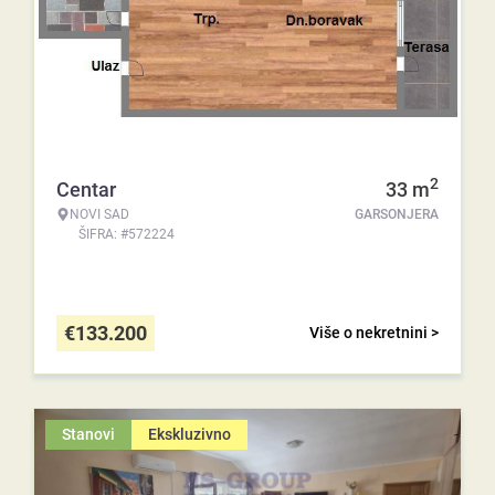
2
Centar
33
m
NOVI SAD
GARSONJERA
ŠIFRA: #572224
€
133.200
Više o nekretnini >
Stanovi
Ekskluzivno