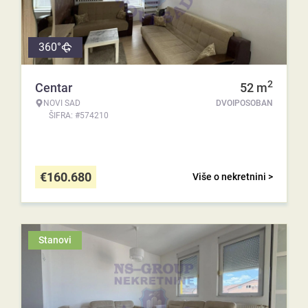
360°
2
Centar
52
m
NOVI SAD
DVOIPOSOBAN
ŠIFRA: #574210
€
160.680
Više o nekretnini >
Stanovi