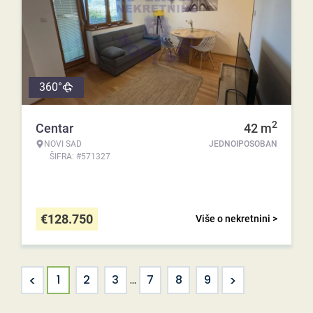
360°
2
Centar
42
m
NOVI SAD
JEDNOIPOSOBAN
ŠIFRA: #571327
€
128.750
Više o nekretnini >
<
>
1
2
3
...
7
8
9