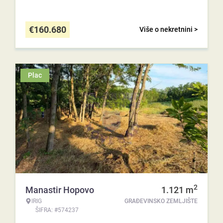
€
160.680
Više o nekretnini >
Plac
2
Manastir Hopovo
1.121
m
IRIG
GRAĐEVINSKO ZEMLJIŠTE
ŠIFRA: #574237