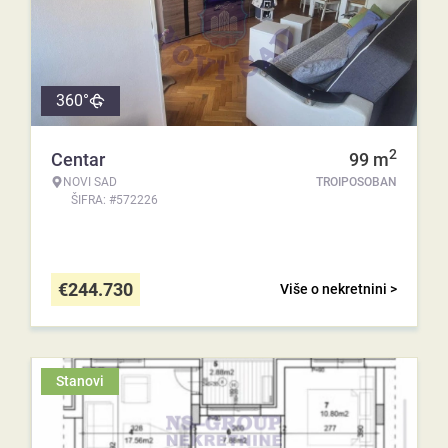
360°
2
Centar
99
m
NOVI SAD
TROIPOSOBAN
ŠIFRA: #572226
€
244.730
Više o nekretnini >
Stanovi