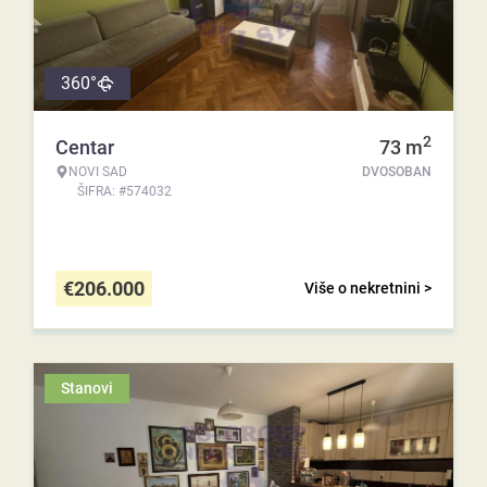
360°
2
Centar
73
m
NOVI SAD
DVOSOBAN
ŠIFRA: #574032
€
206.000
Više o nekretnini >
Stanovi