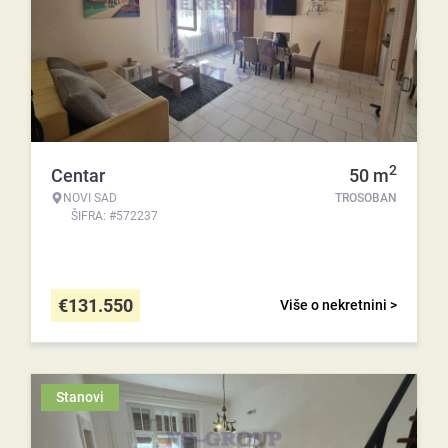
2
Centar
50
m
NOVI SAD
TROSOBAN
ŠIFRA: #572237
€
131.550
Više o nekretnini >
Stanovi