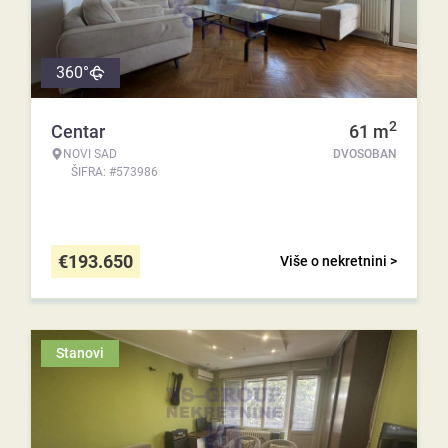
360°
2
Centar
61
m
NOVI SAD
DVOSOBAN
ŠIFRA: #573986
€
193.650
Više o nekretnini >
Stanovi