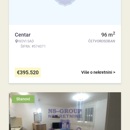
2
Centar
96
m
NOVI SAD
ČETVOROSOBAN
ŠIFRA: #574071
€
395.520
Više o nekretnini >
Stanovi