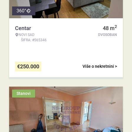
360°
2
Centar
48
m
NOVI SAD
DVOSOBAN
ŠIFRA: #565346
€
250.000
Više o nekretnini >
Stanovi