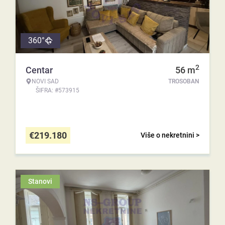
360°
2
Centar
56
m
NOVI SAD
TROSOBAN
ŠIFRA: #573915
€
219.180
Više o nekretnini >
Stanovi