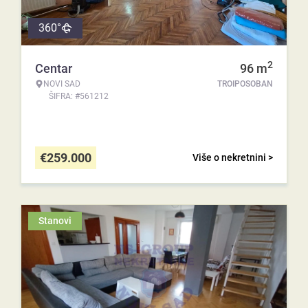
360°
2
Centar
96
m
NOVI SAD
TROIPOSOBAN
ŠIFRA: #561212
€
259.000
Više o nekretnini >
Stanovi