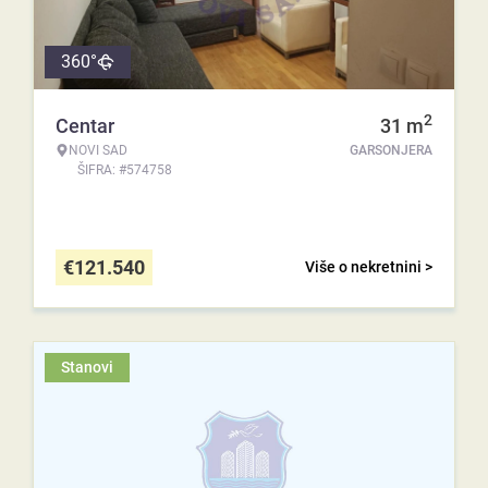
360°
2
Centar
31
m
NOVI SAD
GARSONJERA
ŠIFRA: #574758
€
121.540
Više o nekretnini >
Stanovi