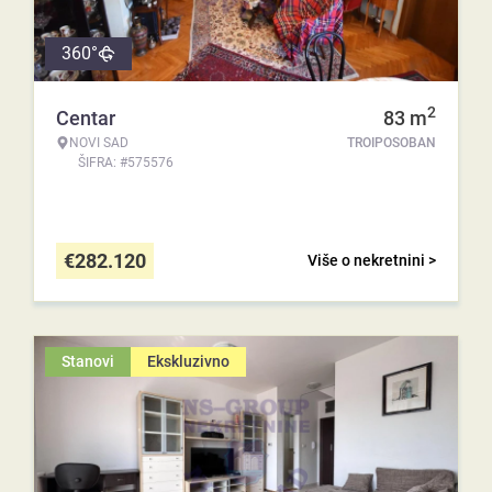
360°
2
Centar
83
m
NOVI SAD
TROIPOSOBAN
ŠIFRA: #575576
€
282.120
Više o nekretnini >
Stanovi
Ekskluzivno