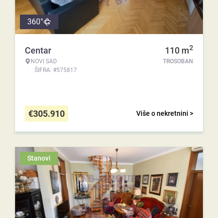
360°
2
Centar
110
m
NOVI SAD
TROSOBAN
ŠIFRA: #575817
€
305.910
Više o nekretnini >
Stanovi