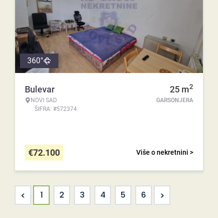
360°
2
Bulevar
25
m
NOVI SAD
GARSONJERA
ŠIFRA: #572374
€
72.100
Više o nekretnini >
<
>
1
2
3
4
5
6