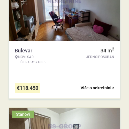
2
Bulevar
34
m
NOVI SAD
JEDNOIPOSOBAN
ŠIFRA: #571835
€
118.450
Više o nekretnini >
Stanovi