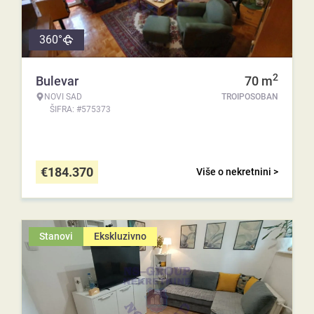
360°
2
Bulevar
70
m
NOVI SAD
TROIPOSOBAN
ŠIFRA: #575373
€
184.370
Više o nekretnini >
Stanovi
Ekskluzivno