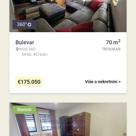
360°
2
Bulevar
70
m
NOVI SAD
TROSOBAN
ŠIFRA: #574301
€
175.050
Više o nekretnini >
Stanovi