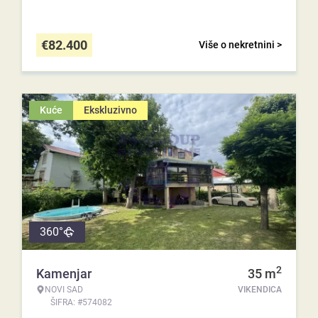
€
82.400
Više o nekretnini >
Kuće
Ekskluzivno
360°
2
Kamenjar
35
m
NOVI SAD
VIKENDICA
ŠIFRA: #574082