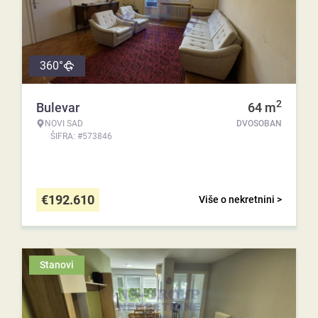
360°
2
Bulevar
64
m
NOVI SAD
DVOSOBAN
ŠIFRA: #573846
€
192.610
Više o nekretnini >
Stanovi