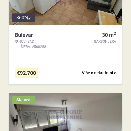
360°
2
Bulevar
30
m
NOVI SAD
GARSONJERA
ŠIFRA: #560258
€
92.700
Više o nekretnini >
Stanovi