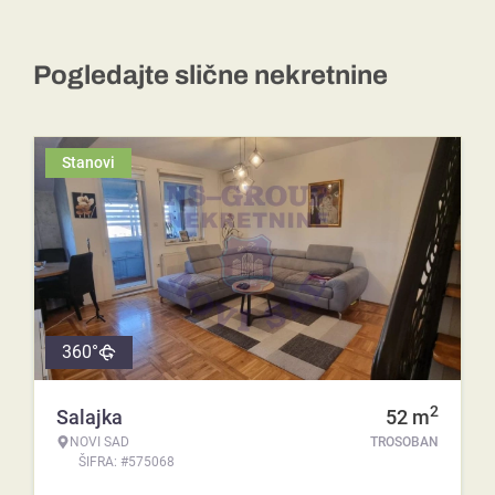
Pogledajte slične nekretnine
Stanovi
360°
2
Salajka
52
m
NOVI SAD
TROSOBAN
ŠIFRA: #575068