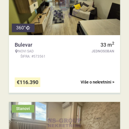
360°
2
Bulevar
33
m
NOVI SAD
JEDNOSOBAN
ŠIFRA: #573561
€
116.390
Više o nekretnini >
Stanovi