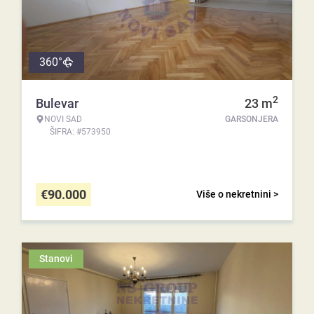
360°
2
Bulevar
23
m
NOVI SAD
GARSONJERA
ŠIFRA: #573950
€
90.000
Više o nekretnini >
Stanovi