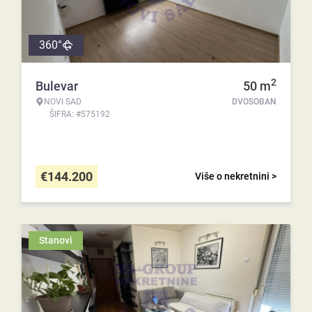
360°
2
Bulevar
50
m
NOVI SAD
DVOSOBAN
ŠIFRA: #575192
€
144.200
Više o nekretnini >
Stanovi