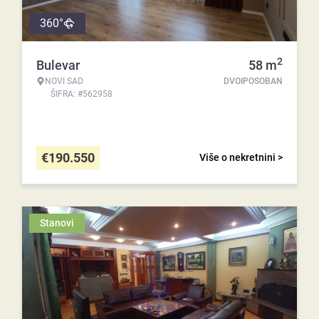
360°
2
Bulevar
58
m
NOVI SAD
DVOIPOSOBAN
ŠIFRA: #562958
€
190.550
Više o nekretnini >
Stanovi