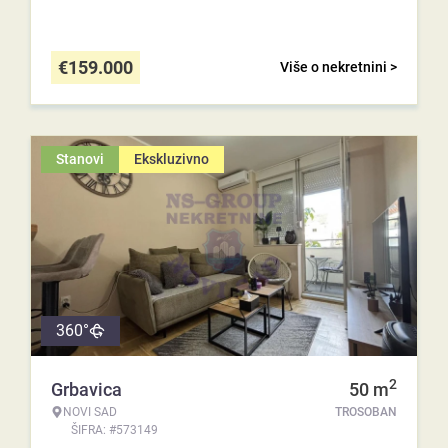
€
159.000
Više o nekretnini >
Stanovi
Ekskluzivno
360°
2
Grbavica
50
m
NOVI SAD
TROSOBAN
ŠIFRA: #573149