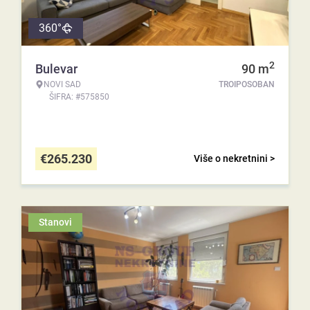
360°
2
Bulevar
90
m
NOVI SAD
TROIPOSOBAN
ŠIFRA: #575850
€
265.230
Više o nekretnini >
Stanovi