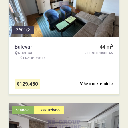
360°
2
Bulevar
44
m
NOVI SAD
JEDNOIPOSOBAN
ŠIFRA: #573017
€
129.430
Više o nekretnini >
Stanovi
Ekskluzivno