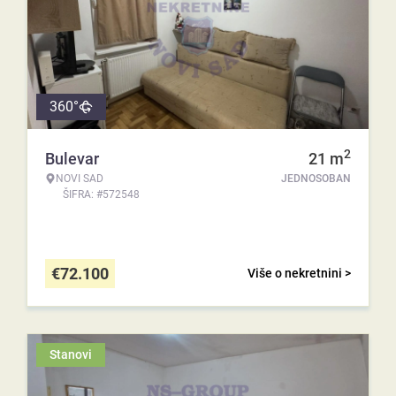
360°
2
Bulevar
21
m
NOVI SAD
JEDNOSOBAN
ŠIFRA: #572548
€
72.100
Više o nekretnini >
Stanovi