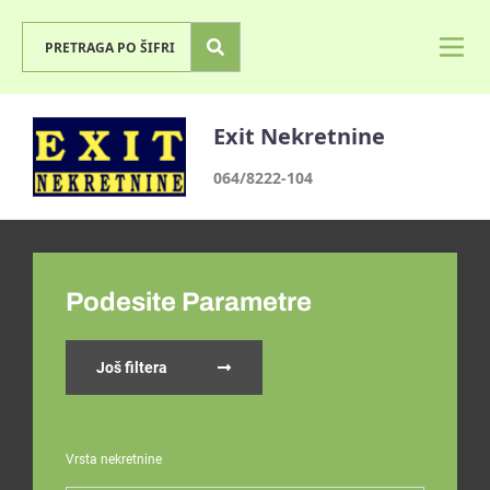
Exit Nekretnine
064/8222-104
Podesite Parametre
Još filtera
Vrsta nekretnine