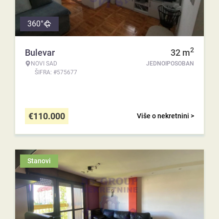
360°
2
Bulevar
32
m
NOVI SAD
JEDNOIPOSOBAN
ŠIFRA: #575677
€
110.000
Više o nekretnini >
Stanovi