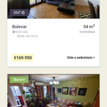
360°
2
Bulevar
54
m
NOVI SAD
DVOSOBAN
ŠIFRA: #575419
€
169.950
Više o nekretnini >
Stanovi