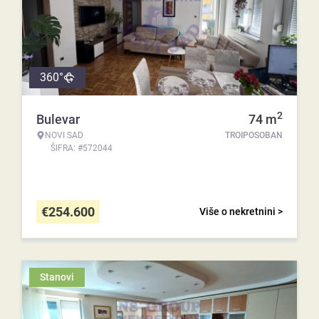
360°
2
Bulevar
74
m
NOVI SAD
TROIPOSOBAN
ŠIFRA: #572044
€
254.600
Više o nekretnini >
Stanovi