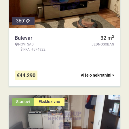
360°
2
Bulevar
32
m
NOVI SAD
JEDNOSOBAN
ŠIFRA: #574922
€
44.290
Više o nekretnini >
Stanovi
Ekskluzivno