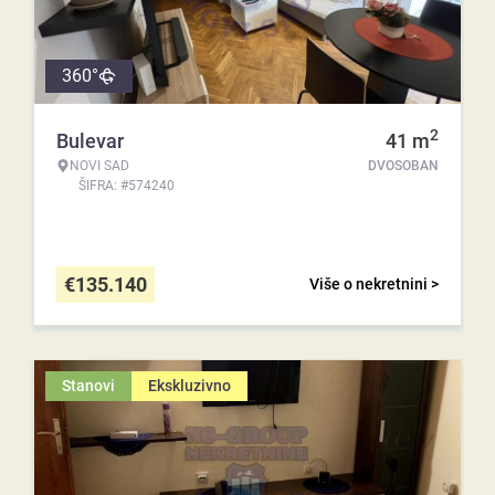
360°
2
Bulevar
41
m
NOVI SAD
DVOSOBAN
ŠIFRA: #574240
€
135.140
Više o nekretnini >
Stanovi
Ekskluzivno