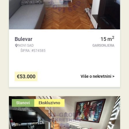
2
Bulevar
15
m
NOVI SAD
GARSONJERA
ŠIFRA: #574585
€
53.000
Više o nekretnini >
Stanovi
Ekskluzivno