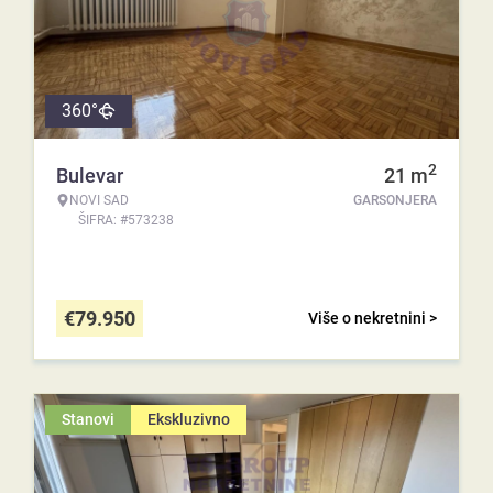
360°
2
Bulevar
21
m
NOVI SAD
GARSONJERA
ŠIFRA: #573238
€
79.950
Više o nekretnini >
Stanovi
Ekskluzivno