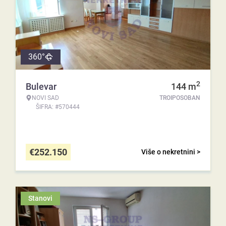
360°
2
Bulevar
144
m
NOVI SAD
TROIPOSOBAN
ŠIFRA: #570444
€
252.150
Više o nekretnini >
Stanovi