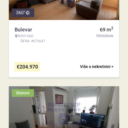
360°
2
Bulevar
69
m
NOVI SAD
TROSOBAN
ŠIFRA: #575647
€
204.970
Više o nekretnini >
Stanovi