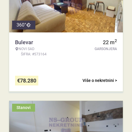
360°
2
Bulevar
22
m
NOVI SAD
GARSONJERA
ŠIFRA: #573164
€
78.280
Više o nekretnini >
Stanovi