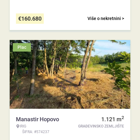
€
160.680
Više o nekretnini >
Plac
2
Manastir Hopovo
1.121
m
IRIG
GRAĐEVINSKO ZEMLJIŠTE
ŠIFRA: #574237