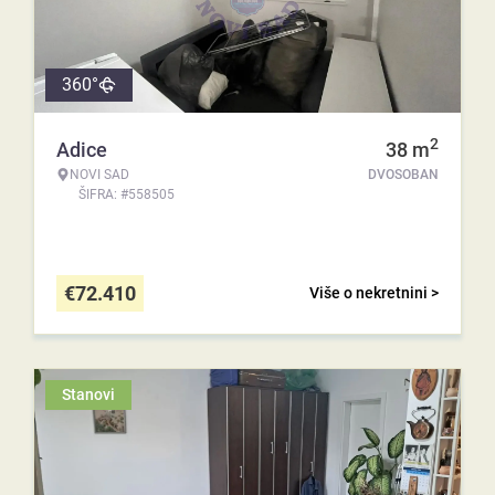
360°
2
Adice
38
m
NOVI SAD
DVOSOBAN
ŠIFRA: #558505
€
72.410
Više o nekretnini >
Stanovi