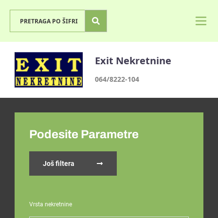
Exit Nekretnine
064/8222-104
Podesite Parametre
Još filtera
Vrsta nekretnine