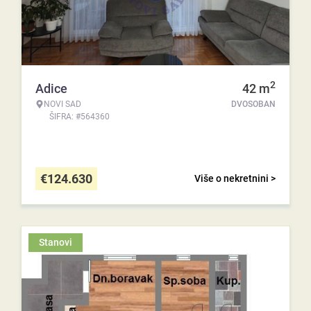
2
Adice
42
m
NOVI SAD
DVOSOBAN
ŠIFRA: #564360
€
124.630
Više o nekretnini >
Stanovi