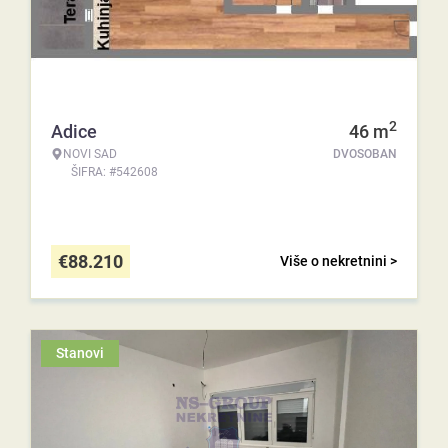
2
Adice
46
m
NOVI SAD
DVOSOBAN
ŠIFRA: #542608
€
88.210
Više o nekretnini >
Stanovi