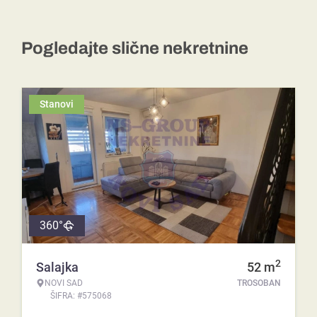
Pogledajte slične nekretnine
Stanovi
360°
2
Salajka
52
m
NOVI SAD
TROSOBAN
ŠIFRA: #575068