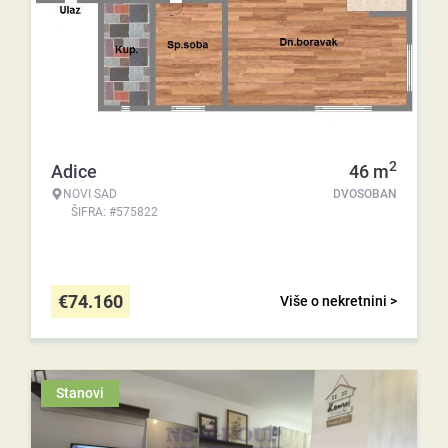
2
Adice
46
m
NOVI SAD
DVOSOBAN
ŠIFRA: #575822
€
74.160
Više o nekretnini >
Stanovi