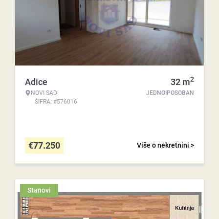
2
Adice
32
m
NOVI SAD
JEDNOIPOSOBAN
ŠIFRA: #576016
€
77.250
Više o nekretnini >
Stanovi