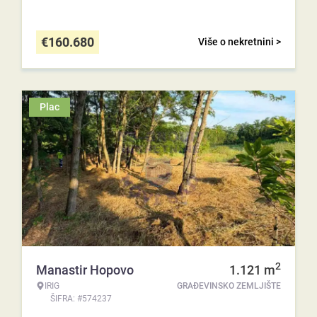
€
160.680
Više o nekretnini >
Plac
2
Manastir Hopovo
1.121
m
IRIG
GRAĐEVINSKO ZEMLJIŠTE
ŠIFRA: #574237