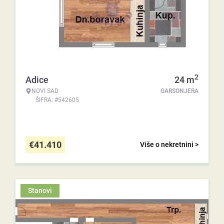
2
Adice
24
m
NOVI SAD
GARSONJERA
ŠIFRA: #542605
€
41.410
Više o nekretnini >
Stanovi