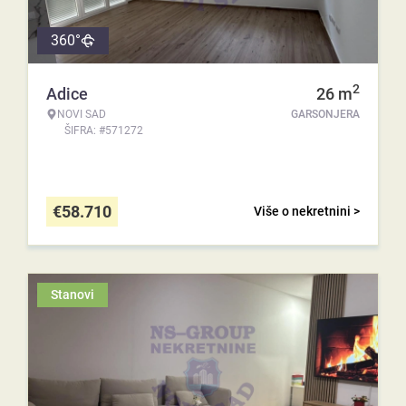
360°
2
Adice
26
m
NOVI SAD
GARSONJERA
ŠIFRA: #571272
€
58.710
Više o nekretnini >
Stanovi