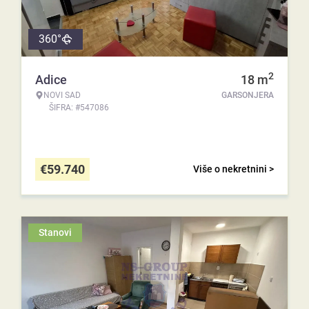
360°
2
Adice
18
m
NOVI SAD
GARSONJERA
ŠIFRA: #547086
€
59.740
Više o nekretnini >
Stanovi