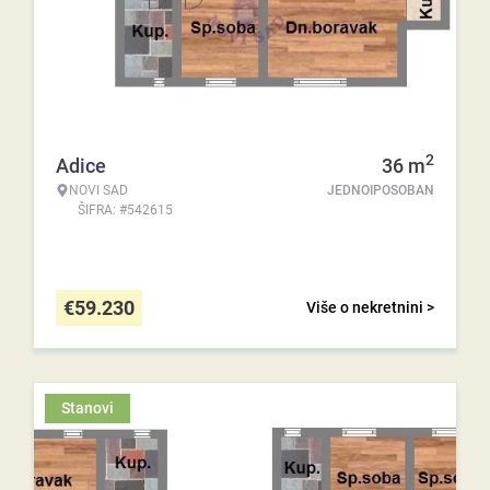
2
Adice
36
m
NOVI SAD
JEDNOIPOSOBAN
ŠIFRA: #542615
€
59.230
Više o nekretnini >
Stanovi