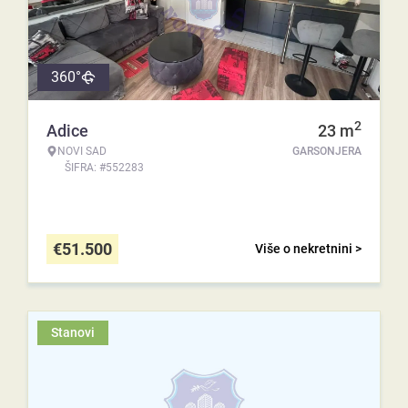
360°
2
Adice
23
m
NOVI SAD
GARSONJERA
ŠIFRA: #552283
€
51.500
Više o nekretnini >
Stanovi