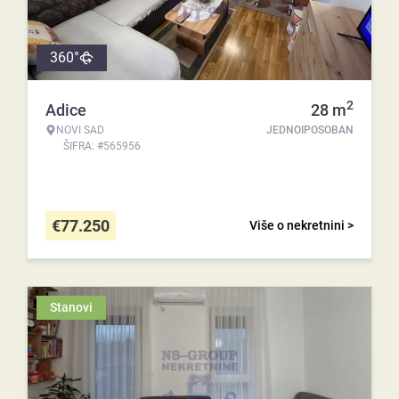
360°
2
Adice
28
m
NOVI SAD
JEDNOIPOSOBAN
ŠIFRA: #565956
€
77.250
Više o nekretnini >
Stanovi