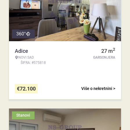
360°
2
Adice
27
m
NOVI SAD
GARSONJERA
ŠIFRA: #575818
€
72.100
Više o nekretnini >
Stanovi