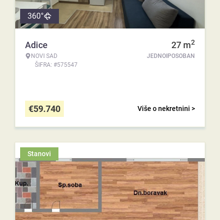
360°
2
Adice
27
m
NOVI SAD
JEDNOIPOSOBAN
ŠIFRA: #575547
€
59.740
Više o nekretnini >
Stanovi