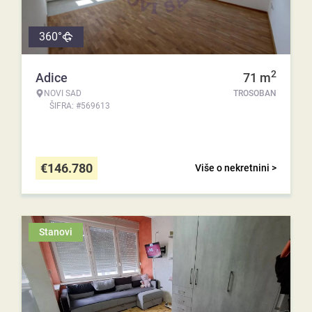
360°
2
Adice
71
m
NOVI SAD
TROSOBAN
ŠIFRA: #569613
€
146.780
Više o nekretnini >
Stanovi