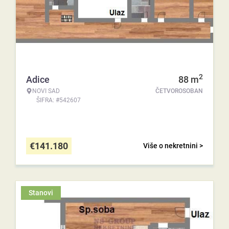
2
Adice
88
m
NOVI SAD
ČETVOROSOBAN
ŠIFRA: #542607
€
141.180
Više o nekretnini >
Stanovi