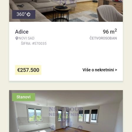
360°
2
Adice
96
m
NOVI SAD
ČETVOROSOBAN
ŠIFRA: #570035
€
257.500
Više o nekretnini >
Stanovi