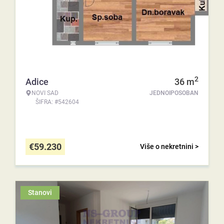
2
Adice
36
m
NOVI SAD
JEDNOIPOSOBAN
ŠIFRA: #542604
€
59.230
Više o nekretnini >
Stanovi