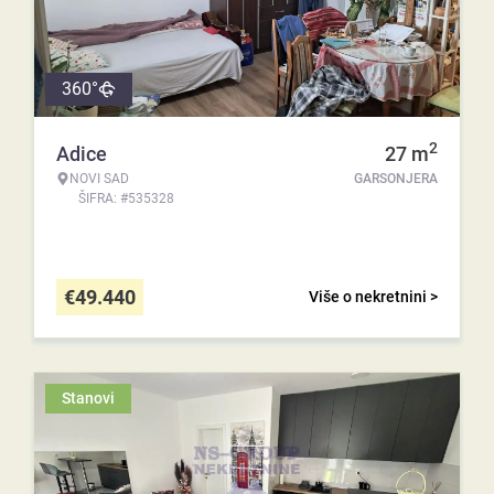
360°
2
Adice
27
m
NOVI SAD
GARSONJERA
ŠIFRA: #535328
€
49.440
Više o nekretnini >
Stanovi