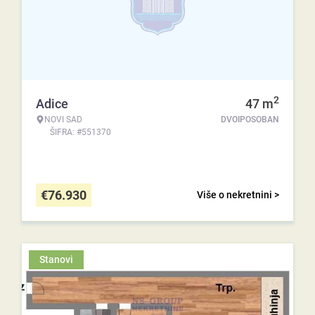
2
Adice
47
m
NOVI SAD
DVOIPOSOBAN
ŠIFRA: #551370
€
76.930
Više o nekretnini >
Stanovi