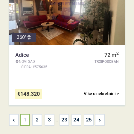
360°
2
Adice
72
m
NOVI SAD
TROIPOSOBAN
ŠIFRA: #575635
€
148.320
Više o nekretnini >
<
>
1
2
3
...
23
24
25