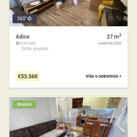
360°
2
Adice
27
m
NOVI SAD
GARSONJERA
ŠIFRA: #566360
€
53.560
Više o nekretnini >
Stanovi