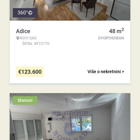
360°
2
Adice
48
m
NOVI SAD
DVOIPOSOBAN
ŠIFRA: #573770
€
123.600
Više o nekretnini >
Stanovi