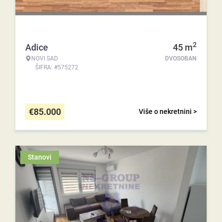
2
Adice
45
m
NOVI SAD
DVOSOBAN
ŠIFRA: #575272
€
85.000
Više o nekretnini >
Stanovi