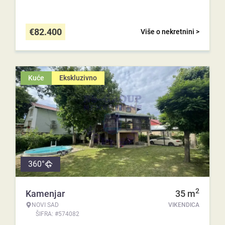
€
82.400
Više o nekretnini >
Kuće
Ekskluzivno
360°
2
Kamenjar
35
m
NOVI SAD
VIKENDICA
ŠIFRA: #574082