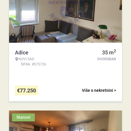
2
Adice
35
m
NOVI SAD
DVOSOBAN
ŠIFRA: #575726
€
77.250
Više o nekretnini >
Stanovi