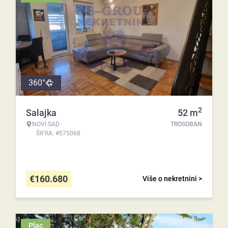
360°
2
Salajka
52
m
NOVI SAD
TROSOBAN
ŠIFRA: #575068
€
160.680
Više o nekretnini >
Plac