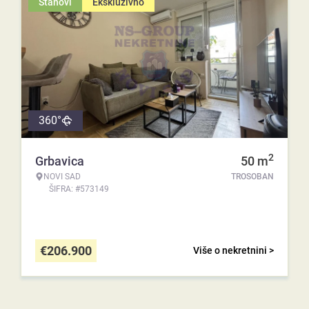
Stanovi
Ekskluzivno
360°
2
Grbavica
50
m
NOVI SAD
TROSOBAN
ŠIFRA: #573149
€
206.900
Više o nekretnini >