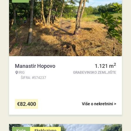
2
Manastir Hopovo
1.121
m
IRIG
GRAĐEVINSKO ZEMLJIŠTE
ŠIFRA: #574237
€
82.400
Više o nekretnini >
Kuće
Ekskluzivno