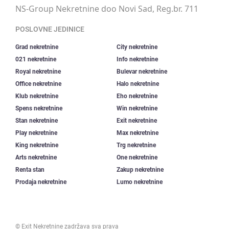
NS-Group Nekretnine doo Novi Sad, Reg.br. 711
POSLOVNE JEDINICE
Grad nekretnine
City nekretnine
021 nekretnine
Info nekretnine
Royal nekretnine
Bulevar nekretnine
Office nekretnine
Halo nekretnine
Klub nekretnine
Eho nekretnine
Spens nekretnine
Win nekretnine
Stan nekretnine
Exit nekretnine
Play nekretnine
Max nekretnine
King nekretnine
Trg nekretnine
Arts nekretnine
One nekretnine
Renta stan
Zakup nekretnine
Prodaja nekretnine
Lumo nekretnine
©
Exit Nekretnine
zadržava sva prava