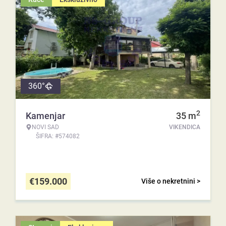
360°
2
Kamenjar
35
m
NOVI SAD
VIKENDICA
ŠIFRA: #574082
€
159.000
Više o nekretnini >