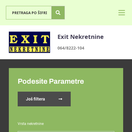
Exit Nekretnine
064/8222-104
Podesite Parametre
Još filtera
Vrsta nekretnine