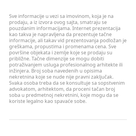
Sve informacije u vezi sa imovinom, koja je na
prodaju, a iz izvora ovog sajta, smatraju se
pouzdanim informacijama. Internet prezentacija
kao takva je napravljena da prezentuje tačne
informacije, ali takav vid prezentovanja podložan je
greškama, propustima i promenama cena. Sve
površine objekata i zemlje koje se prodaju su
približne. Tačne dimenzije se mogu dobiti
potraživanjem usluga profesionalnog arhitekte ili
inžinjera. Broj soba navedenih u opisima
nekretnina koje se nude nije pravni zaključak.
Svaka osoba treba da se konsultuje sa sopstvenim
advokatom, arhitektom, da proceni tačan broj
soba u predmetnoj nekretnini, koje mogu da se
koriste legalno kao spavaće sobe.