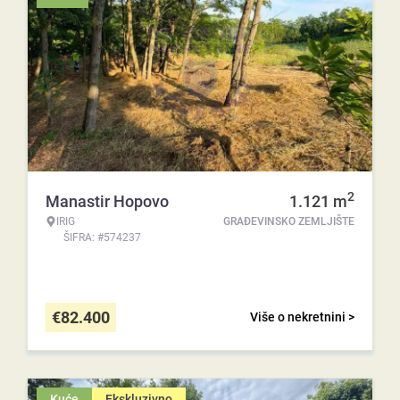
2
Manastir Hopovo
1.121
m
IRIG
GRAĐEVINSKO ZEMLJIŠTE
ŠIFRA: #574237
€
82.400
Više o nekretnini >
Kuće
Ekskluzivno