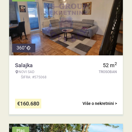
360°
2
Salajka
52
m
NOVI SAD
TROSOBAN
ŠIFRA: #575068
€
160.680
Više o nekretnini >
Plac