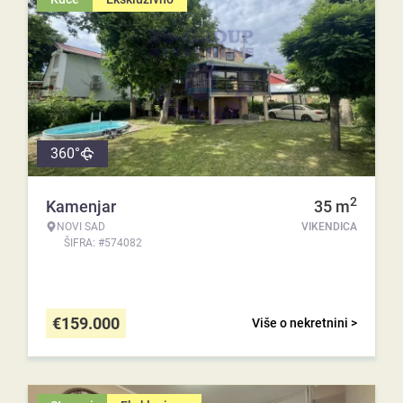
360°
2
Kamenjar
35
m
NOVI SAD
VIKENDICA
ŠIFRA: #574082
€
159.000
Više o nekretnini >