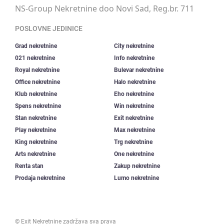
NS-Group Nekretnine doo Novi Sad, Reg.br. 711
POSLOVNE JEDINICE
Grad nekretnine
City nekretnine
021 nekretnine
Info nekretnine
Royal nekretnine
Bulevar nekretnine
Office nekretnine
Halo nekretnine
Klub nekretnine
Eho nekretnine
Spens nekretnine
Win nekretnine
Stan nekretnine
Exit nekretnine
Play nekretnine
Max nekretnine
King nekretnine
Trg nekretnine
Arts nekretnine
One nekretnine
Renta stan
Zakup nekretnine
Prodaja nekretnine
Lumo nekretnine
©
Exit Nekretnine
zadržava sva prava