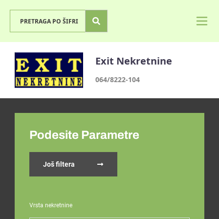
Exit Nekretnine
064/8222-104
Podesite Parametre
Još filtera
Vrsta nekretnine