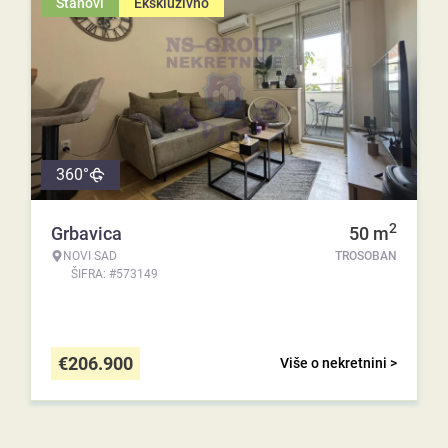
Stanovi
Ekskluzivno
360°
2
Grbavica
50
m
NOVI SAD
TROSOBAN
ŠIFRA: #573149
€
206.900
Više o nekretnini >