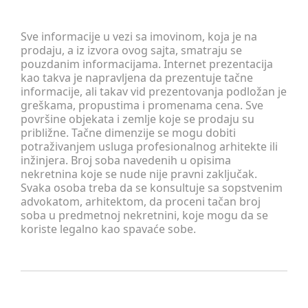
Sve informacije u vezi sa imovinom, koja je na
prodaju, a iz izvora ovog sajta, smatraju se
pouzdanim informacijama. Internet prezentacija
kao takva je napravljena da prezentuje tačne
informacije, ali takav vid prezentovanja podložan je
greškama, propustima i promenama cena. Sve
površine objekata i zemlje koje se prodaju su
približne. Tačne dimenzije se mogu dobiti
potraživanjem usluga profesionalnog arhitekte ili
inžinjera. Broj soba navedenih u opisima
nekretnina koje se nude nije pravni zaključak.
Svaka osoba treba da se konsultuje sa sopstvenim
advokatom, arhitektom, da proceni tačan broj
soba u predmetnoj nekretnini, koje mogu da se
koriste legalno kao spavaće sobe.