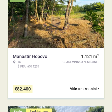
2
Manastir Hopovo
1.121
m
IRIG
GRAĐEVINSKO ZEMLJIŠTE
ŠIFRA: #574237
€
82.400
Više o nekretnini >
Kuće
Ekskluzivno