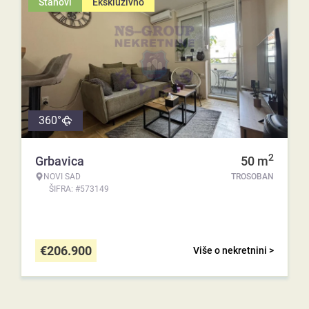
Stanovi
Ekskluzivno
360°
2
Grbavica
50
m
NOVI SAD
TROSOBAN
ŠIFRA: #573149
€
206.900
Više o nekretnini >