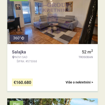
360°
2
Salajka
52
m
NOVI SAD
TROSOBAN
ŠIFRA: #575068
€
160.680
Više o nekretnini >
Plac