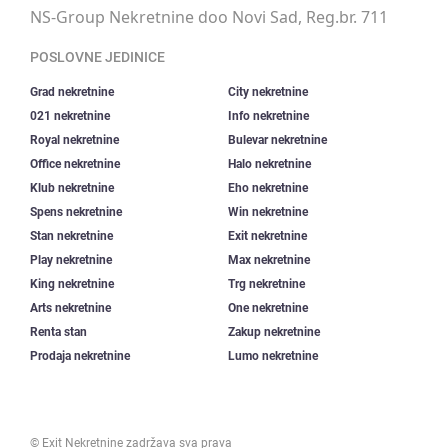
NS-Group Nekretnine doo Novi Sad, Reg.br. 711
POSLOVNE JEDINICE
Grad nekretnine
City nekretnine
021 nekretnine
Info nekretnine
Royal nekretnine
Bulevar nekretnine
Office nekretnine
Halo nekretnine
Klub nekretnine
Eho nekretnine
Spens nekretnine
Win nekretnine
Stan nekretnine
Exit nekretnine
Play nekretnine
Max nekretnine
King nekretnine
Trg nekretnine
Arts nekretnine
One nekretnine
Renta stan
Zakup nekretnine
Prodaja nekretnine
Lumo nekretnine
©
Exit Nekretnine
zadržava sva prava