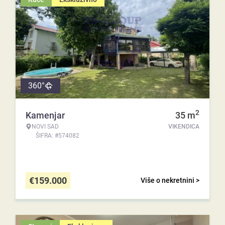
360°
2
Kamenjar
35
m
NOVI SAD
VIKENDICA
ŠIFRA: #574082
€
159.000
Više o nekretnini >