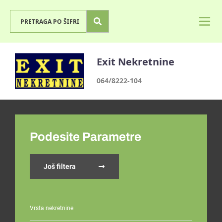
Exit Nekretnine
064/8222-104
Podesite Parametre
Još filtera
Vrsta nekretnine