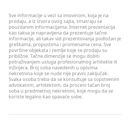
Sve informacije u vezi sa imovinom, koja je na
prodaju, a iz izvora ovog sajta, smatraju se
pouzdanim informacijama. Internet prezentacija
kao takva je napravljena da prezentuje tačne
informacije, ali takav vid prezentovanja podložan je
greškama, propustima i promenama cena. Sve
površine objekata i zemlje koje se prodaju su
približne. Tačne dimenzije se mogu dobiti
potraživanjem usluga profesionalnog arhitekte ili
inžinjera. Broj soba navedenih u opisima
nekretnina koje se nude nije pravni zaključak.
Svaka osoba treba da se konsultuje sa sopstvenim
advokatom, arhitektom, da proceni tačan broj
soba u predmetnoj nekretnini, koje mogu da se
koriste legalno kao spavaće sobe.