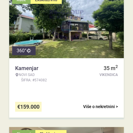
360°
2
Kamenjar
35
m
NOVI SAD
VIKENDICA
ŠIFRA: #574082
€
159.000
Više o nekretnini >