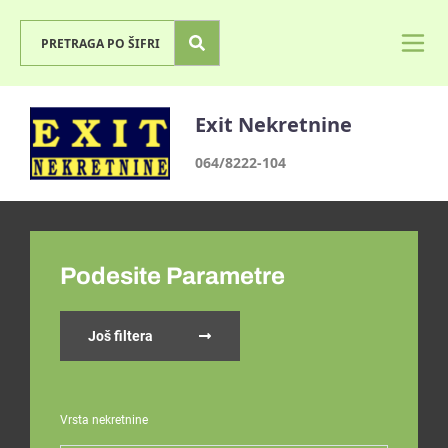
Exit Nekretnine
064/8222-104
Podesite Parametre
Još filtera
Vrsta nekretnine