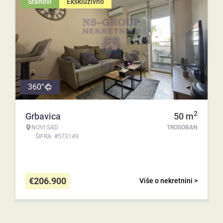
Stanovi
Ekskluzivno
360°
2
Grbavica
50
m
NOVI SAD
TROSOBAN
ŠIFRA: #573149
€
206.900
Više o nekretnini >