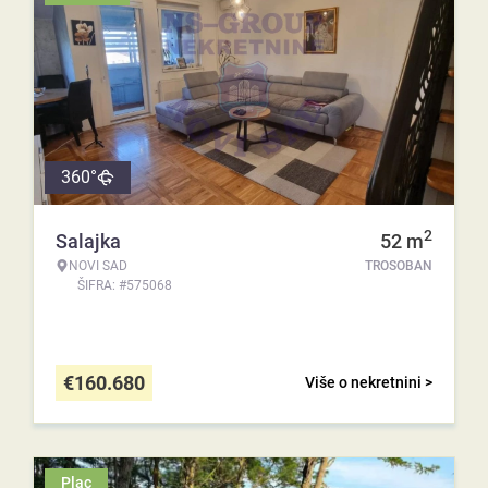
360°
2
Salajka
52
m
NOVI SAD
TROSOBAN
ŠIFRA: #575068
€
160.680
Više o nekretnini >
Plac