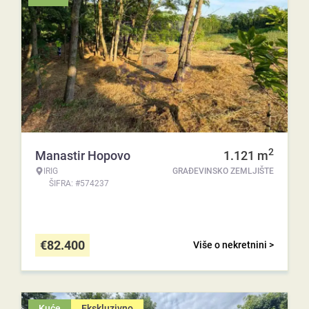
2
Manastir Hopovo
1.121
m
IRIG
GRAĐEVINSKO ZEMLJIŠTE
ŠIFRA: #574237
€
82.400
Više o nekretnini >
Kuće
Ekskluzivno