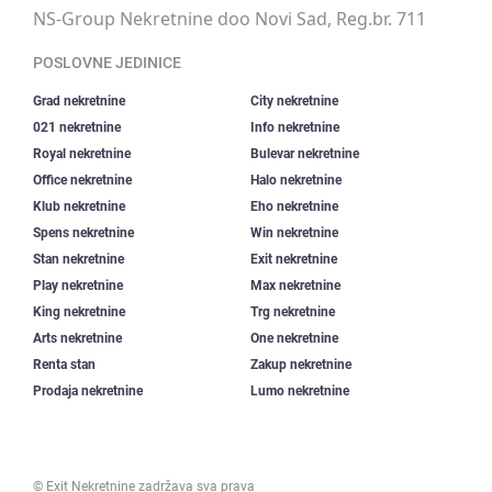
NS-Group Nekretnine doo Novi Sad, Reg.br. 711
POSLOVNE JEDINICE
Grad nekretnine
City nekretnine
021 nekretnine
Info nekretnine
Royal nekretnine
Bulevar nekretnine
Office nekretnine
Halo nekretnine
Klub nekretnine
Eho nekretnine
Spens nekretnine
Win nekretnine
Stan nekretnine
Exit nekretnine
Play nekretnine
Max nekretnine
King nekretnine
Trg nekretnine
Arts nekretnine
One nekretnine
Renta stan
Zakup nekretnine
Prodaja nekretnine
Lumo nekretnine
©
Exit Nekretnine
zadržava sva prava