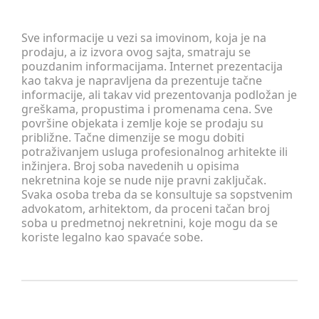
Sve informacije u vezi sa imovinom, koja je na
prodaju, a iz izvora ovog sajta, smatraju se
pouzdanim informacijama. Internet prezentacija
kao takva je napravljena da prezentuje tačne
informacije, ali takav vid prezentovanja podložan je
greškama, propustima i promenama cena. Sve
površine objekata i zemlje koje se prodaju su
približne. Tačne dimenzije se mogu dobiti
potraživanjem usluga profesionalnog arhitekte ili
inžinjera. Broj soba navedenih u opisima
nekretnina koje se nude nije pravni zaključak.
Svaka osoba treba da se konsultuje sa sopstvenim
advokatom, arhitektom, da proceni tačan broj
soba u predmetnoj nekretnini, koje mogu da se
koriste legalno kao spavaće sobe.