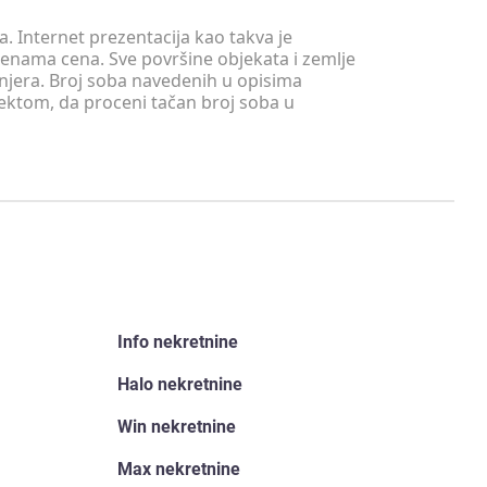
. Internet prezentacija kao takva je
menama cena. Sve površine objekata i zemlje
injera. Broj soba navedenih u opisima
tektom, da proceni tačan broj soba u
Info nekretnine
Halo nekretnine
Win nekretnine
Max nekretnine