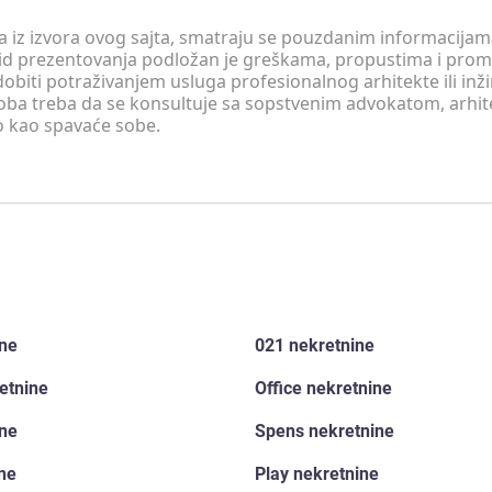
 a iz izvora ovog sajta, smatraju se pouzdanim informacijama
v vid prezentovanja podložan je greškama, propustima i pro
obiti potraživanjem usluga profesionalnog arhitekte ili inž
soba treba da se konsultuje sa sopstvenim advokatom, arhi
o kao spavaće sobe.
ine
021 nekretnine
etnine
Office nekretnine
ine
Spens nekretnine
ine
Play nekretnine