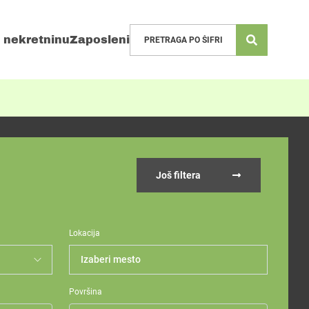
 nekretninu
Zaposleni
Još filtera
Lokacija
Izaberi mesto
Površina