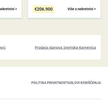
€
206.900
nekretnini >
Više o nekretnini >
ovci
Prodaja stanova Sremska Kamenica
POLITIKA PRIVATNOSTI
USLOVI KORIŠĆENJA