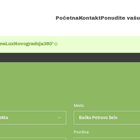
Početna
Kontakt
Ponudite vašu
ene
Lux
Novogradnja
360°
Mesto
Površina