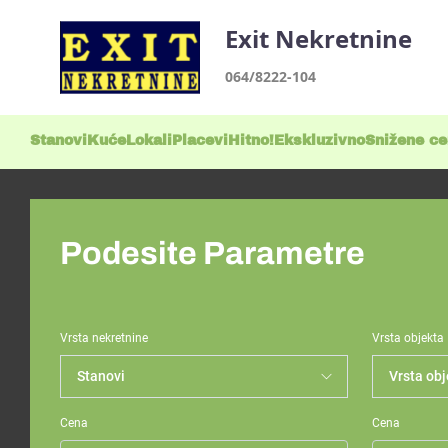
Exit Nekretnine
064/8222-104
Stanovi
Kuće
Lokali
Placevi
Hitno!
Ekskluzivno
Snižene c
Podesite Parametre
Vrsta nekretnine
Vrsta objekta
Cena
Cena