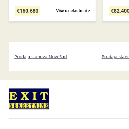
€
160.680
€
82.40
Više o nekretnini >
Prodaja stanova Novi Sad
Prodaja stan