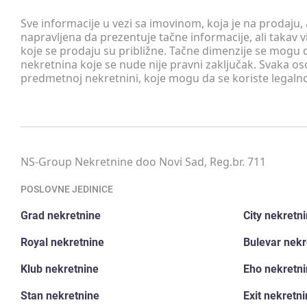
Sve informacije u vezi sa imovinom, koja je na prodaju,
napravljena da prezentuje tačne informacije, ali taka
koje se prodaju su približne. Tačne dimenzije se mogu d
nekretnina koje se nude nije pravni zaključak. Svaka o
predmetnoj nekretnini, koje mogu da se koriste legaln
NS-Group Nekretnine doo Novi Sad, Reg.br. 711
POSLOVNE JEDINICE
Grad nekretnine
City nekretn
Royal nekretnine
Bulevar nekr
Klub nekretnine
Eho nekretn
Stan nekretnine
Exit nekretn