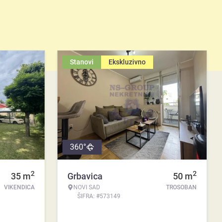
Stanovi
Ekskluzivno
360°
2
2
35
m
Grbavica
50
m
VIKENDICA
NOVI SAD
TROSOBAN
ŠIFRA: #573149