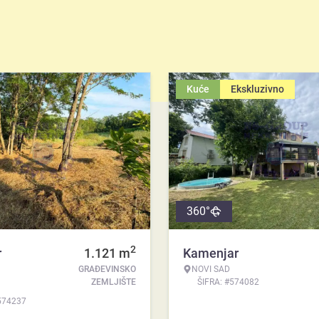
Kuće
Ekskluzivno
360°
2
r
1.121
m
Kamenjar
GRAĐEVINSKO
NOVI SAD
ZEMLJIŠTE
ŠIFRA: #574082
574237