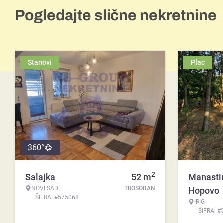
Pogledajte slične nekretnine
Stanovi
Plac
360°
2
Salajka
52
m
Manasti
NOVI SAD
TROSOBAN
Hopovo
ŠIFRA: #575068
IRIG
ŠIFRA: #