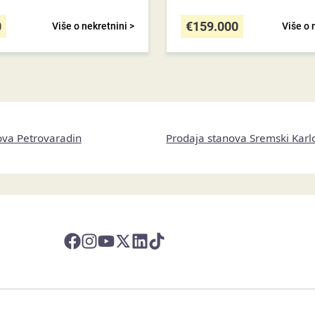
0
€
159.000
Više o nekretnini >
Više o 
ova Petrovaradin
Prodaja stanova Sremski Karl