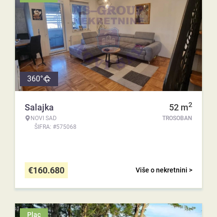
360°
2
Salajka
52
m
NOVI SAD
TROSOBAN
ŠIFRA: #575068
€
160.680
Više o nekretnini >
Plac