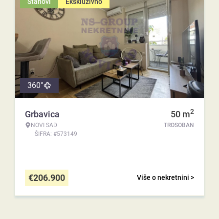
Stanovi
Ekskluzivno
360°
2
Grbavica
50
m
NOVI SAD
TROSOBAN
ŠIFRA: #573149
€
206.900
Više o nekretnini >