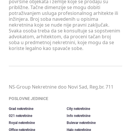
površine objekata i zemlje koje se prodaju su
približne. Tačne dimenzije se mogu dobiti
potraživanjem usluga profesionalnog arhitekte ili
inžinjera. Broj soba navedenih u opisima
nekretnina koje se nude nije pravni zaključak.
Svaka osoba treba da se konsultuje sa sopstvenim
advokatom, arhitektom, da proceni tačan broj
soba u predmetnoj nekretnini, koje mogu da se
koriste legalno kao spavaće sobe.
NS-Group Nekretnine doo Novi Sad, Reg.br. 711
POSLOVNE JEDINICE
Grad nekretnine
City nekretnine
021 nekretnine
Info nekretnine
Royal nekretnine
Bulevar nekretnine
Office nekretnine
Halo nekretnine