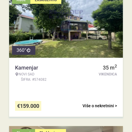
360°
2
Kamenjar
35
m
NOVI SAD
VIKENDICA
ŠIFRA: #574082
€
159.000
Više o nekretnini >