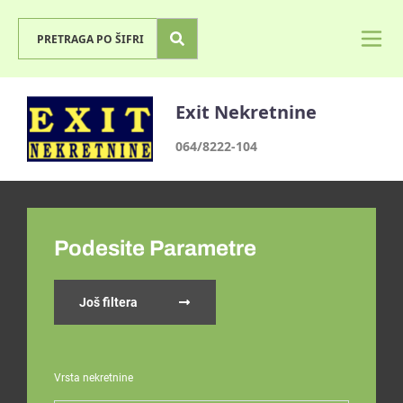
Exit Nekretnine
064/8222-104
Podesite Parametre
Još filtera
Vrsta nekretnine