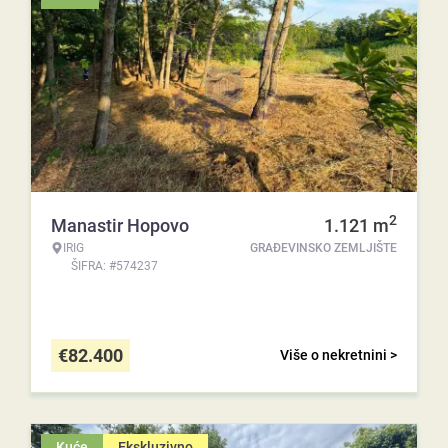
2
Manastir Hopovo
1.121
m
IRIG
GRAĐEVINSKO ZEMLJIŠTE
ŠIFRA: #574237
€
82.400
Više o nekretnini >
Kuće
Ekskluzivno