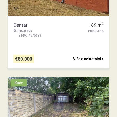
2
Centar
189
m
SRBOBRAN
PRIZEMNA
ŠIFRA: #575633
€
89.000
Više o nekretnini >
Kuće