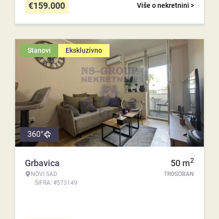
€
159.000
Više o nekretnini >
Stanovi
Ekskluzivno
360°
2
Grbavica
50
m
NOVI SAD
TROSOBAN
ŠIFRA: #573149