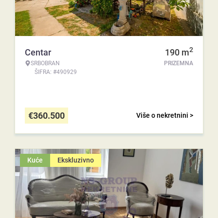
2
Centar
190
m
SRBOBRAN
PRIZEMNA
ŠIFRA: #490929
€
360.500
Više o nekretnini >
Kuće
Ekskluzivno