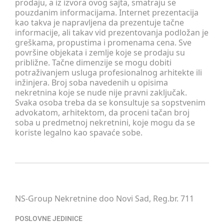
prodaju, a iz izvora ovog sajta, smatraju se
pouzdanim informacijama. Internet prezentacija
kao takva je napravljena da prezentuje tačne
informacije, ali takav vid prezentovanja podložan je
greškama, propustima i promenama cena. Sve
površine objekata i zemlje koje se prodaju su
približne. Tačne dimenzije se mogu dobiti
potraživanjem usluga profesionalnog arhitekte ili
inžinjera. Broj soba navedenih u opisima
nekretnina koje se nude nije pravni zaključak.
Svaka osoba treba da se konsultuje sa sopstvenim
advokatom, arhitektom, da proceni tačan broj
soba u predmetnoj nekretnini, koje mogu da se
koriste legalno kao spavaće sobe.
NS-Group Nekretnine doo Novi Sad, Reg.br. 711
POSLOVNE JEDINICE