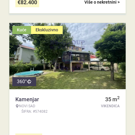
€
82.400
Više o nekretnini >
Kuće
Ekskluzivno
360°
2
Kamenjar
35
m
NOVI SAD
VIKENDICA
ŠIFRA: #574082