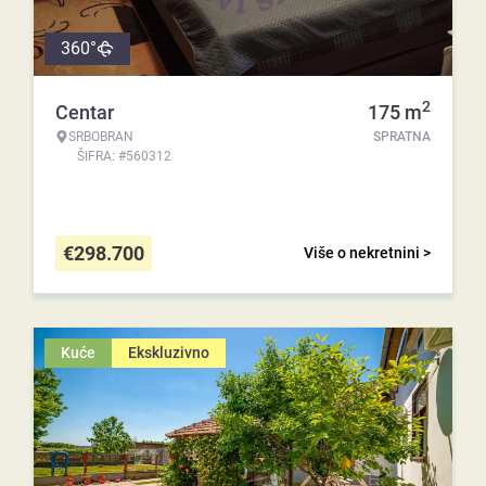
360°
2
Centar
175
m
SRBOBRAN
SPRATNA
ŠIFRA: #560312
€
298.700
Više o nekretnini >
Kuće
Ekskluzivno