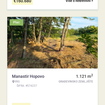
€
160.680
Više o nekretnini >
Plac
2
Manastir Hopovo
1.121
m
IRIG
GRAĐEVINSKO ZEMLJIŠTE
ŠIFRA: #574237