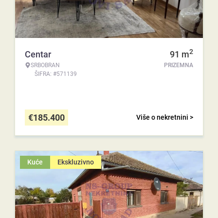
2
Centar
91
m
SRBOBRAN
PRIZEMNA
ŠIFRA: #571139
€
185.400
Više o nekretnini >
Kuće
Ekskluzivno