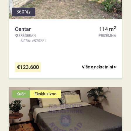
360°
2
Centar
114
m
SRBOBRAN
PRIZEMNA
ŠIFRA: #575221
€
123.600
Više o nekretnini >
Kuće
Ekskluzivno