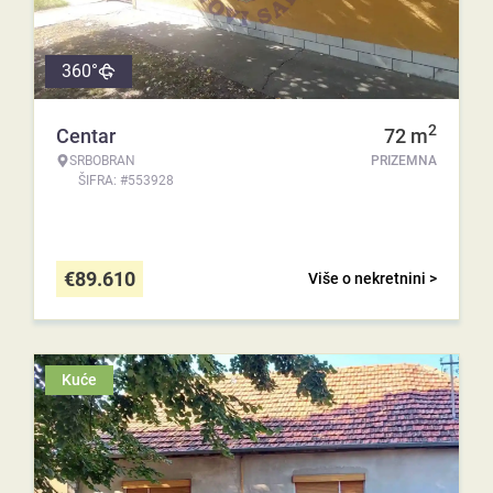
360°
2
Centar
72
m
SRBOBRAN
PRIZEMNA
ŠIFRA: #553928
€
89.610
Više o nekretnini >
Kuće