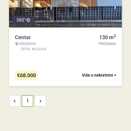
360°
2
Centar
130
m
SRBOBRAN
PRIZEMNA
ŠIFRA: #533404
€
68.000
Više o nekretnini >
<
>
1