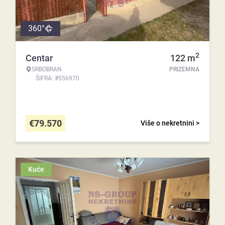
360°
2
Centar
122
m
SRBOBRAN
PRIZEMNA
ŠIFRA: #556970
€
79.570
Više o nekretnini >
Kuće