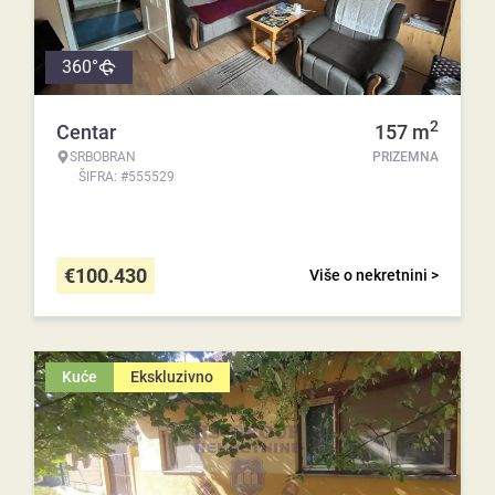
360°
2
Centar
157
m
SRBOBRAN
PRIZEMNA
ŠIFRA: #555529
€
100.430
Više o nekretnini >
Kuće
Ekskluzivno