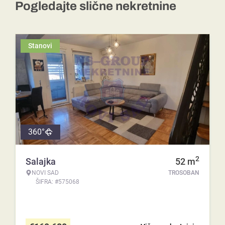
Pogledajte slične nekretnine
Stanovi
360°
2
Salajka
52
m
NOVI SAD
TROSOBAN
ŠIFRA: #575068