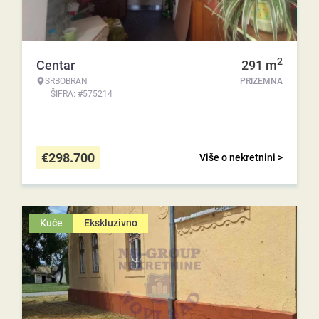
2
Centar
291
m
SRBOBRAN
PRIZEMNA
ŠIFRA: #575214
€
298.700
Više o nekretnini >
Kuće
Ekskluzivno