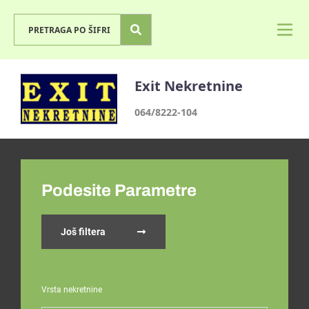
Exit Nekretnine
064/8222-104
Podesite Parametre
Još filtera
Vrsta nekretnine