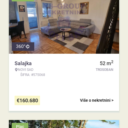
360°
2
Salajka
52
m
NOVI SAD
TROSOBAN
ŠIFRA: #575068
€
160.680
Više o nekretnini >
Plac