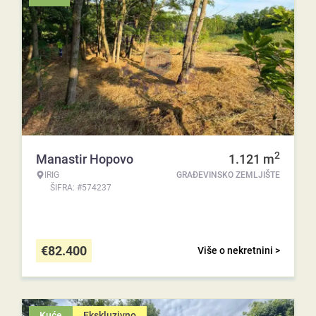
2
Manastir Hopovo
1.121
m
IRIG
GRAĐEVINSKO ZEMLJIŠTE
ŠIFRA: #574237
€
82.400
Više o nekretnini >
Kuće
Ekskluzivno