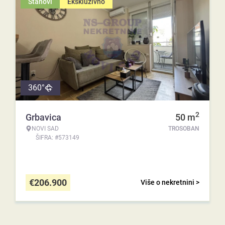
Stanovi
Ekskluzivno
360°
2
Grbavica
50
m
NOVI SAD
TROSOBAN
ŠIFRA: #573149
€
206.900
Više o nekretnini >