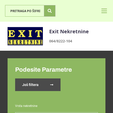
Exit Nekretnine
064/8222-104
Podesite Parametre
Još filtera
Vrsta nekretnine