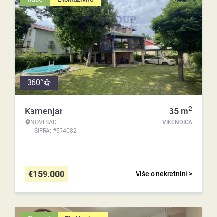
360°
2
Kamenjar
35
m
NOVI SAD
VIKENDICA
ŠIFRA: #574082
€
159.000
Više o nekretnini >