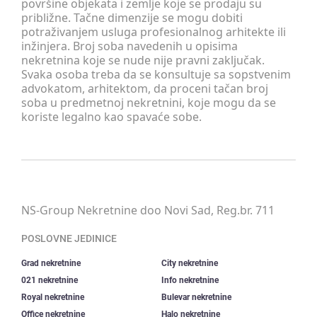
površine objekata i zemlje koje se prodaju su
približne. Tačne dimenzije se mogu dobiti
potraživanjem usluga profesionalnog arhitekte ili
inžinjera. Broj soba navedenih u opisima
nekretnina koje se nude nije pravni zaključak.
Svaka osoba treba da se konsultuje sa sopstvenim
advokatom, arhitektom, da proceni tačan broj
soba u predmetnoj nekretnini, koje mogu da se
koriste legalno kao spavaće sobe.
NS-Group Nekretnine doo Novi Sad, Reg.br. 711
POSLOVNE JEDINICE
Grad nekretnine
City nekretnine
021 nekretnine
Info nekretnine
Royal nekretnine
Bulevar nekretnine
Office nekretnine
Halo nekretnine