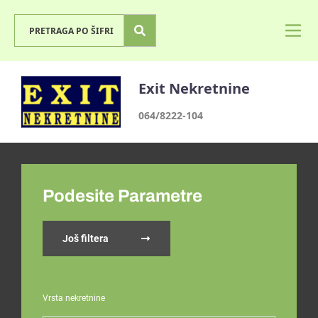
Exit Nekretnine
064/8222-104
Podesite Parametre
Još filtera
Vrsta nekretnine