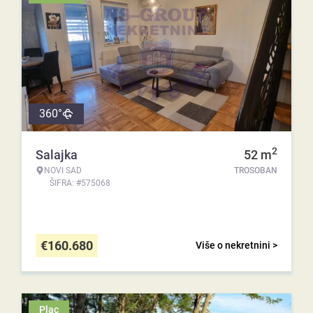
360°
2
Salajka
52
m
NOVI SAD
TROSOBAN
ŠIFRA: #575068
€
160.680
Više o nekretnini >
Plac