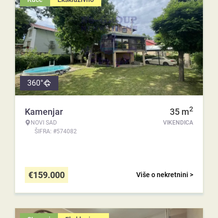
360°
2
Kamenjar
35
m
NOVI SAD
VIKENDICA
ŠIFRA: #574082
€
159.000
Više o nekretnini >