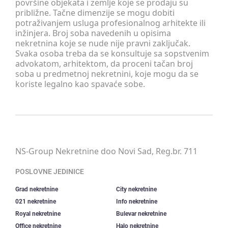
površine objekata i zemlje koje se prodaju su
približne. Tačne dimenzije se mogu dobiti
potraživanjem usluga profesionalnog arhitekte ili
inžinjera. Broj soba navedenih u opisima
nekretnina koje se nude nije pravni zaključak.
Svaka osoba treba da se konsultuje sa sopstvenim
advokatom, arhitektom, da proceni tačan broj
soba u predmetnoj nekretnini, koje mogu da se
koriste legalno kao spavaće sobe.
NS-Group Nekretnine doo Novi Sad, Reg.br. 711
POSLOVNE JEDINICE
Grad nekretnine
City nekretnine
021 nekretnine
Info nekretnine
Royal nekretnine
Bulevar nekretnine
Office nekretnine
Halo nekretnine