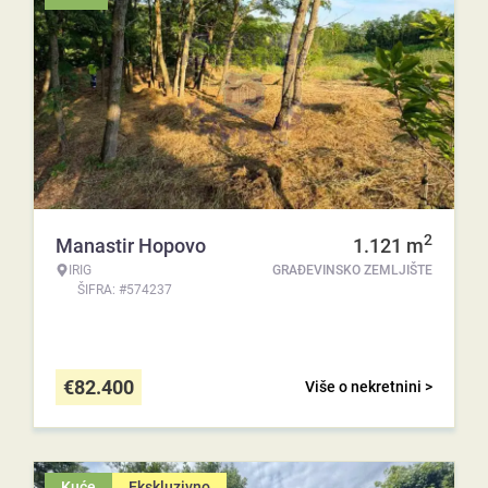
2
Manastir Hopovo
1.121
m
IRIG
GRAĐEVINSKO ZEMLJIŠTE
ŠIFRA: #574237
€
82.400
Više o nekretnini >
Kuće
Ekskluzivno