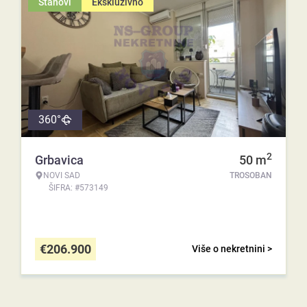
Stanovi
Ekskluzivno
360°
2
Grbavica
50
m
NOVI SAD
TROSOBAN
ŠIFRA: #573149
€
206.900
Više o nekretnini >