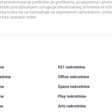
v vid prezentovanja podložan je greškama, propustima i pro
obiti potraživanjem usluga profesionalnog arhitekte ili inž
soba treba da se konsultuje sa sopstvenim advokatom, arhi
o kao spavaće sobe.
ine
021 nekretnine
etnine
Office nekretnine
ine
Spens nekretnine
ine
Play nekretnine
ne
Arts nekretnine