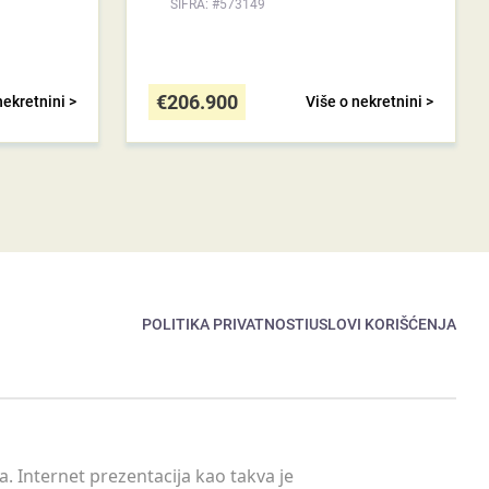
ŠIFRA: #573149
€
206.900
nekretnini >
Više o nekretnini >
POLITIKA PRIVATNOSTI
USLOVI KORIŠĆENJA
. Internet prezentacija kao takva je