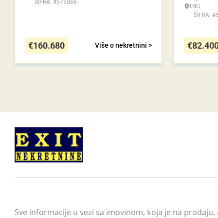
ŠIFRA: #575068
IRIG
ŠIFRA: #
€
160.680
€
82.40
Više o nekretnini >
Sve informacije u vezi sa imovinom, koja je na prodaju,