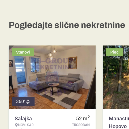
Pogledajte slične nekretnine
Stanovi
Plac
360°
2
Salajka
52
m
Manasti
NOVI SAD
TROSOBAN
Hopovo