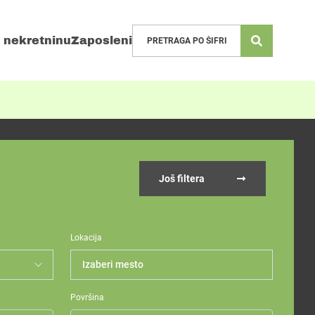
 nekretninu
Zaposleni
Još filtera
Lokacija
Izaberi mesto
Površina