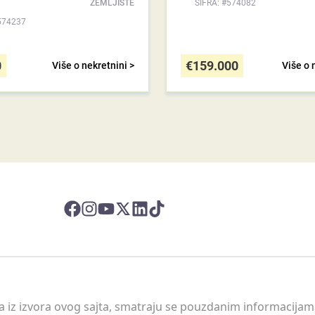
ZEMLJIŠTE
ŠIFRA: #574082
574237
0
€
159.000
Više o nekretnini >
Više o 
 a iz izvora ovog sajta, smatraju se pouzdanim informacijama