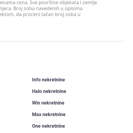
menama cena. Sve površine objekata i zemlje
injera. Broj soba navedenih u opisima
tektom, da proceni tačan broj soba u
Info nekretnine
Halo nekretnine
Win nekretnine
Max nekretnine
One nekretnine