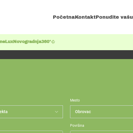
Početna
Kontakt
Ponudite vašu
ene
Lux
Novogradnja
360°
Mesto
Površina