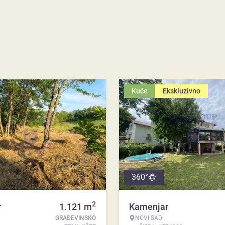
Kuće
Ekskluzivno
360°
2
r
1.121
m
Kamenjar
GRAĐEVINSKO
NOVI SAD