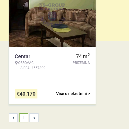
2
Centar
74
m
OBROVAC
PRIZEMNA
ŠIFRA: #557309
€
40.170
Više o nekretnini >
<
>
1