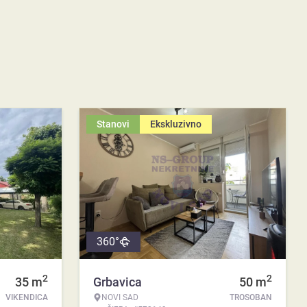
Stanovi
Ekskluzivno
360°
2
2
35
m
Grbavica
50
m
VIKENDICA
NOVI SAD
TROSOBAN