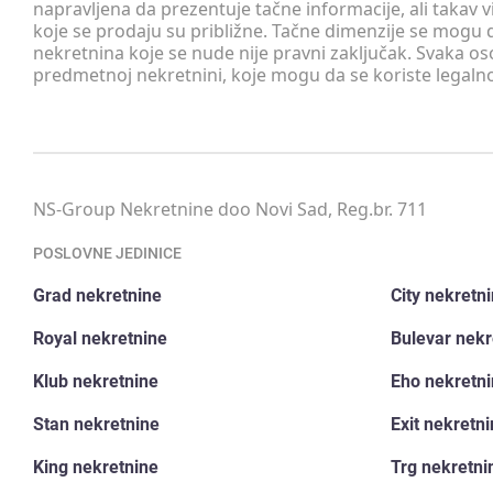
napravljena da prezentuje tačne informacije, ali taka
koje se prodaju su približne. Tačne dimenzije se mogu d
nekretnina koje se nude nije pravni zaključak. Svaka o
predmetnoj nekretnini, koje mogu da se koriste legaln
NS-Group Nekretnine doo Novi Sad, Reg.br. 711
POSLOVNE JEDINICE
Grad nekretnine
City nekretn
Royal nekretnine
Bulevar nekr
Klub nekretnine
Eho nekretn
Stan nekretnine
Exit nekretn
King nekretnine
Trg nekretni