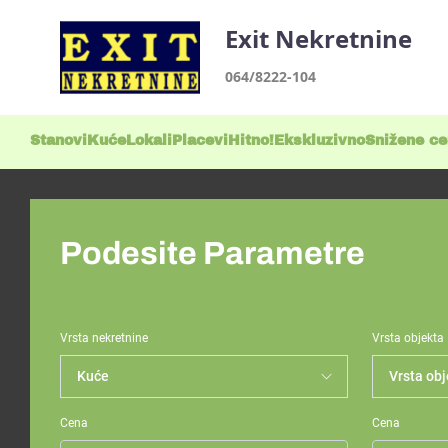
Exit Nekretnine
064/8222-104
Stanovi
Kuće
Lokali
Placevi
Hitno!
Ekskluzivno
Snižene c
Podesite Parametre
Vrsta nekretnine
Vrsta objekta
Cena
Cena