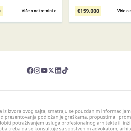
0
€
159.000
Više o nekretnini >
Više o 
 a iz izvora ovog sajta, smatraju se pouzdanim informacijama
v vid prezentovanja podložan je greškama, propustima i pro
obiti potraživanjem usluga profesionalnog arhitekte ili inž
soba treba da se konsultuje sa sopstvenim advokatom, arhi