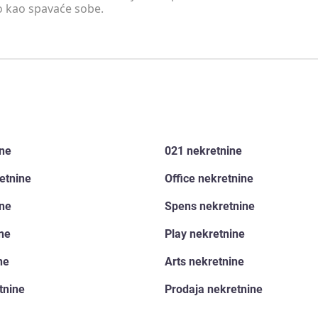
o kao spavaće sobe.
ine
021 nekretnine
etnine
Office nekretnine
ine
Spens nekretnine
ine
Play nekretnine
ne
Arts nekretnine
tnine
Prodaja nekretnine