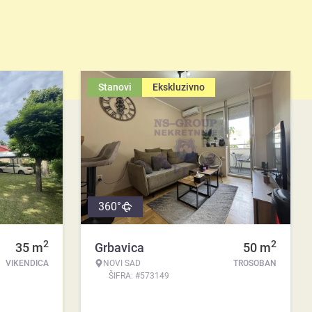
Stanovi
Ekskluzivno
360°
2
2
35
m
Grbavica
50
m
VIKENDICA
NOVI SAD
TROSOBAN
ŠIFRA: #573149