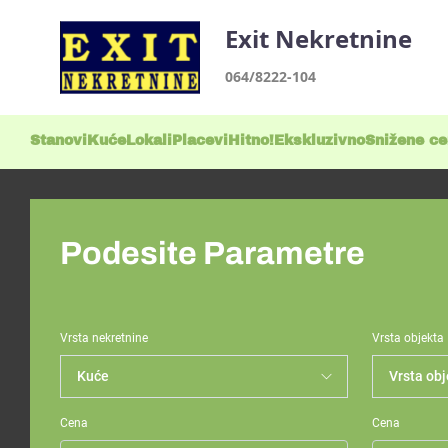
Exit Nekretnine
064/8222-104
Stanovi
Kuće
Lokali
Placevi
Hitno!
Ekskluzivno
Snižene c
Podesite Parametre
Vrsta nekretnine
Vrsta objekta
Cena
Cena