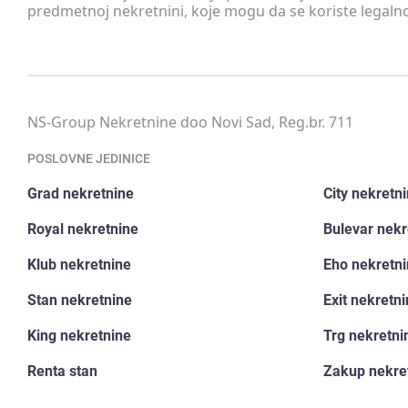
predmetnoj nekretnini, koje mogu da se koriste legaln
NS-Group Nekretnine doo Novi Sad, Reg.br. 711
POSLOVNE JEDINICE
Grad nekretnine
City nekretn
Royal nekretnine
Bulevar nekr
Klub nekretnine
Eho nekretn
Stan nekretnine
Exit nekretn
King nekretnine
Trg nekretni
Renta stan
Zakup nekre