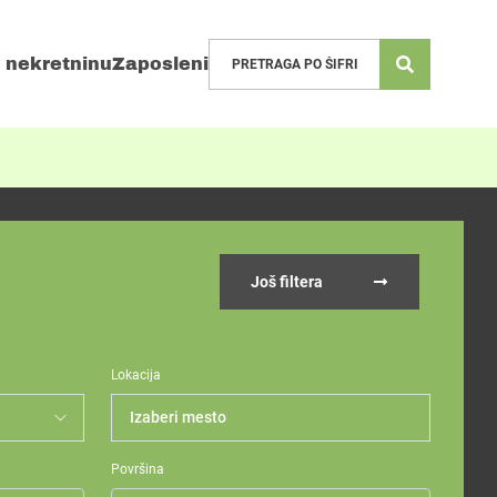
 nekretninu
Zaposleni
Još filtera
Lokacija
Izaberi mesto
Površina