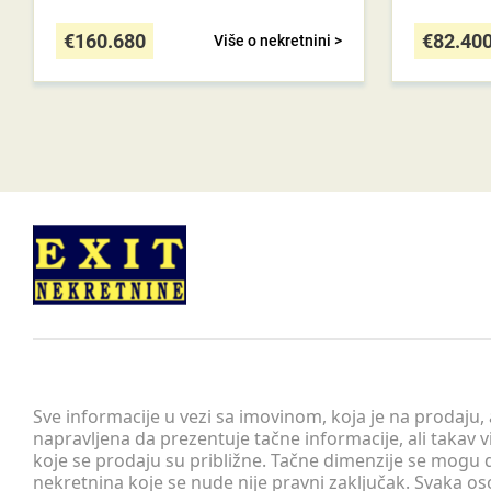
€
160.680
€
82.40
Više o nekretnini >
Sve informacije u vezi sa imovinom, koja je na prodaju,
napravljena da prezentuje tačne informacije, ali taka
koje se prodaju su približne. Tačne dimenzije se mogu d
nekretnina koje se nude nije pravni zaključak. Svaka o