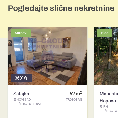
Pogledajte slične nekretnine
Stanovi
Plac
360°
2
Salajka
52
m
Manasti
NOVI SAD
TROSOBAN
Hopovo
ŠIFRA: #575068
IRIG
ŠIFRA: #