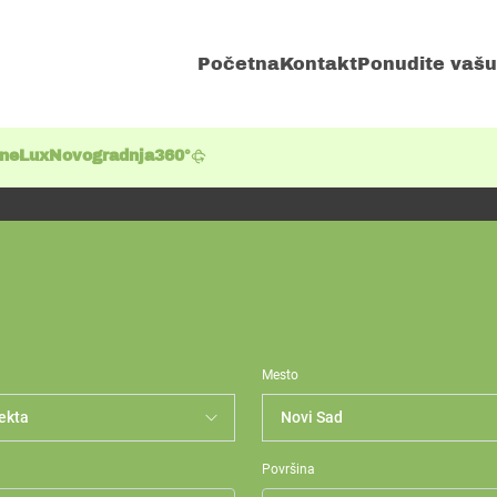
Početna
Kontakt
Ponudite vašu
ene
Lux
Novogradnja
360°
Mesto
Površina