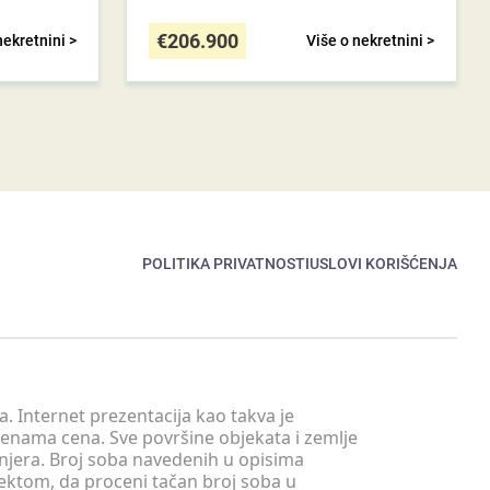
€
206.900
nekretnini >
Više o nekretnini >
POLITIKA PRIVATNOSTI
USLOVI KORIŠĆENJA
. Internet prezentacija kao takva je
menama cena. Sve površine objekata i zemlje
injera. Broj soba navedenih u opisima
tektom, da proceni tačan broj soba u