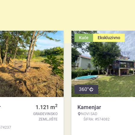
Kuće
Ekskluzivno
360°
2
r
1.121
m
Kamenjar
GRAĐEVINSKO
NOVI SAD
ZEMLJIŠTE
ŠIFRA: #574082
574237