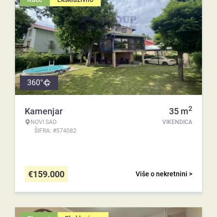
360°
2
Kamenjar
35
m
NOVI SAD
VIKENDICA
ŠIFRA: #574082
€
159.000
Više o nekretnini >