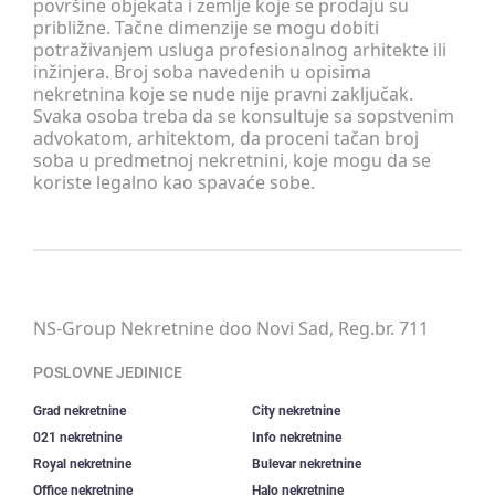
površine objekata i zemlje koje se prodaju su
približne. Tačne dimenzije se mogu dobiti
potraživanjem usluga profesionalnog arhitekte ili
inžinjera. Broj soba navedenih u opisima
nekretnina koje se nude nije pravni zaključak.
Svaka osoba treba da se konsultuje sa sopstvenim
advokatom, arhitektom, da proceni tačan broj
soba u predmetnoj nekretnini, koje mogu da se
koriste legalno kao spavaće sobe.
NS-Group Nekretnine doo Novi Sad, Reg.br. 711
POSLOVNE JEDINICE
Grad nekretnine
City nekretnine
021 nekretnine
Info nekretnine
Royal nekretnine
Bulevar nekretnine
Office nekretnine
Halo nekretnine