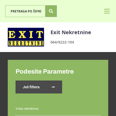
Exit Nekretnine
064/8222-104
Podesite Parametre
Još filtera
Vrsta nekretnine