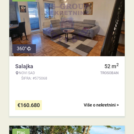
360°
2
Salajka
52
m
NOVI SAD
TROSOBAN
ŠIFRA: #575068
€
160.680
Više o nekretnini >
Plac