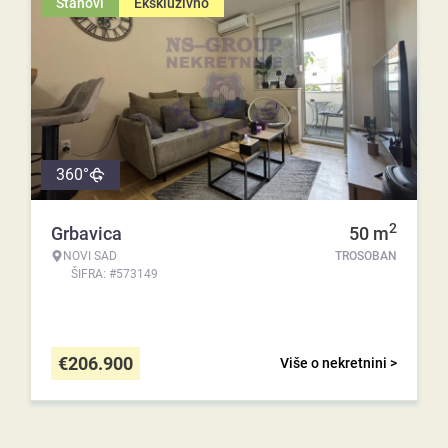
Stanovi
Ekskluzivno
360°
2
Grbavica
50
m
NOVI SAD
TROSOBAN
ŠIFRA: #573149
€
206.900
Više o nekretnini >