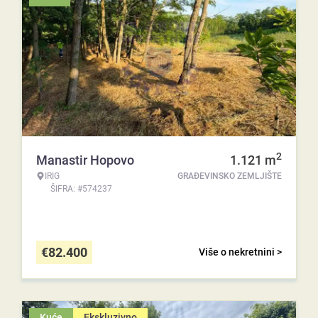
2
Manastir Hopovo
1.121
m
IRIG
GRAĐEVINSKO ZEMLJIŠTE
ŠIFRA: #574237
€
82.400
Više o nekretnini >
Kuće
Ekskluzivno