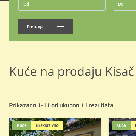
Pretraga
Kuće na prodaju Kisač
Prikazano 1-11 od ukupno 11 rezultata
Kuće
Ekskluzivno
Kuće