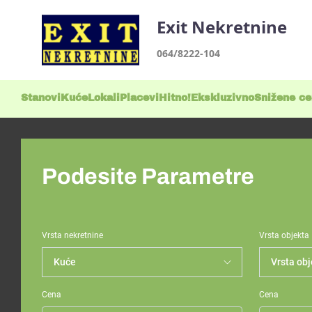
Exit Nekretnine
064/8222-104
Stanovi
Kuće
Lokali
Placevi
Hitno!
Ekskluzivno
Snižene c
Podesite Parametre
Vrsta nekretnine
Vrsta objekta
Cena
Cena