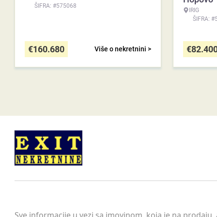
ŠIFRA: #575068
IRIG
ŠIFRA: #
€
160.680
€
82.40
Više o nekretnini >
Sve informacije u vezi sa imovinom, koja je na prodaju,