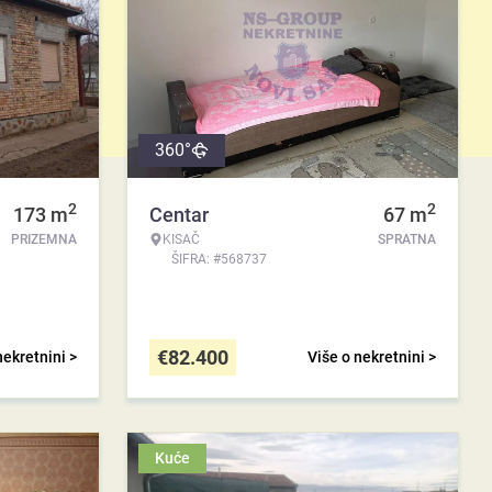
360°
2
2
173
m
Centar
67
m
PRIZEMNA
KISAČ
SPRATNA
ŠIFRA: #568737
€
82.400
nekretnini >
Više o nekretnini >
Kuće