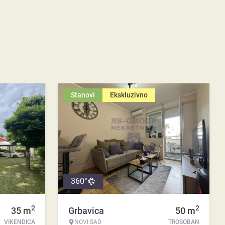
Stanovi
Ekskluzivno
360°
2
2
35
m
Grbavica
50
m
VIKENDICA
NOVI SAD
TROSOBAN