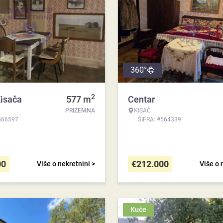
360°
2
Kisača
577
m
Centar
PRIZEMNA
KISAČ
566597
ŠIFRA: #564339
00
€
212.000
Više o nekretnini >
Više o 
Kuće