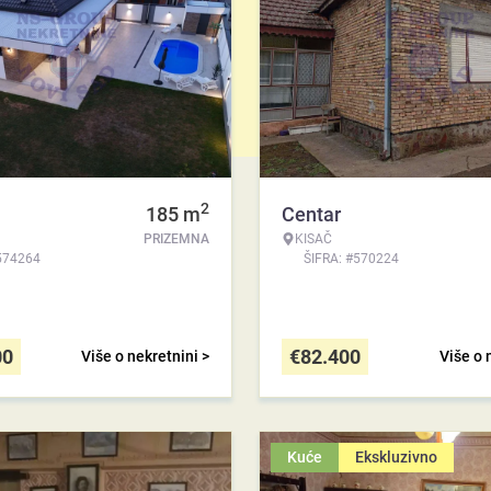
2
185
m
Centar
PRIZEMNA
KISAČ
574264
ŠIFRA: #570224
00
€
82.400
Više o nekretnini >
Više o 
Kuće
Ekskluzivno