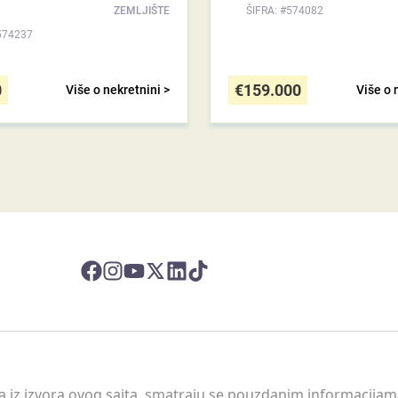
ZEMLJIŠTE
ŠIFRA: #574082
574237
0
€
159.000
Više o nekretnini >
Više o 
 a iz izvora ovog sajta, smatraju se pouzdanim informacijama