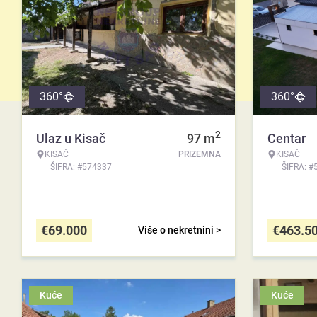
360°
360°
2
Ulaz u Kisač
97
m
Centar
KISAČ
PRIZEMNA
KISAČ
ŠIFRA: #574337
ŠIFRA: #
€
69.000
€
463.5
Više o nekretnini >
Kuće
Kuće