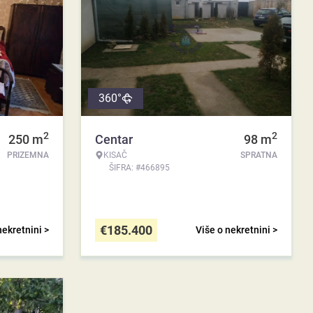
360°
2
2
250
m
Centar
98
m
PRIZEMNA
KISAČ
SPRATNA
ŠIFRA: #466895
€
185.400
nekretnini >
Više o nekretnini >