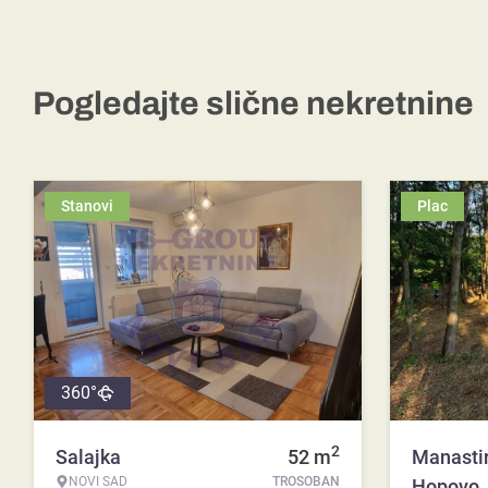
Pogledajte slične nekretnine
Stanovi
Plac
360°
2
Salajka
52
m
Manasti
NOVI SAD
TROSOBAN
Hopovo