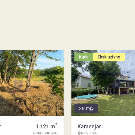
Kuće
Ekskluzivno
360°
2
r
1.121
m
Kamenjar
GRAĐEVINSKO
NOVI SAD