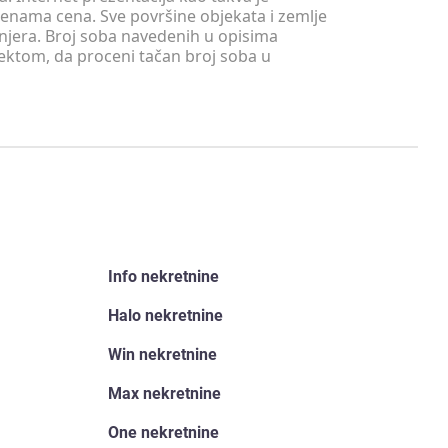
menama cena. Sve površine objekata i zemlje
injera. Broj soba navedenih u opisima
tektom, da proceni tačan broj soba u
Info nekretnine
Halo nekretnine
Win nekretnine
Max nekretnine
One nekretnine