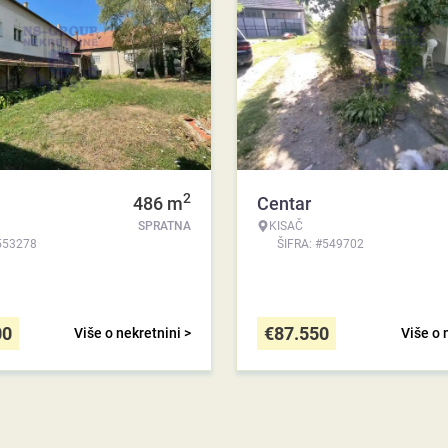
2
486
m
Centar
SPRATNA
KISAČ
553278
ŠIFRA: #549702
00
€
87.550
Više o nekretnini >
Više o 