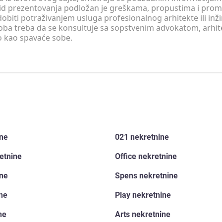
v vid prezentovanja podložan je greškama, propustima i pro
obiti potraživanjem usluga profesionalnog arhitekte ili inž
soba treba da se konsultuje sa sopstvenim advokatom, arhi
o kao spavaće sobe.
ine
021 nekretnine
etnine
Office nekretnine
ine
Spens nekretnine
ine
Play nekretnine
ne
Arts nekretnine