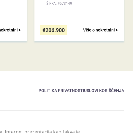
ŠIFRA: #573149
€
206.900
nekretnini >
Više o nekretnini >
POLITIKA PRIVATNOSTI
USLOVI KORIŠĆENJA
. Internet prezentacija kao takva je