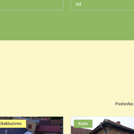
Postavka:
Ekskluzivno
Kuće