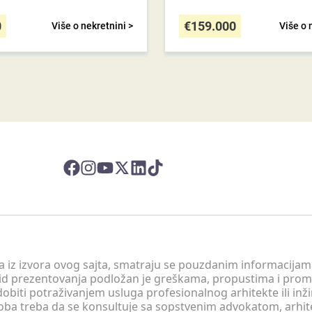
0
€
159.000
Više o nekretnini >
Više o 
 a iz izvora ovog sajta, smatraju se pouzdanim informacijama
v vid prezentovanja podložan je greškama, propustima i pro
obiti potraživanjem usluga profesionalnog arhitekte ili inž
soba treba da se konsultuje sa sopstvenim advokatom, arhi