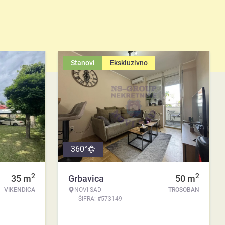
Stanovi
Ekskluzivno
360°
2
2
35
m
Grbavica
50
m
VIKENDICA
NOVI SAD
TROSOBAN
ŠIFRA: #573149