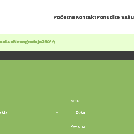
Početna
Kontakt
Ponudite vašu
ene
Lux
Novogradnja
360°
Mesto
Površina