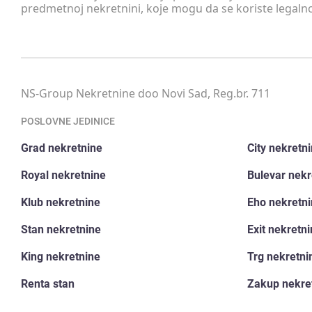
predmetnoj nekretnini, koje mogu da se koriste legaln
NS-Group Nekretnine doo Novi Sad, Reg.br. 711
POSLOVNE JEDINICE
Grad nekretnine
City nekretn
Royal nekretnine
Bulevar nekr
Klub nekretnine
Eho nekretn
Stan nekretnine
Exit nekretn
King nekretnine
Trg nekretni
Renta stan
Zakup nekre