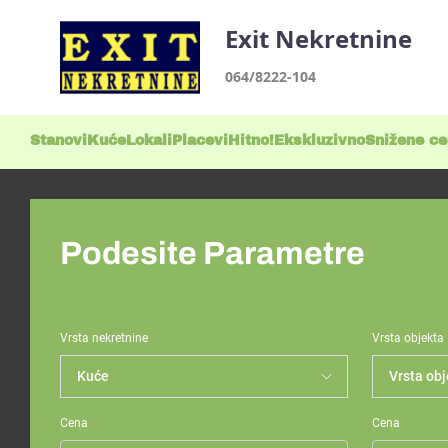
Exit Nekretnine
064/8222-104
Stanovi
Kuće
Lokali
Placevi
Hitno!
Ekskluzivno
Snižene c
Podesite Parametre
Vrsta nekretnine
Vrsta objekta
Cena
Cena