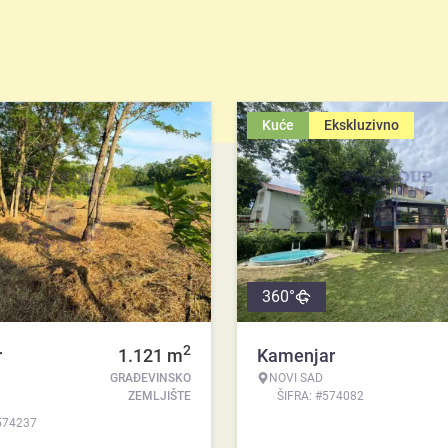
Kuće
Ekskluzivno
360°
2
r
1.121
m
Kamenjar
GRAĐEVINSKO
NOVI SAD
ZEMLJIŠTE
ŠIFRA: #574082
574237