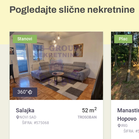
Pogledajte slične nekretnine
Stanovi
Plac
360°
2
Salajka
52
m
Manasti
NOVI SAD
TROSOBAN
Hopovo
ŠIFRA: #575068
IRIG
ŠIFRA: #