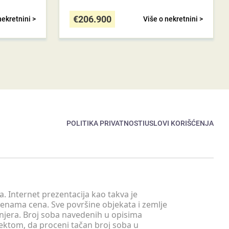
€
206.900
nekretnini >
Više o nekretnini >
POLITIKA PRIVATNOSTI
USLOVI KORIŠĆENJA
. Internet prezentacija kao takva je
menama cena. Sve površine objekata i zemlje
injera. Broj soba navedenih u opisima
tektom, da proceni tačan broj soba u