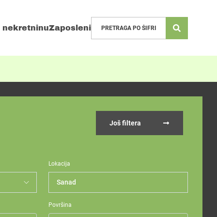
 nekretninu
Zaposleni
Još filtera
Lokacija
Sanad
Površina