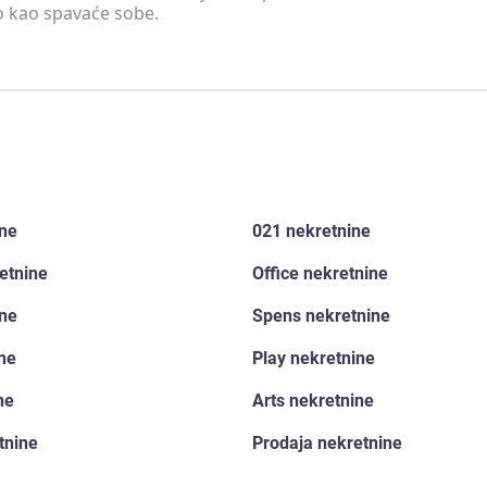
o kao spavaće sobe.
ine
021 nekretnine
etnine
Office nekretnine
ine
Spens nekretnine
ine
Play nekretnine
ne
Arts nekretnine
tnine
Prodaja nekretnine