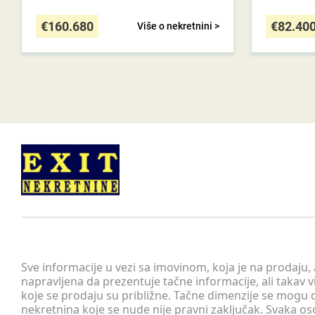
€
160.680
€
82.40
Više o nekretnini >
Sve informacije u vezi sa imovinom, koja je na prodaju,
napravljena da prezentuje tačne informacije, ali taka
koje se prodaju su približne. Tačne dimenzije se mogu d
nekretnina koje se nude nije pravni zaključak. Svaka o