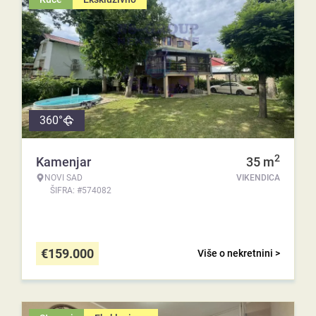
360°
2
Kamenjar
35
m
NOVI SAD
VIKENDICA
ŠIFRA: #574082
€
159.000
Više o nekretnini >