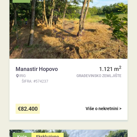
2
Manastir Hopovo
1.121
m
IRIG
GRAĐEVINSKO ZEMLJIŠTE
ŠIFRA: #574237
€
82.400
Više o nekretnini >
Kuće
Ekskluzivno