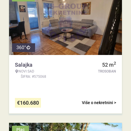
360°
2
Salajka
52
m
NOVI SAD
TROSOBAN
ŠIFRA: #575068
€
160.680
Više o nekretnini >
Plac