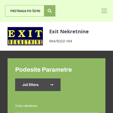
Exit Nekretnine
064/8222-104
Podesite Parametre
Još filtera
Vrsta nekretnine