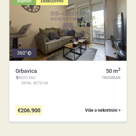
Stanovi
Ekskluzivno
360°
2
Grbavica
50
m
NOVI SAD
TROSOBAN
ŠIFRA: #573149
€
206.900
Više o nekretnini >