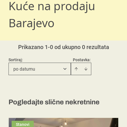
Kuće na prodaju
Barajevo
Prikazano 1-0 od ukupno 0 rezultata
Sortiraj
:
Postavka:
po datumu
Pogledajte slične nekretnine
Stanovi