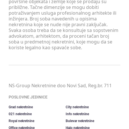
površine objekata i zemlje koje se prodaju su
približne. Tačne dimenzije se mogu dobiti
potraživanjem usluga profesionalnog arhitekte ili
inžinjera. Broj soba navedenih u opisima
nekretnina koje se nude nije pravni zaključak.
Svaka osoba treba da se konsultuje sa sopstvenim
advokatom, arhitektom, da proceni tačan broj
soba u predmetnoj nekretnini, koje mogu da se
koriste legalno kao spavaće sobe.
NS-Group Nekretnine doo Novi Sad, Reg.br. 711
POSLOVNE JEDINICE
Grad nekretnine
City nekretnine
021 nekretnine
Info nekretnine
Royal nekretnine
Bulevar nekretnine
Office nekretnine
Halo nekretnine