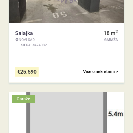
2
Salajka
18
m
NOVI SAD
GARAŽA
ŠIFRA: #474082
€
25.590
Više o nekretnini >
Garaže