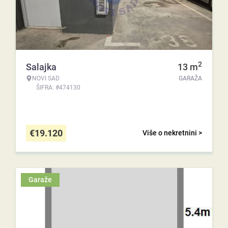
2
Salajka
13
m
NOVI SAD
GARAŽA
ŠIFRA: #474130
€
19.120
Više o nekretnini >
Garaže