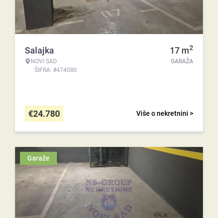
2
Salajka
17
m
NOVI SAD
GARAŽA
ŠIFRA: #474080
€
24.780
Više o nekretnini >
Garaže