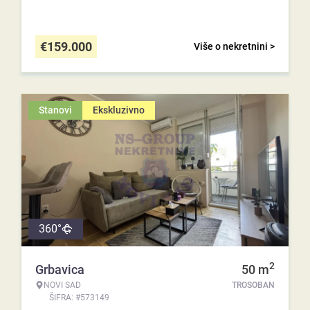
€
159.000
Više o nekretnini >
Stanovi
Ekskluzivno
360°
2
Grbavica
50
m
NOVI SAD
TROSOBAN
ŠIFRA: #573149