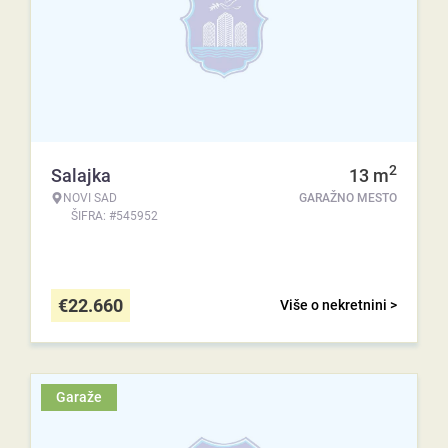
2
Salajka
13
m
NOVI SAD
GARAŽNO MESTO
ŠIFRA: #545952
€
22.660
Više o nekretnini >
Garaže