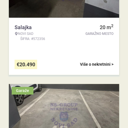
2
Salajka
20
m
NOVI SAD
GARAŽNO MESTO
ŠIFRA: #572356
€
20.490
Više o nekretnini >
Garaže