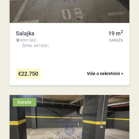
2
Salajka
19
m
NOVI SAD
GARAŽA
ŠIFRA: #474081
€
22.750
Više o nekretnini >
Garaže