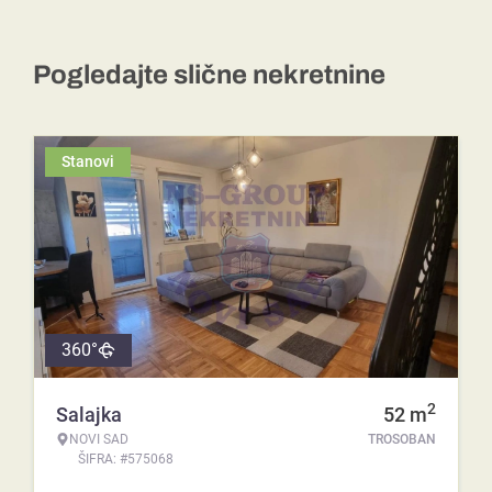
Pogledajte slične nekretnine
Stanovi
360°
2
Salajka
52
m
NOVI SAD
TROSOBAN
ŠIFRA: #575068