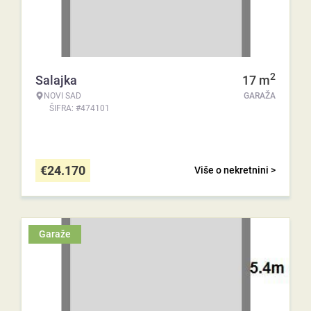
2
Salajka
17
m
NOVI SAD
GARAŽA
ŠIFRA: #474101
€
24.170
Više o nekretnini >
Garaže