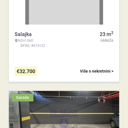
2
Salajka
23
m
NOVI SAD
GARAŽA
ŠIFRA: #474122
€
32.700
Više o nekretnini >
Garaže