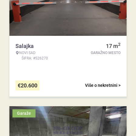
2
Salajka
17
m
NOVI SAD
GARAŽNO MESTO
ŠIFRA: #526270
€
20.600
Više o nekretnini >
Garaže