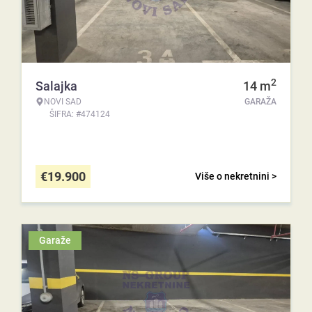
2
Salajka
14
m
NOVI SAD
GARAŽA
ŠIFRA: #474124
€
19.900
Više o nekretnini >
Garaže