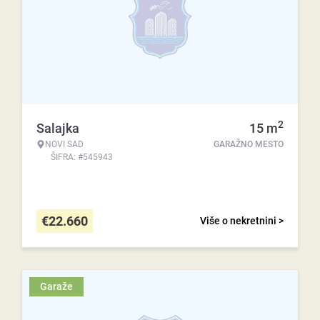
2
Salajka
15
m
NOVI SAD
GARAŽNO MESTO
ŠIFRA: #545943
€
22.660
Više o nekretnini >
Garaže