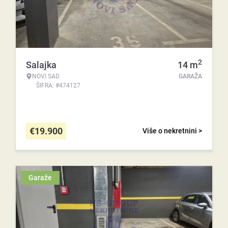
2
Salajka
14
m
NOVI SAD
GARAŽA
ŠIFRA: #474127
€
19.900
Više o nekretnini >
Garaže