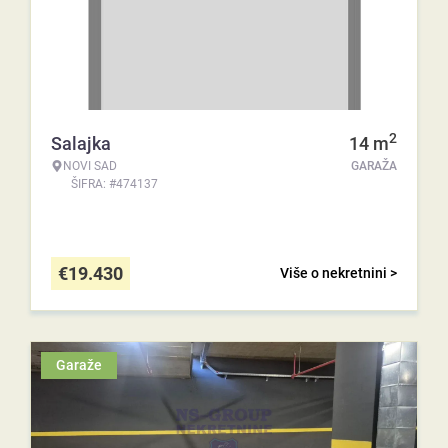
2
Salajka
14
m
NOVI SAD
GARAŽA
ŠIFRA: #474137
€
19.430
Više o nekretnini >
Garaže