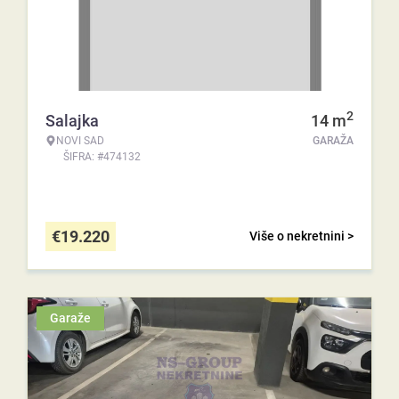
2
Salajka
14
m
NOVI SAD
GARAŽA
ŠIFRA: #474132
€
19.220
Više o nekretnini >
Garaže