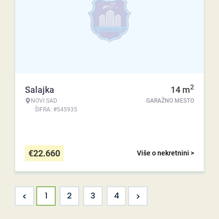
2
Salajka
14
m
NOVI SAD
GARAŽNO MESTO
ŠIFRA: #545935
€
22.660
Više o nekretnini >
<
>
1
2
3
4