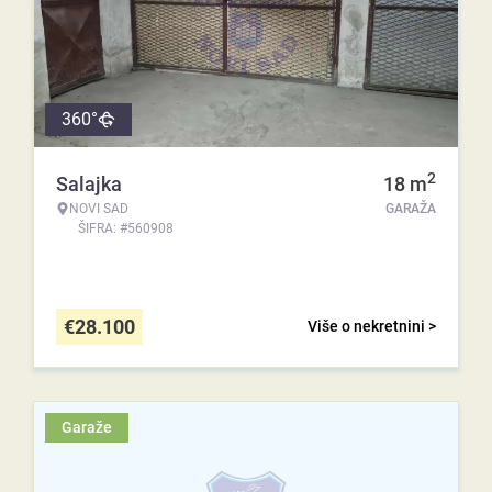
360°
2
Salajka
18
m
NOVI SAD
GARAŽA
ŠIFRA: #560908
€
28.100
Više o nekretnini >
Garaže