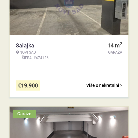
2
Salajka
14
m
NOVI SAD
GARAŽA
ŠIFRA: #474126
€
19.900
Više o nekretnini >
Garaže