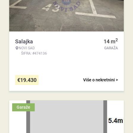
2
Salajka
14
m
NOVI SAD
GARAŽA
ŠIFRA: #474136
€
19.430
Više o nekretnini >
Garaže