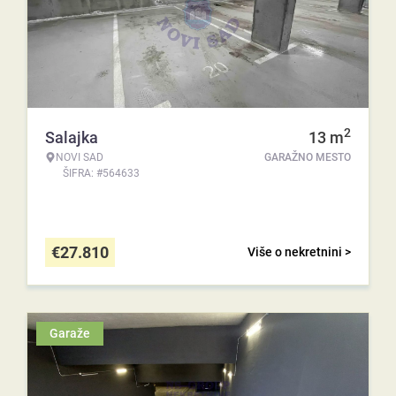
2
Salajka
13
m
NOVI SAD
GARAŽNO MESTO
ŠIFRA: #564633
€
27.810
Više o nekretnini >
Garaže