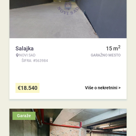
2
Salajka
15
m
NOVI SAD
GARAŽNO MESTO
ŠIFRA: #563984
€
18.540
Više o nekretnini >
Garaže