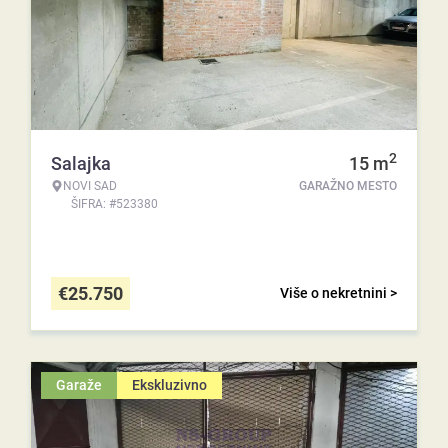
2
Salajka
15
m
NOVI SAD
GARAŽNO MESTO
ŠIFRA: #523380
€
25.750
Više o nekretnini >
Garaže
Ekskluzivno