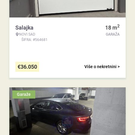
2
Salajka
18
m
NOVI SAD
GARAŽA
ŠIFRA: #564681
€
36.050
Više o nekretnini >
Garaže