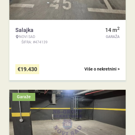
2
Salajka
14
m
NOVI SAD
GARAŽA
ŠIFRA: #474139
€
19.430
Više o nekretnini >
Garaže