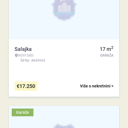
2
Salajka
17
m
NOVI SAD
GARAŽA
ŠIFRA: #449994
€
17.250
Više o nekretnini >
Garaže