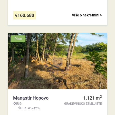
€
160.680
Više o nekretnini >
Plac
2
Manastir Hopovo
1.121
m
IRIG
GRAĐEVINSKO ZEMLJIŠTE
ŠIFRA: #574237