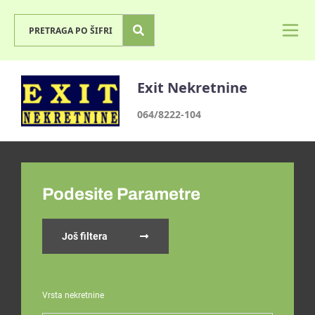
Exit Nekretnine
064/8222-104
Podesite Parametre
Još filtera
Vrsta nekretnine