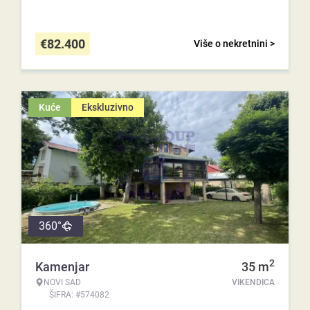
€
82.400
Više o nekretnini >
Kuće
Ekskluzivno
360°
2
Kamenjar
35
m
NOVI SAD
VIKENDICA
ŠIFRA: #574082