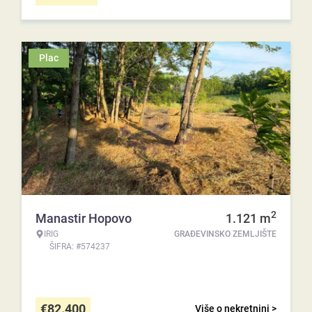
Plac
2
Manastir Hopovo
1.121
m
IRIG
GRAĐEVINSKO ZEMLJIŠTE
ŠIFRA: #574237
€
82.400
Više o nekretnini >