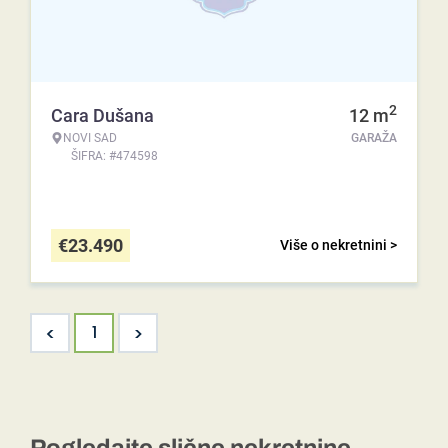
2
Cara Dušana
12
m
NOVI SAD
GARAŽA
ŠIFRA: #474598
€
23.490
Više o nekretnini >
<
>
1