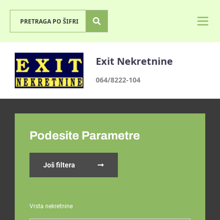
Exit Nekretnine
064/8222-104
Podesite Parametre
Još filtera
Vrsta nekretnine