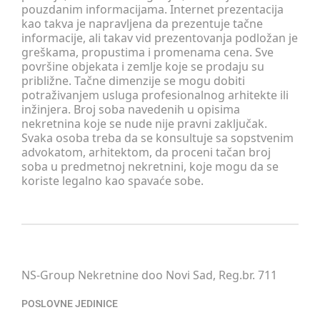
pouzdanim informacijama. Internet prezentacija
kao takva je napravljena da prezentuje tačne
informacije, ali takav vid prezentovanja podložan je
greškama, propustima i promenama cena. Sve
površine objekata i zemlje koje se prodaju su
približne. Tačne dimenzije se mogu dobiti
potraživanjem usluga profesionalnog arhitekte ili
inžinjera. Broj soba navedenih u opisima
nekretnina koje se nude nije pravni zaključak.
Svaka osoba treba da se konsultuje sa sopstvenim
advokatom, arhitektom, da proceni tačan broj
soba u predmetnoj nekretnini, koje mogu da se
koriste legalno kao spavaće sobe.
NS-Group Nekretnine doo Novi Sad, Reg.br. 711
POSLOVNE JEDINICE