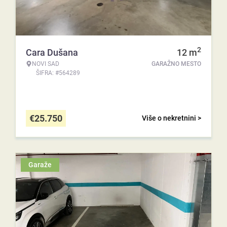
2
Cara Dušana
12
m
NOVI SAD
GARAŽNO MESTO
ŠIFRA: #564289
€
25.750
Više o nekretnini >
Garaže