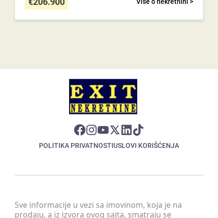
€
206.900
Više o nekretnini >
POLITIKA PRIVATNOSTI
USLOVI KORIŠĆENJA
Sve informacije u vezi sa imovinom, koja je na
prodaju, a iz izvora ovog sajta, smatraju se