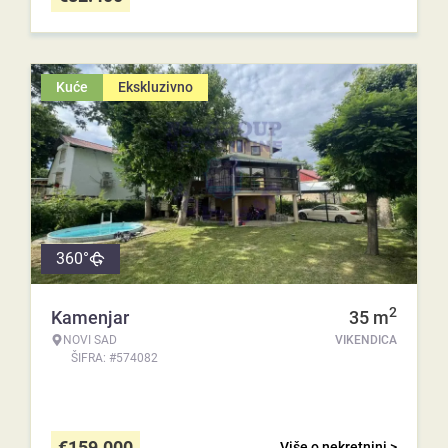
Kuće
Ekskluzivno
360°
2
Kamenjar
35
m
NOVI SAD
VIKENDICA
ŠIFRA: #574082
€
159.000
Više o nekretnini >