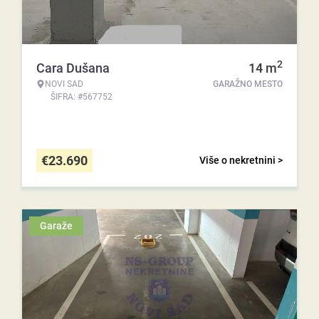
2
Cara Dušana
14
m
NOVI SAD
GARAŽNO MESTO
ŠIFRA: #567752
€
23.690
Više o nekretnini >
Garaže