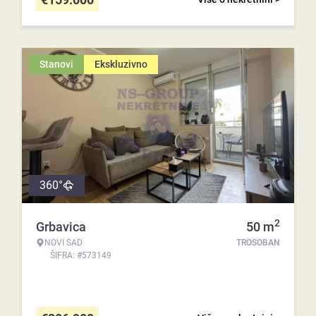
Stanovi
Ekskluzivno
360°
2
Grbavica
50
m
NOVI SAD
TROSOBAN
ŠIFRA: #573149