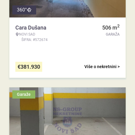
360°
2
Cara Dušana
506
m
NOVI SAD
GARAŽA
ŠIFRA: #572674
€
381.930
Više o nekretnini >
Garaže