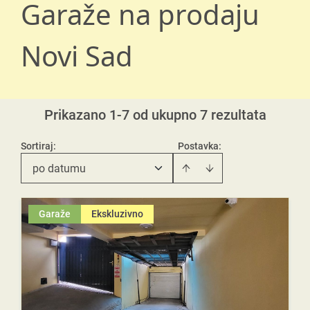
Garaže na prodaju
Novi Sad
Prikazano 1-7 od ukupno 7 rezultata
Sortiraj
:
Postavka:
po datumu
Garaže
Ekskluzivno