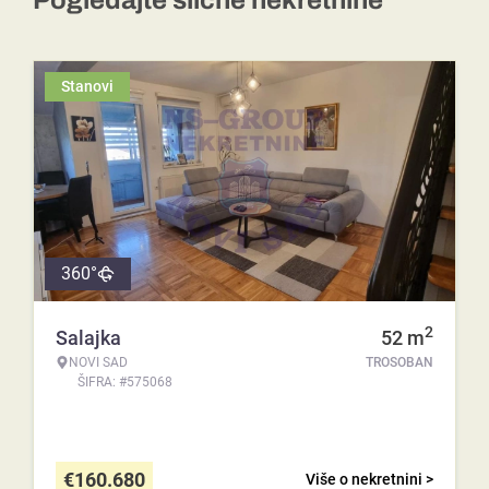
Pogledajte slične nekretnine
Stanovi
360°
2
Salajka
52
m
NOVI SAD
TROSOBAN
ŠIFRA: #575068
€
160.680
Više o nekretnini >