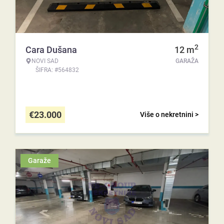
2
Cara Dušana
12
m
NOVI SAD
GARAŽA
ŠIFRA: #564832
€
23.000
Više o nekretnini >
Garaže