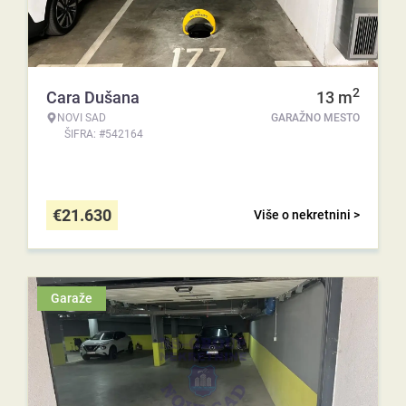
2
Cara Dušana
13
m
NOVI SAD
GARAŽNO MESTO
ŠIFRA: #542164
€
21.630
Više o nekretnini >
Garaže