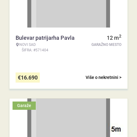
2
Bulevar patrijarha Pavla
12
m
NOVI SAD
GARAŽNO MESTO
ŠIFRA: #571404
€
16.690
Više o nekretnini >
Garaže