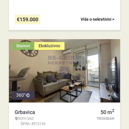
€
159.000
Više o nekretnini >
Stanovi
Ekskluzivno
360°
2
Grbavica
50
m
NOVI SAD
TROSOBAN
ŠIFRA: #573149