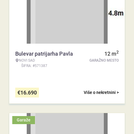
2
Bulevar patrijarha Pavla
12
m
NOVI SAD
GARAŽNO MESTO
ŠIFRA: #571387
€
16.690
Više o nekretnini >
Garaže