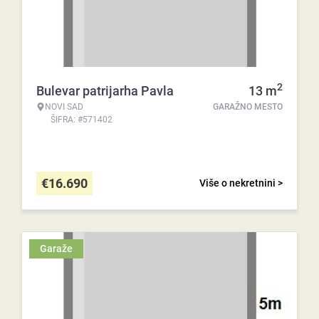
2
Bulevar patrijarha Pavla
13
m
NOVI SAD
GARAŽNO MESTO
ŠIFRA: #571402
€
16.690
Više o nekretnini >
Garaže