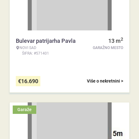
2
Bulevar patrijarha Pavla
13
m
NOVI SAD
GARAŽNO MESTO
ŠIFRA: #571401
€
16.690
Više o nekretnini >
Garaže