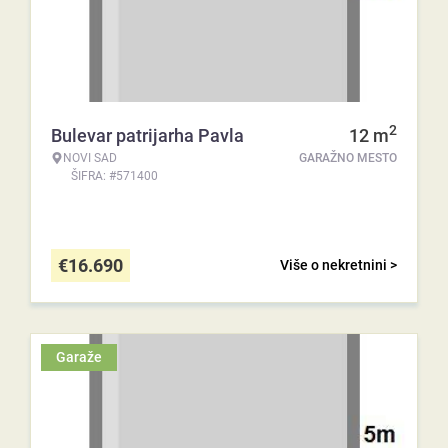
2
Bulevar patrijarha Pavla
12
m
NOVI SAD
GARAŽNO MESTO
ŠIFRA: #571400
€
16.690
Više o nekretnini >
Garaže