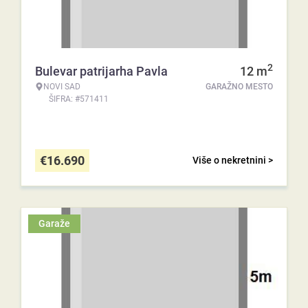
2
Bulevar patrijarha Pavla
12
m
NOVI SAD
GARAŽNO MESTO
ŠIFRA: #571411
€
16.690
Više o nekretnini >
Garaže