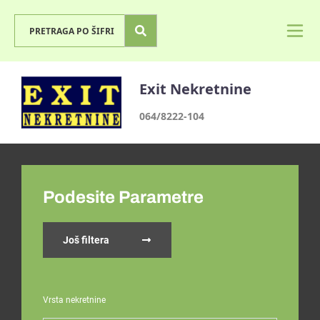
Exit Nekretnine
064/8222-104
Podesite Parametre
Još filtera
Vrsta nekretnine