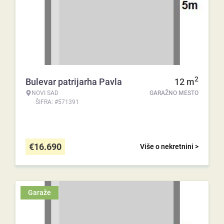
2
Bulevar patrijarha Pavla
12
m
NOVI SAD
GARAŽNO MESTO
ŠIFRA: #571391
€
16.690
Više o nekretnini >
Garaže