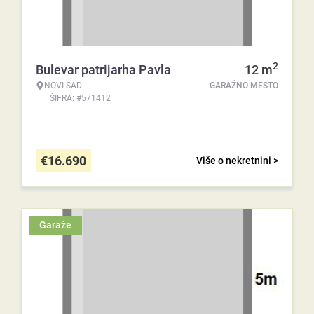
2
Bulevar patrijarha Pavla
12
m
NOVI SAD
GARAŽNO MESTO
ŠIFRA: #571412
€
16.690
Više o nekretnini >
Garaže