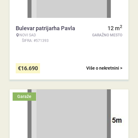
2
Bulevar patrijarha Pavla
12
m
NOVI SAD
GARAŽNO MESTO
ŠIFRA: #571393
€
16.690
Više o nekretnini >
Garaže