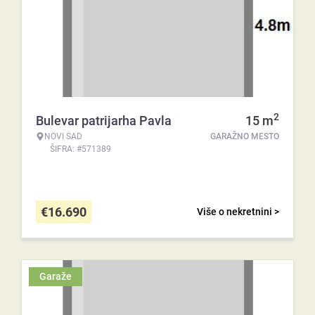
2
Bulevar patrijarha Pavla
15
m
NOVI SAD
GARAŽNO MESTO
ŠIFRA: #571389
€
16.690
Više o nekretnini >
Garaže