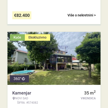
€
82.400
Više o nekretnini >
Kuće
Ekskluzivno
360°
2
Kamenjar
35
m
NOVI SAD
VIKENDICA
ŠIFRA: #574082