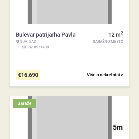
2
Bulevar patrijarha Pavla
12
m
NOVI SAD
GARAŽNO MESTO
ŠIFRA: #571408
€
16.690
Više o nekretnini >
Garaže