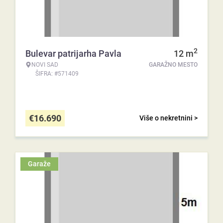
2
Bulevar patrijarha Pavla
12
m
NOVI SAD
GARAŽNO MESTO
ŠIFRA: #571409
€
16.690
Više o nekretnini >
Garaže