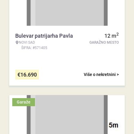
2
Bulevar patrijarha Pavla
12
m
NOVI SAD
GARAŽNO MESTO
ŠIFRA: #571405
€
16.690
Više o nekretnini >
Garaže