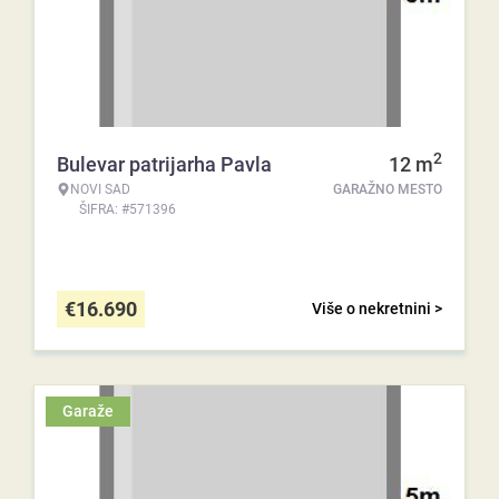
2
Bulevar patrijarha Pavla
12
m
NOVI SAD
GARAŽNO MESTO
ŠIFRA: #571396
€
16.690
Više o nekretnini >
Garaže