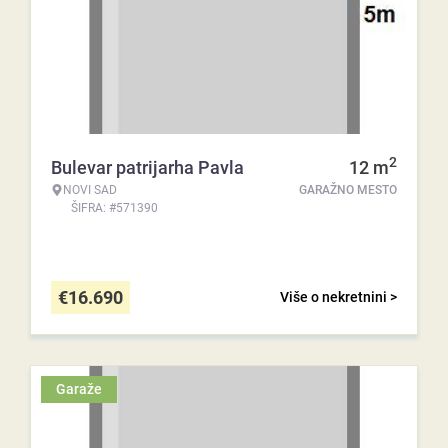
2
Bulevar patrijarha Pavla
12
m
NOVI SAD
GARAŽNO MESTO
ŠIFRA: #571390
€
16.690
Više o nekretnini >
Garaže