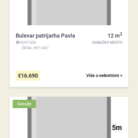
2
Bulevar patrijarha Pavla
12
m
NOVI SAD
GARAŽNO MESTO
ŠIFRA: #571407
€
16.690
Više o nekretnini >
Garaže