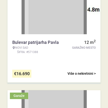
2
Bulevar patrijarha Pavla
12
m
NOVI SAD
GARAŽNO MESTO
ŠIFRA: #571388
€
16.690
Više o nekretnini >
Garaže