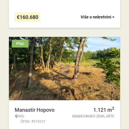
€
160.680
Više o nekretnini >
Plac
2
Manastir Hopovo
1.121
m
IRIG
GRAĐEVINSKO ZEMLJIŠTE
ŠIFRA: #574237