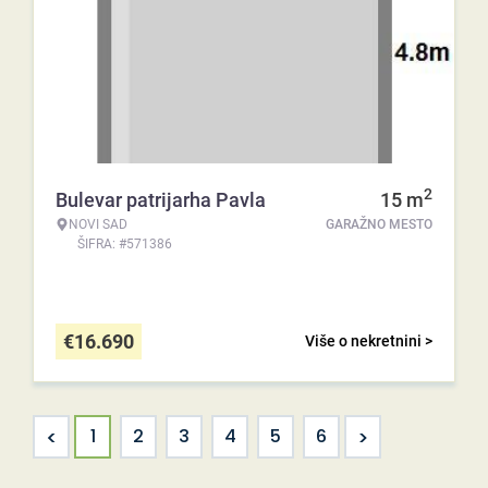
2
Bulevar patrijarha Pavla
15
m
NOVI SAD
GARAŽNO MESTO
ŠIFRA: #571386
€
16.690
Više o nekretnini >
<
>
1
2
3
4
5
6