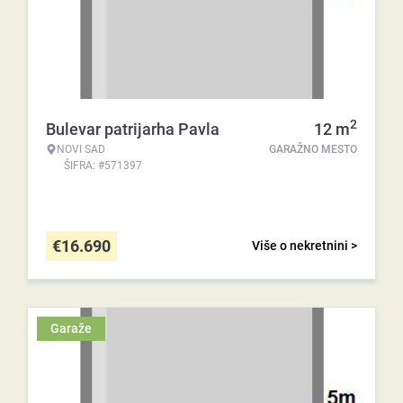
2
Bulevar patrijarha Pavla
12
m
NOVI SAD
GARAŽNO MESTO
ŠIFRA: #571397
€
16.690
Više o nekretnini >
Garaže