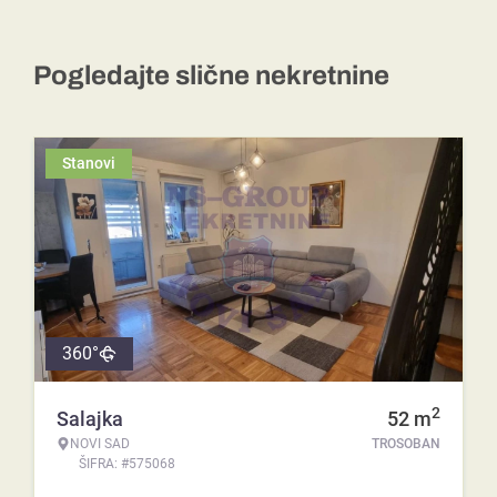
Pogledajte slične nekretnine
Stanovi
360°
2
Salajka
52
m
NOVI SAD
TROSOBAN
ŠIFRA: #575068