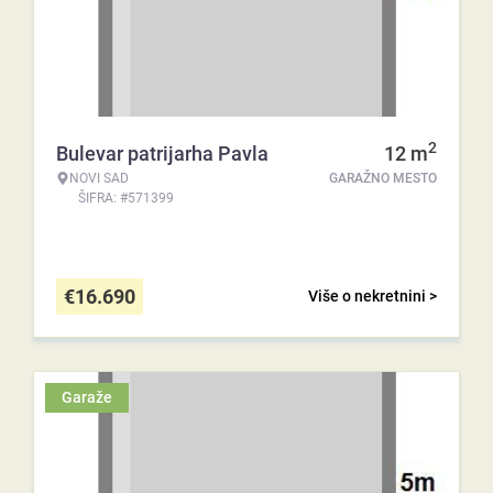
2
Bulevar patrijarha Pavla
12
m
NOVI SAD
GARAŽNO MESTO
ŠIFRA: #571399
€
16.690
Više o nekretnini >
Garaže