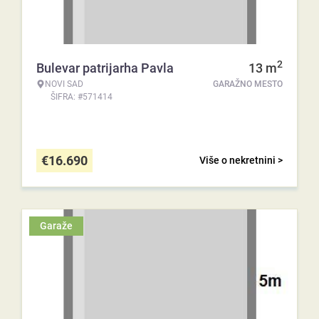
2
Bulevar patrijarha Pavla
13
m
NOVI SAD
GARAŽNO MESTO
ŠIFRA: #571414
€
16.690
Više o nekretnini >
Garaže