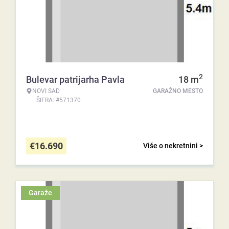
2
Bulevar patrijarha Pavla
18
m
NOVI SAD
GARAŽNO MESTO
ŠIFRA: #571370
€
16.690
Više o nekretnini >
Garaže