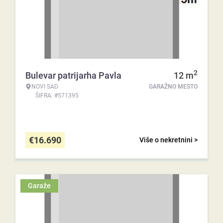
2
Bulevar patrijarha Pavla
12
m
NOVI SAD
GARAŽNO MESTO
ŠIFRA: #571395
€
16.690
Više o nekretnini >
Garaže