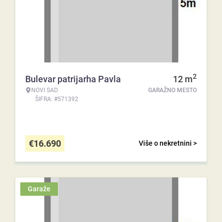
2
Bulevar patrijarha Pavla
12
m
NOVI SAD
GARAŽNO MESTO
ŠIFRA: #571392
€
16.690
Više o nekretnini >
Garaže