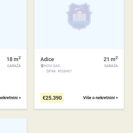
2
2
18
m
Adice
21
m
GARAŽA
NOVI SAD
GARAŽA
ŠIFRA: #558401
€
25.390
nekretnini >
Više o nekretnini >