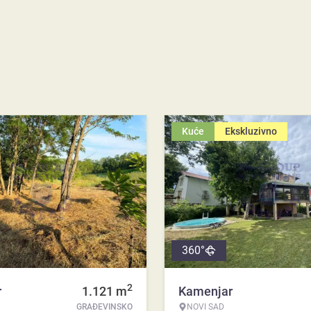
Kuće
Ekskluzivno
360°
2
r
1.121
m
Kamenjar
GRAĐEVINSKO
NOVI SAD