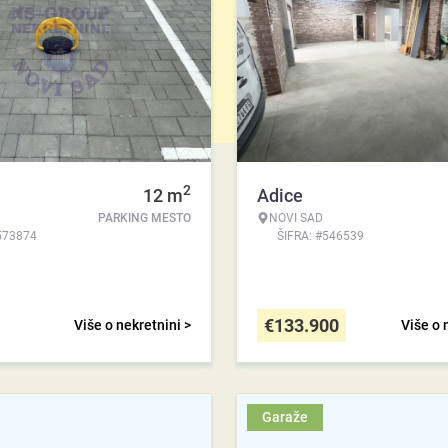
2
12
m
Adice
PARKING MESTO
NOVI SAD
573874
ŠIFRA: #546539
€
133.900
Više o nekretnini >
Više o 
Garaže