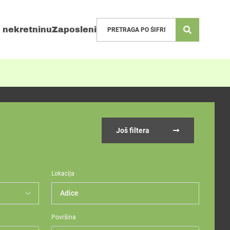
 nekretninu
Zaposleni
Još filtera
Lokacija
Adice
Površina