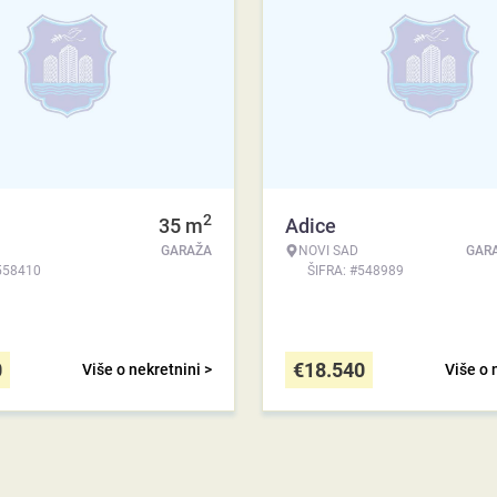
2
35
m
Adice
GARAŽA
NOVI SAD
GAR
558410
ŠIFRA: #548989
0
€
18.540
Više o nekretnini >
Više o 