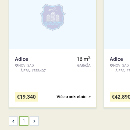
2
Adice
16
m
Adice
NOVI SAD
GARAŽA
NOVI SAD
ŠIFRA: #558407
ŠIFRA: #
€
19.340
€
42.89
Više o nekretnini >
<
>
1