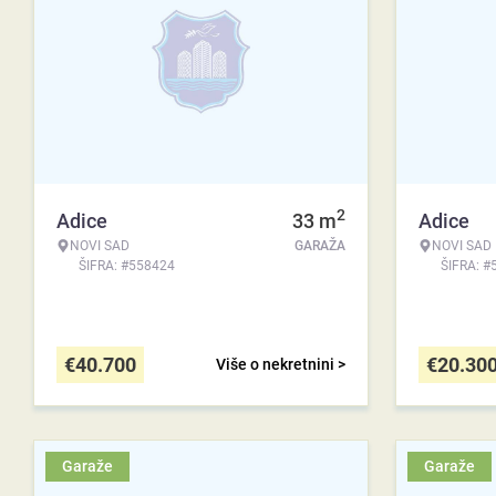
2
Adice
33
m
Adice
NOVI SAD
GARAŽA
NOVI SAD
ŠIFRA: #558424
ŠIFRA: #
€
40.700
€
20.30
Više o nekretnini >
Garaže
Garaže