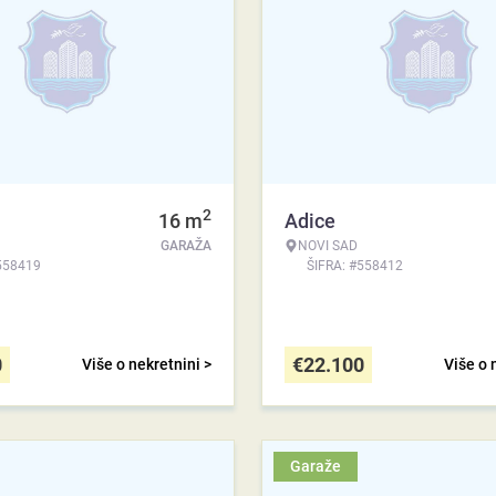
2
16
m
Adice
GARAŽA
NOVI SAD
558419
ŠIFRA: #558412
0
€
22.100
Više o nekretnini >
Više o 
Garaže