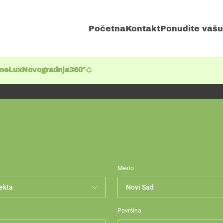
Početna
Kontakt
Ponudite vašu
ene
Lux
Novogradnja
360°
Mesto
Površina