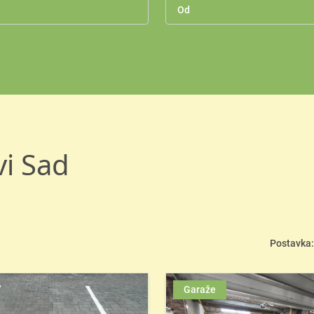
i Sad
Postavka:
Garaže