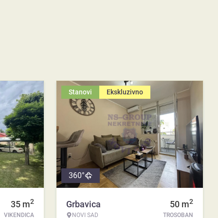
Stanovi
Ekskluzivno
360°
2
2
35
m
Grbavica
50
m
VIKENDICA
NOVI SAD
TROSOBAN