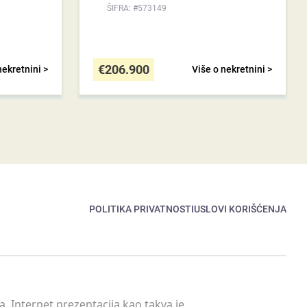
ŠIFRA: #573149
€
206.900
nekretnini >
Više o nekretnini >
POLITIKA PRIVATNOSTI
USLOVI KORIŠĆENJA
. Internet prezentacija kao takva je