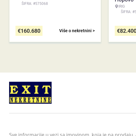
ŠIFRA: #575068
IRIG
ŠIFRA: #
€
160.680
€
82.40
Više o nekretnini >
Sve informacije u vezi sa imovinom, koja je na prodaju,