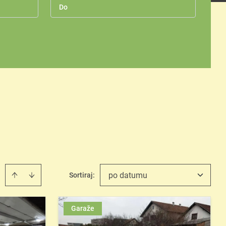
po datumu
Sortiraj
:
Garaže