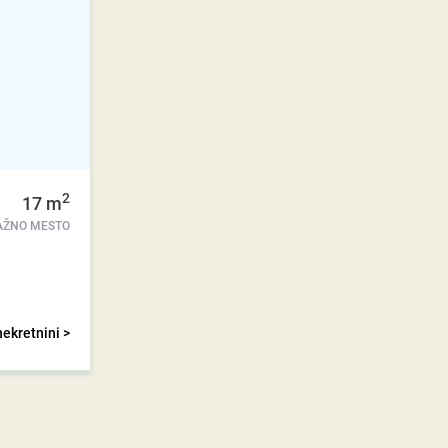
2
17
m
AŽNO MESTO
nekretnini >