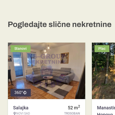
Pogledajte slične nekretnine
Stanovi
Plac
360°
2
Salajka
52
m
Manasti
NOVI SAD
TROSOBAN
Hopovo