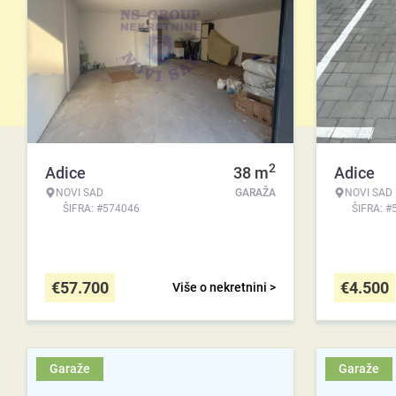
2
Adice
38
m
Adice
NOVI SAD
GARAŽA
NOVI SAD
ŠIFRA: #574046
ŠIFRA: #
€
57.700
€
4.500
Više o nekretnini >
Garaže
Garaže