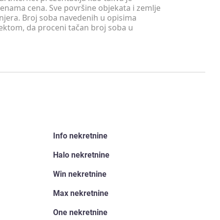
menama cena. Sve površine objekata i zemlje
injera. Broj soba navedenih u opisima
tektom, da proceni tačan broj soba u
Info nekretnine
Halo nekretnine
Win nekretnine
Max nekretnine
One nekretnine