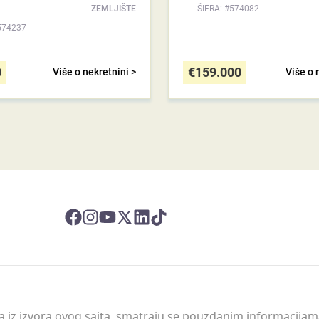
ZEMLJIŠTE
ŠIFRA: #574082
574237
0
€
159.000
Više o nekretnini >
Više o 
 a iz izvora ovog sajta, smatraju se pouzdanim informacijama