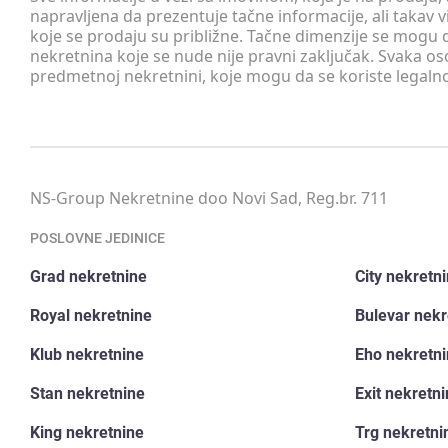
napravljena da prezentuje tačne informacije, ali taka
koje se prodaju su približne. Tačne dimenzije se mogu d
nekretnina koje se nude nije pravni zaključak. Svaka o
predmetnoj nekretnini, koje mogu da se koriste legaln
NS-Group Nekretnine doo Novi Sad, Reg.br. 711
POSLOVNE JEDINICE
Grad nekretnine
City nekretn
Royal nekretnine
Bulevar nekr
Klub nekretnine
Eho nekretn
Stan nekretnine
Exit nekretn
King nekretnine
Trg nekretni