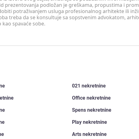
v vid prezentovanja podložan je greškama, propustima i pro
obiti potraživanjem usluga profesionalnog arhitekte ili inž
soba treba da se konsultuje sa sopstvenim advokatom, arhi
o kao spavaće sobe.
ine
021 nekretnine
etnine
Office nekretnine
ine
Spens nekretnine
ine
Play nekretnine
ne
Arts nekretnine