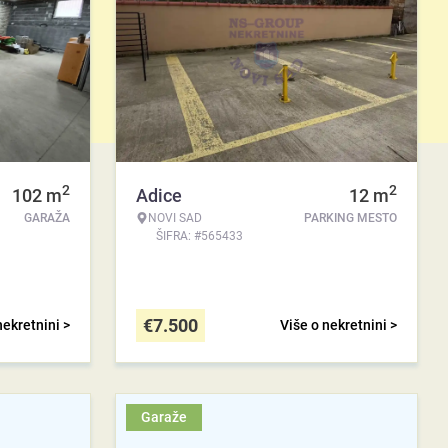
2
2
102
m
Adice
12
m
GARAŽA
NOVI SAD
PARKING MESTO
ŠIFRA: #565433
€
7.500
nekretnini >
Više o nekretnini >
Garaže