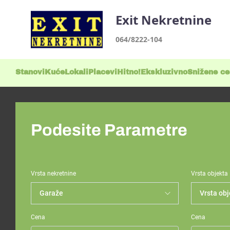
Exit Nekretnine
064/8222-104
Stanovi
Kuće
Lokali
Placevi
Hitno!
Ekskluzivno
Snižene c
Podesite Parametre
Vrsta nekretnine
Vrsta objekta
Cena
Cena