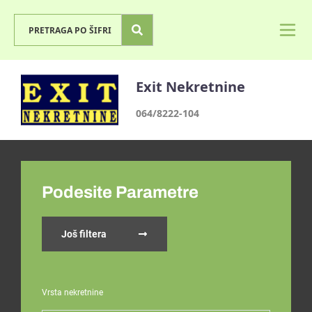
Exit Nekretnine
064/8222-104
Podesite Parametre
Još filtera
Vrsta nekretnine