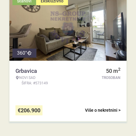
Stanovi
Ekskluzivno
360°
2
Grbavica
50
m
NOVI SAD
TROSOBAN
ŠIFRA: #573149
€
206.900
Više o nekretnini >