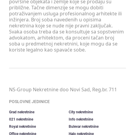
površine objekata i zemlje koje se prodaju su
približne. Tačne dimenzije se mogu dobiti
potraživanjem usluga profesionalnog arhitekte ili
inžinjera. Broj soba navedenih u opisima
nekretnina koje se nude nije pravni zaključak.
Svaka osoba treba da se konsultuje sa sopstvenim
advokatom, arhitektom, da proceni tačan broj
soba u predmetnoj nekretnini, koje mogu da se
koriste legalno kao spavaće sobe.
NS-Group Nekretnine doo Novi Sad, Reg.br. 711
POSLOVNE JEDINICE
Grad nekretnine
City nekretnine
021 nekretnine
Info nekretnine
Royal nekretnine
Bulevar nekretnine
Office nekretnine
Halo nekretnine