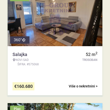
360°
2
Salajka
52
m
NOVI SAD
TROSOBAN
ŠIFRA: #575068
€
160.680
Više o nekretnini >
Plac