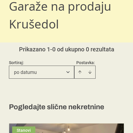
Garaže na prodaju
Krušedol
Prikazano 1-0 od ukupno 0 rezultata
Sortiraj
:
Postavka:
po datumu
Pogledajte slične nekretnine
Stanovi