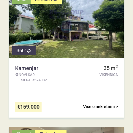
360°
2
Kamenjar
35
m
NOVI SAD
VIKENDICA
ŠIFRA: #574082
€
159.000
Više o nekretnini >