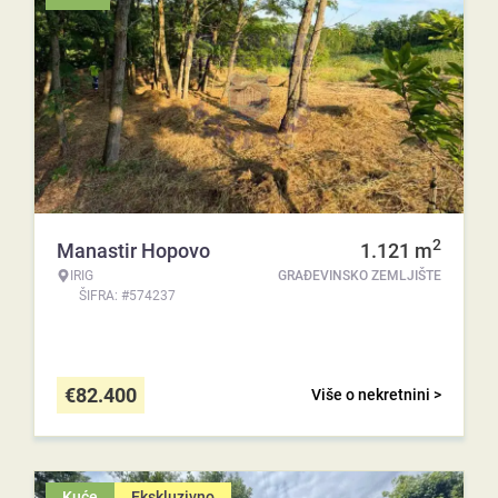
2
Manastir Hopovo
1.121
m
IRIG
GRAĐEVINSKO ZEMLJIŠTE
ŠIFRA: #574237
€
82.400
Više o nekretnini >
Kuće
Ekskluzivno