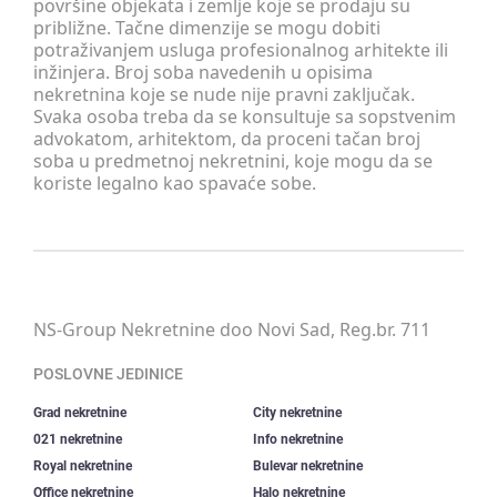
površine objekata i zemlje koje se prodaju su
približne. Tačne dimenzije se mogu dobiti
potraživanjem usluga profesionalnog arhitekte ili
inžinjera. Broj soba navedenih u opisima
nekretnina koje se nude nije pravni zaključak.
Svaka osoba treba da se konsultuje sa sopstvenim
advokatom, arhitektom, da proceni tačan broj
soba u predmetnoj nekretnini, koje mogu da se
koriste legalno kao spavaće sobe.
NS-Group Nekretnine doo Novi Sad, Reg.br. 711
POSLOVNE JEDINICE
Grad nekretnine
City nekretnine
021 nekretnine
Info nekretnine
Royal nekretnine
Bulevar nekretnine
Office nekretnine
Halo nekretnine