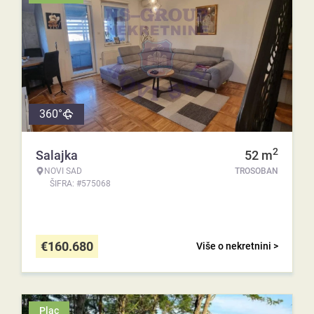
360°
2
Salajka
52
m
NOVI SAD
TROSOBAN
ŠIFRA: #575068
€
160.680
Više o nekretnini >
Plac