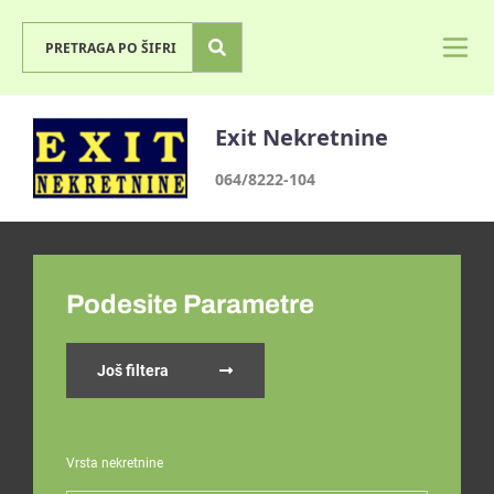
Exit Nekretnine
064/8222-104
Podesite Parametre
Još filtera
Vrsta nekretnine