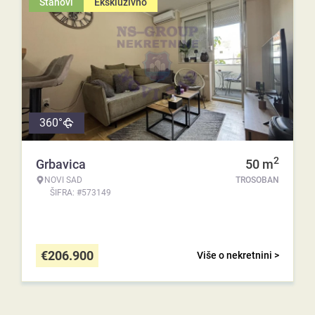
Stanovi
Ekskluzivno
360°
2
Grbavica
50
m
NOVI SAD
TROSOBAN
ŠIFRA: #573149
€
206.900
Više o nekretnini >