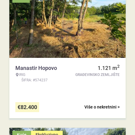
2
Manastir Hopovo
1.121
m
IRIG
GRAĐEVINSKO ZEMLJIŠTE
ŠIFRA: #574237
€
82.400
Više o nekretnini >
Kuće
Ekskluzivno