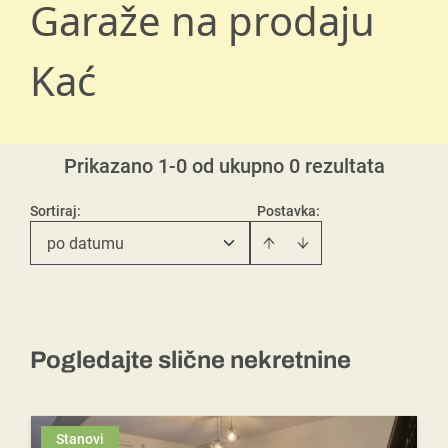
Garaže na prodaju
Kać
Prikazano 1-0 od ukupno 0 rezultata
Sortiraj
:
Postavka:
po datumu
Pogledajte slične nekretnine
Stanovi