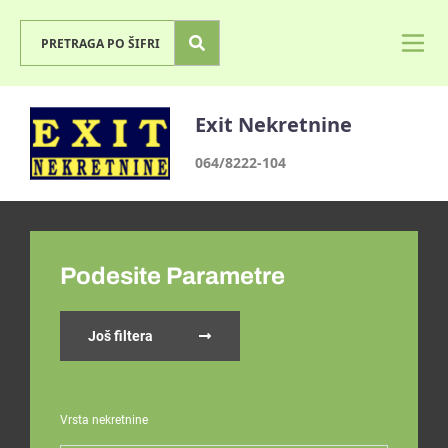
Exit Nekretnine
064/8222-104
Podesite Parametre
Još filtera
Vrsta nekretnine