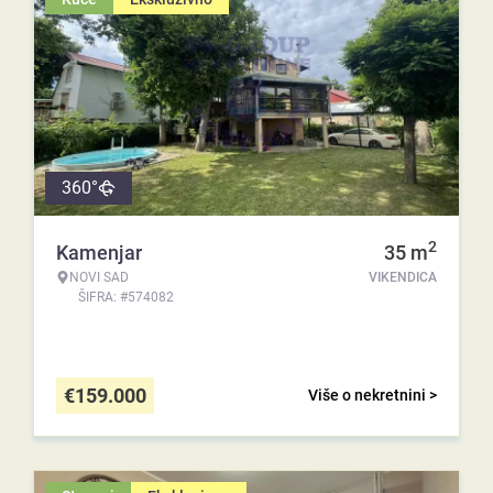
360°
2
Kamenjar
35
m
NOVI SAD
VIKENDICA
ŠIFRA: #574082
€
159.000
Više o nekretnini >