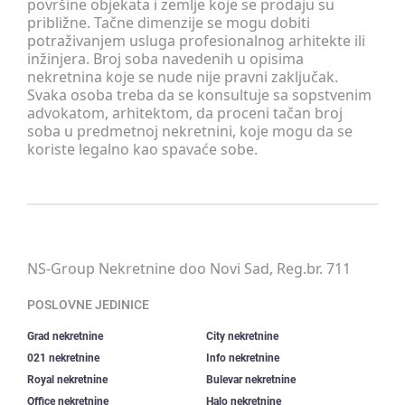
površine objekata i zemlje koje se prodaju su
približne. Tačne dimenzije se mogu dobiti
potraživanjem usluga profesionalnog arhitekte ili
inžinjera. Broj soba navedenih u opisima
nekretnina koje se nude nije pravni zaključak.
Svaka osoba treba da se konsultuje sa sopstvenim
advokatom, arhitektom, da proceni tačan broj
soba u predmetnoj nekretnini, koje mogu da se
koriste legalno kao spavaće sobe.
NS-Group Nekretnine doo Novi Sad, Reg.br. 711
POSLOVNE JEDINICE
Grad nekretnine
City nekretnine
021 nekretnine
Info nekretnine
Royal nekretnine
Bulevar nekretnine
Office nekretnine
Halo nekretnine