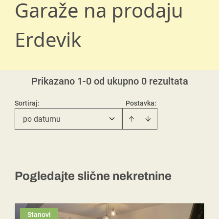
Garaže na prodaju
Erdevik
Prikazano 1-0 od ukupno 0 rezultata
Sortiraj
:
Postavka:
po datumu
Pogledajte slične nekretnine
Stanovi