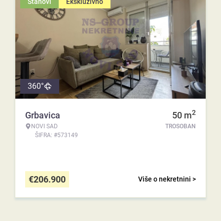
Stanovi
Ekskluzivno
360°
2
Grbavica
50
m
NOVI SAD
TROSOBAN
ŠIFRA: #573149
€
206.900
Više o nekretnini >