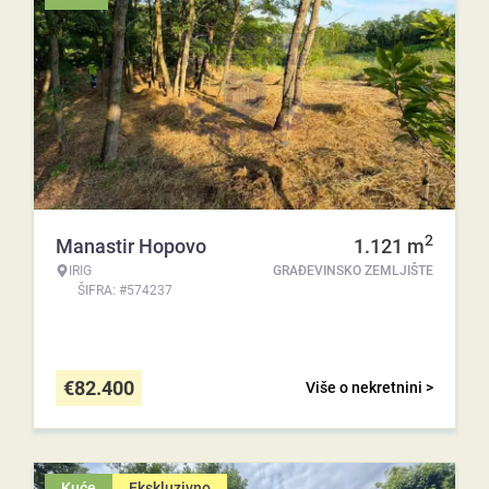
2
Manastir Hopovo
1.121
m
IRIG
GRAĐEVINSKO ZEMLJIŠTE
ŠIFRA: #574237
€
82.400
Više o nekretnini >
Kuće
Ekskluzivno