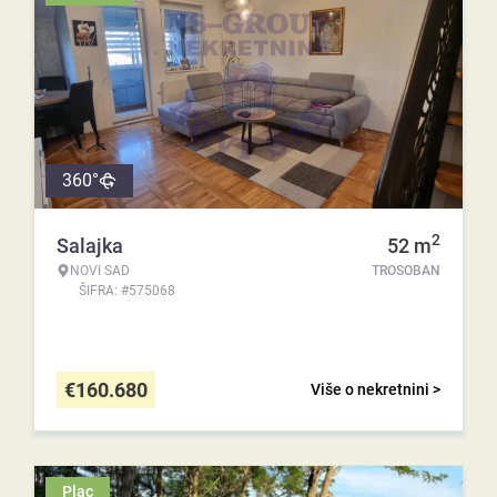
360°
2
Salajka
52
m
NOVI SAD
TROSOBAN
ŠIFRA: #575068
€
160.680
Više o nekretnini >
Plac