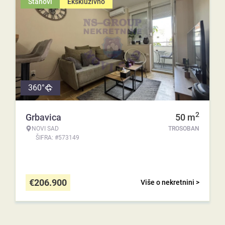
Stanovi
Ekskluzivno
360°
2
Grbavica
50
m
NOVI SAD
TROSOBAN
ŠIFRA: #573149
€
206.900
Više o nekretnini >