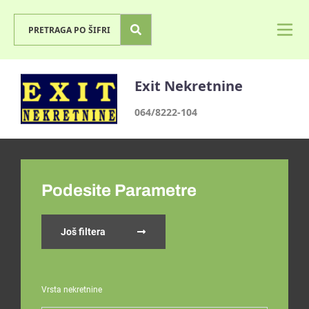
Exit Nekretnine
064/8222-104
Podesite Parametre
Još filtera
Vrsta nekretnine