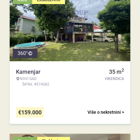
360°
2
Kamenjar
35
m
NOVI SAD
VIKENDICA
ŠIFRA: #574082
€
159.000
Više o nekretnini >