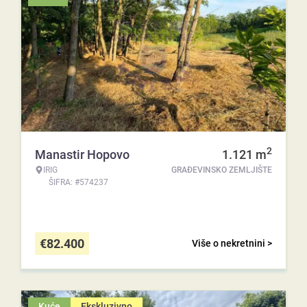
2
Manastir Hopovo
1.121
m
IRIG
GRAĐEVINSKO ZEMLJIŠTE
ŠIFRA: #574237
€
82.400
Više o nekretnini >
Kuće
Ekskluzivno