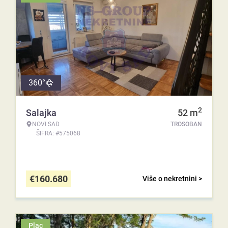
360°
2
Salajka
52
m
NOVI SAD
TROSOBAN
ŠIFRA: #575068
€
160.680
Više o nekretnini >
Plac