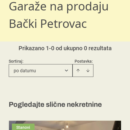
Garaže na prodaju
Bački Petrovac
Prikazano 1-0 od ukupno 0 rezultata
Sortiraj
:
Postavka:
po datumu
Pogledajte slične nekretnine
Stanovi