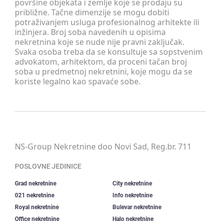
površine objekata i zemlje koje se prodaju su
približne. Tačne dimenzije se mogu dobiti
potraživanjem usluga profesionalnog arhitekte ili
inžinjera. Broj soba navedenih u opisima
nekretnina koje se nude nije pravni zaključak.
Svaka osoba treba da se konsultuje sa sopstvenim
advokatom, arhitektom, da proceni tačan broj
soba u predmetnoj nekretnini, koje mogu da se
koriste legalno kao spavaće sobe.
NS-Group Nekretnine doo Novi Sad, Reg.br. 711
POSLOVNE JEDINICE
Grad nekretnine
City nekretnine
021 nekretnine
Info nekretnine
Royal nekretnine
Bulevar nekretnine
Office nekretnine
Halo nekretnine