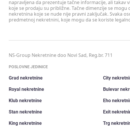
napravljena da prezentuje tačne informacije, ali taka
koje se prodaju su približne. Tačne dimenzije se mogu d
nekretnina koje se nude nije pravni zaključak. Svaka o
predmetnoj nekretnini, koje mogu da se koriste legaln
NS-Group Nekretnine doo Novi Sad, Reg.br. 711
POSLOVNE JEDINICE
Grad nekretnine
City nekretn
Royal nekretnine
Bulevar nekr
Klub nekretnine
Eho nekretn
Stan nekretnine
Exit nekretn
King nekretnine
Trg nekretni