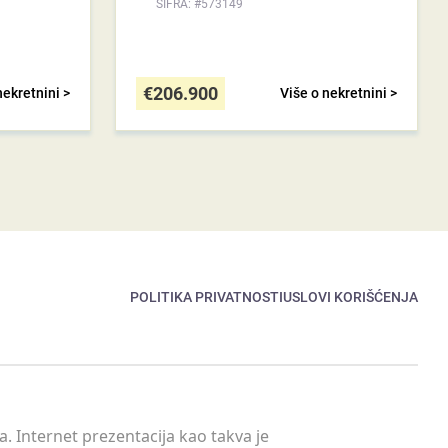
ŠIFRA: #573149
€
206.900
nekretnini >
Više o nekretnini >
POLITIKA PRIVATNOSTI
USLOVI KORIŠĆENJA
. Internet prezentacija kao takva je