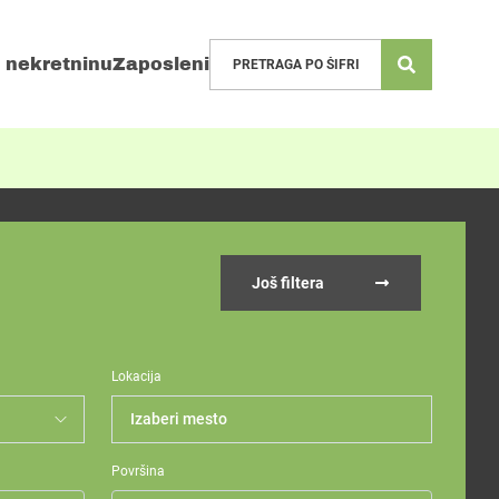
 nekretninu
Zaposleni
Još filtera
Lokacija
Izaberi mesto
Površina