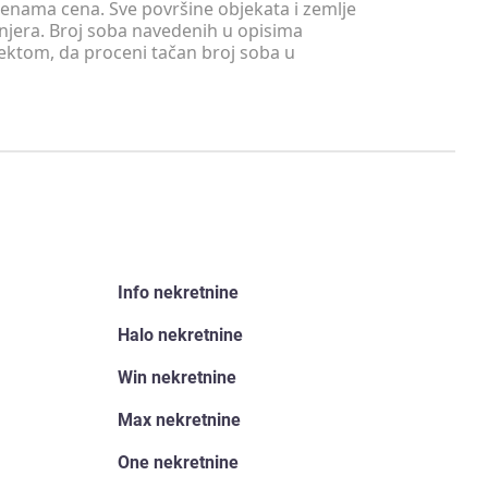
menama cena. Sve površine objekata i zemlje
injera. Broj soba navedenih u opisima
tektom, da proceni tačan broj soba u
Info nekretnine
Halo nekretnine
Win nekretnine
Max nekretnine
One nekretnine