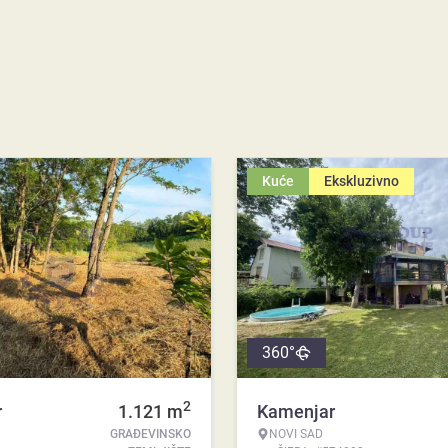
Kuće
Ekskluzivno
360°
2
r
1.121
m
Kamenjar
GRAĐEVINSKO
NOVI SAD