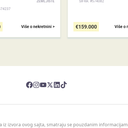
ZEMLJIŠTE
ŠIFRA: #574082
574237
0
€
159.000
Više o nekretnini >
Više o 
 a iz izvora ovog sajta, smatraju se pouzdanim informacijama