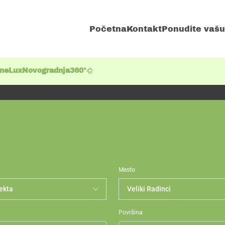
Početna
Kontakt
Ponudite vašu
ene
Lux
Novogradnja
360°
Mesto
Površina