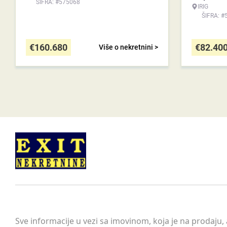
ŠIFRA: #575068
IRIG
ŠIFRA: #
€
160.680
€
82.40
Više o nekretnini >
Sve informacije u vezi sa imovinom, koja je na prodaju,