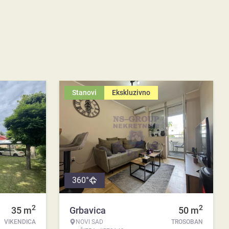
Stanovi
Ekskluzivno
360°
2
2
35
m
Grbavica
50
m
VIKENDICA
NOVI SAD
TROSOBAN