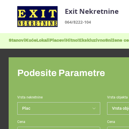
Exit Nekretnine
064/8222-104
Stanovi
Kuće
Lokali
Placevi
Hitno!
Ekskluzivno
Snižene c
Podesite Parametre
Vrsta nekretnine
Vrsta objekta
Cena
Cena