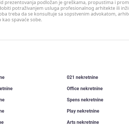
v vid prezentovanja podložan je greškama, propustima i pro
obiti potraživanjem usluga profesionalnog arhitekte ili inž
soba treba da se konsultuje sa sopstvenim advokatom, arhi
o kao spavaće sobe.
ine
021 nekretnine
etnine
Office nekretnine
ine
Spens nekretnine
ine
Play nekretnine
ne
Arts nekretnine