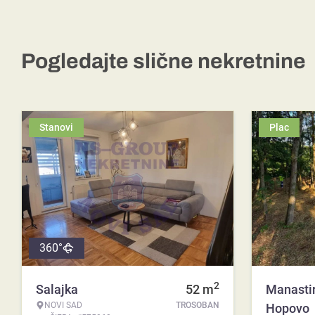
Pogledajte slične nekretnine
Stanovi
Plac
360°
2
Salajka
52
m
Manasti
NOVI SAD
TROSOBAN
Hopovo