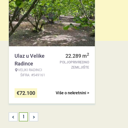
2
Ulaz u Velike
22.289
m
POLJOPRIVREDNO
Radince
ZEMLJIŠTE
VELIKI RADINCI
ŠIFRA: #549161
€
72.100
Više o nekretnini >
<
>
1