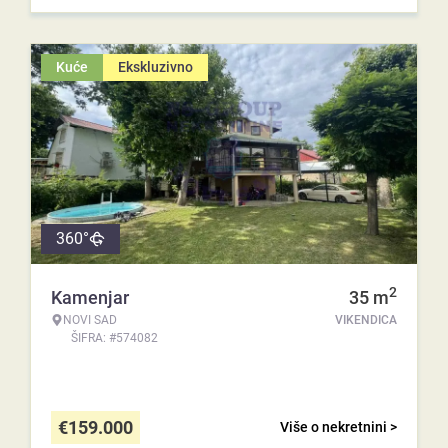
Kuće
Ekskluzivno
360°
2
Kamenjar
35
m
NOVI SAD
VIKENDICA
ŠIFRA: #574082
€
159.000
Više o nekretnini >