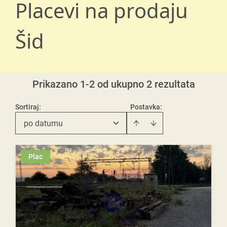
Placevi na prodaju
Šid
Prikazano 1-2 od ukupno 2 rezultata
Sortiraj
:
Postavka:
po datumu
Plac