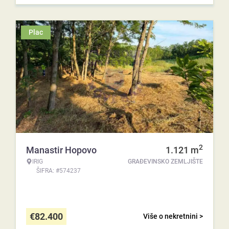
Plac
2
Manastir Hopovo
1.121
m
IRIG
GRAĐEVINSKO ZEMLJIŠTE
ŠIFRA: #574237
€
82.400
Više o nekretnini >