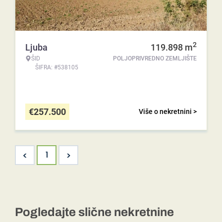
2
Ljuba
119.898
m
ŠID
POLJOPRIVREDNO ZEMLJIŠTE
ŠIFRA: #538105
€
257.500
Više o nekretnini >
<
>
1
Pogledajte slične nekretnine