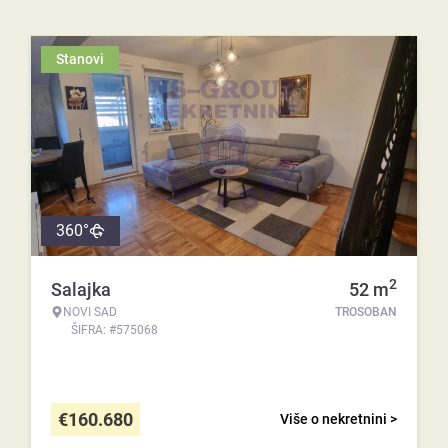
Stanovi
360°
2
Salajka
52
m
NOVI SAD
TROSOBAN
ŠIFRA: #575068
€
160.680
Više o nekretnini >