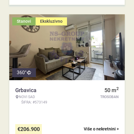
Stanovi
Ekskluzivno
360°
2
Grbavica
50
m
NOVI SAD
TROSOBAN
ŠIFRA: #573149
€
206.900
Više o nekretnini >