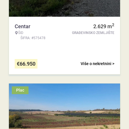
2
Centar
2.629
m
ŠID
GRAĐEVINSKO ZEMLJIŠTE
ŠIFRA: #575478
€
66.950
Više o nekretnini >
Plac