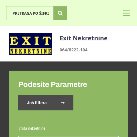
Exit Nekretnine
064/8222-104
Podesite Parametre
Još filtera
Vrsta nekretnine