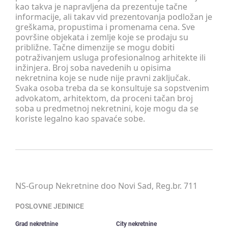
kao takva je napravljena da prezentuje tačne
informacije, ali takav vid prezentovanja podložan je
greškama, propustima i promenama cena. Sve
površine objekata i zemlje koje se prodaju su
približne. Tačne dimenzije se mogu dobiti
potraživanjem usluga profesionalnog arhitekte ili
inžinjera. Broj soba navedenih u opisima
nekretnina koje se nude nije pravni zaključak.
Svaka osoba treba da se konsultuje sa sopstvenim
advokatom, arhitektom, da proceni tačan broj
soba u predmetnoj nekretnini, koje mogu da se
koriste legalno kao spavaće sobe.
NS-Group Nekretnine doo Novi Sad, Reg.br. 711
POSLOVNE JEDINICE
Grad nekretnine
City nekretnine