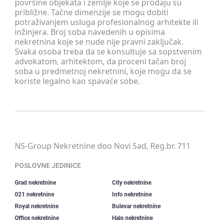
površine objekata i zemlje koje se prodaju su
približne. Tačne dimenzije se mogu dobiti
potraživanjem usluga profesionalnog arhitekte ili
inžinjera. Broj soba navedenih u opisima
nekretnina koje se nude nije pravni zaključak.
Svaka osoba treba da se konsultuje sa sopstvenim
advokatom, arhitektom, da proceni tačan broj
soba u predmetnoj nekretnini, koje mogu da se
koriste legalno kao spavaće sobe.
NS-Group Nekretnine doo Novi Sad, Reg.br. 711
POSLOVNE JEDINICE
Grad nekretnine
City nekretnine
021 nekretnine
Info nekretnine
Royal nekretnine
Bulevar nekretnine
Office nekretnine
Halo nekretnine