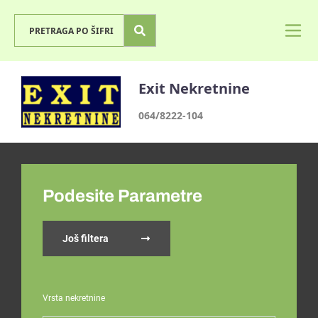
Exit Nekretnine
064/8222-104
Podesite Parametre
Još filtera
Vrsta nekretnine