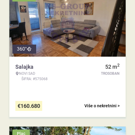
360°
2
Salajka
52
m
NOVI SAD
TROSOBAN
ŠIFRA: #575068
€
160.680
Više o nekretnini >
Plac