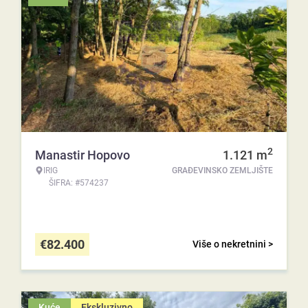
2
Manastir Hopovo
1.121
m
IRIG
GRAĐEVINSKO ZEMLJIŠTE
ŠIFRA: #574237
€
82.400
Više o nekretnini >
Kuće
Ekskluzivno