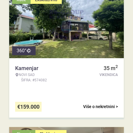
360°
2
Kamenjar
35
m
NOVI SAD
VIKENDICA
ŠIFRA: #574082
€
159.000
Više o nekretnini >