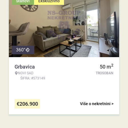
Stanovi
Ekskluzivno
360°
2
Grbavica
50
m
NOVI SAD
TROSOBAN
ŠIFRA: #573149
€
206.900
Više o nekretnini >