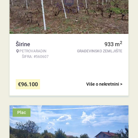
2
Širine
933
m
PETROVARADIN
GRAĐEVINSKO ZEMLJIŠTE
ŠIFRA: #560607
€
96.100
Više o nekretnini >
Plac