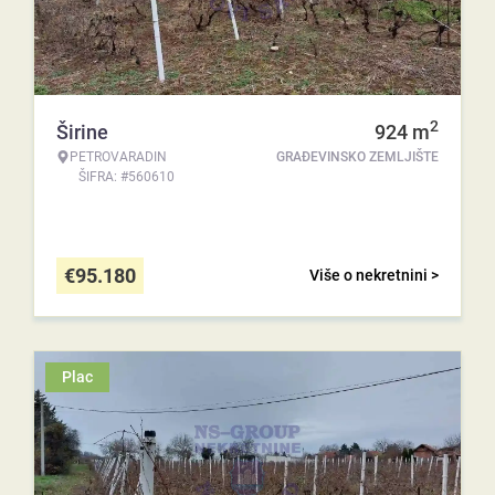
2
Širine
924
m
PETROVARADIN
GRAĐEVINSKO ZEMLJIŠTE
ŠIFRA: #560610
€
95.180
Više o nekretnini >
Plac