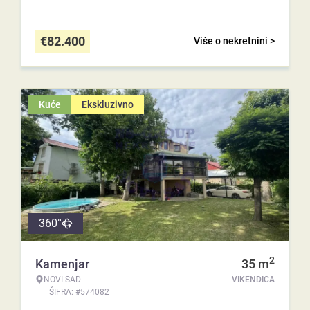
€
82.400
Više o nekretnini >
Kuće
Ekskluzivno
360°
2
Kamenjar
35
m
NOVI SAD
VIKENDICA
ŠIFRA: #574082