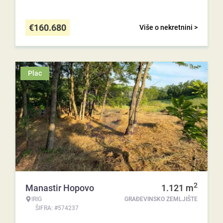
€
160.680
Više o nekretnini >
Plac
2
Manastir Hopovo
1.121
m
IRIG
GRAĐEVINSKO ZEMLJIŠTE
ŠIFRA: #574237