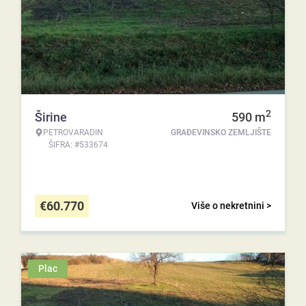
2
Širine
590
m
PETROVARADIN
GRAĐEVINSKO ZEMLJIŠTE
ŠIFRA: #533674
€
60.770
Više o nekretnini >
Plac