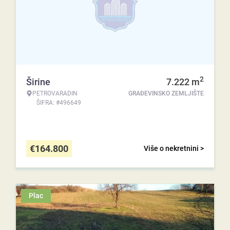
2
Širine
7.222
m
PETROVARADIN
GRAĐEVINSKO ZEMLJIŠTE
ŠIFRA: #496649
€
164.800
Više o nekretnini >
Plac