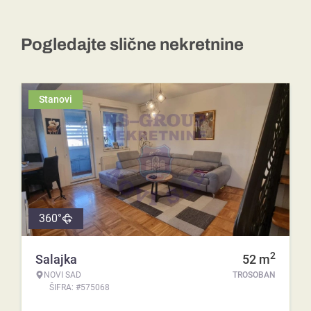
Pogledajte slične nekretnine
Stanovi
360°
2
Salajka
52
m
NOVI SAD
TROSOBAN
ŠIFRA: #575068