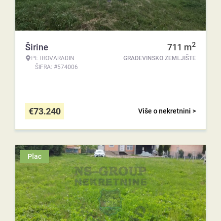
2
Širine
711
m
PETROVARADIN
GRAĐEVINSKO ZEMLJIŠTE
ŠIFRA: #574006
€
73.240
Više o nekretnini >
Plac