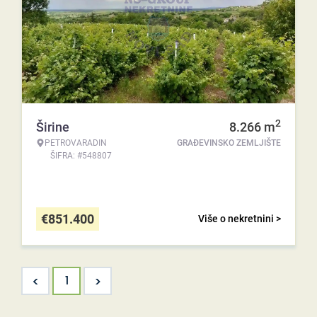
2
Širine
8.266
m
PETROVARADIN
GRAĐEVINSKO ZEMLJIŠTE
ŠIFRA: #548807
€
851.400
Više o nekretnini >
<
>
1