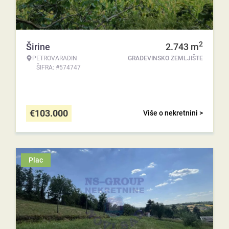
2
Širine
2.743
m
PETROVARADIN
GRAĐEVINSKO ZEMLJIŠTE
ŠIFRA: #574747
€
103.000
Više o nekretnini >
Plac