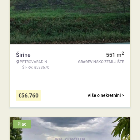
2
Širine
551
m
PETROVARADIN
GRAĐEVINSKO ZEMLJIŠTE
ŠIFRA: #533670
€
56.760
Više o nekretnini >
Plac