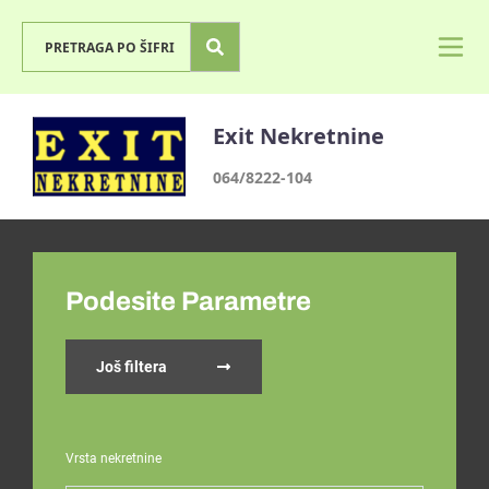
Exit Nekretnine
064/8222-104
Podesite Parametre
Još filtera
Vrsta nekretnine