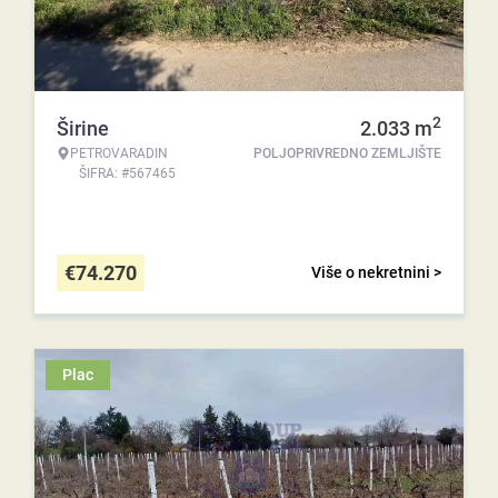
2
Širine
2.033
m
PETROVARADIN
POLJOPRIVREDNO ZEMLJIŠTE
ŠIFRA: #567465
€
74.270
Više o nekretnini >
Plac