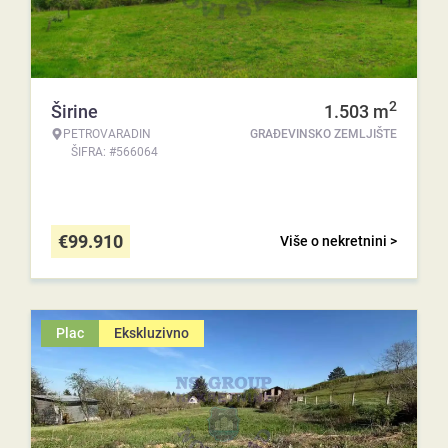
2
Širine
1.503
m
PETROVARADIN
GRAĐEVINSKO ZEMLJIŠTE
ŠIFRA: #566064
€
99.910
Više o nekretnini >
Plac
Ekskluzivno