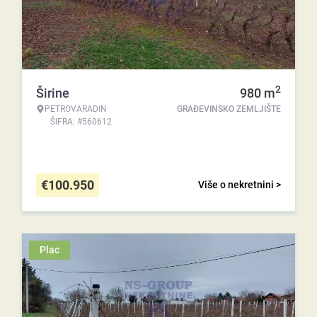
2
Širine
980
m
PETROVARADIN
GRAĐEVINSKO ZEMLJIŠTE
ŠIFRA: #560612
€
100.950
Više o nekretnini >
Plac