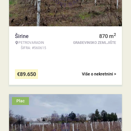
2
Širine
870
m
PETROVARADIN
GRAĐEVINSKO ZEMLJIŠTE
ŠIFRA: #560615
€
89.650
Više o nekretnini >
Plac