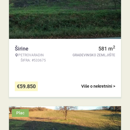
2
Širine
581
m
PETROVARADIN
GRAĐEVINSKO ZEMLJIŠTE
ŠIFRA: #533675
€
59.850
Više o nekretnini >
Plac