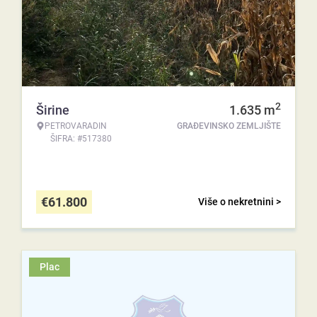
2
Širine
1.635
m
PETROVARADIN
GRAĐEVINSKO ZEMLJIŠTE
ŠIFRA: #517380
€
61.800
Više o nekretnini >
Plac