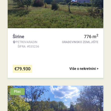
2
Širine
776
m
PETROVARADIN
GRAĐEVINSKO ZEMLJIŠTE
ŠIFRA: #535236
€
79.930
Više o nekretnini >
Plac