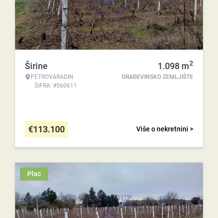
2
Širine
1.098
m
PETROVARADIN
GRAĐEVINSKO ZEMLJIŠTE
ŠIFRA: #560611
€
113.100
Više o nekretnini >
Plac