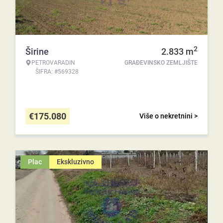
2
Širine
2.833
m
PETROVARADIN
GRAĐEVINSKO ZEMLJIŠTE
ŠIFRA: #569328
€
175.080
Više o nekretnini >
Plac
Ekskluzivno