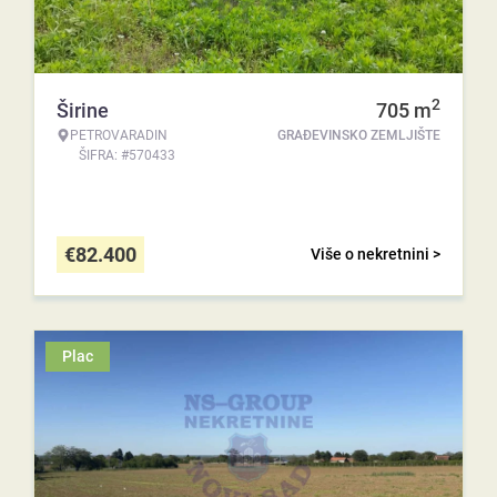
2
Širine
705
m
PETROVARADIN
GRAĐEVINSKO ZEMLJIŠTE
ŠIFRA: #570433
€
82.400
Više o nekretnini >
Plac