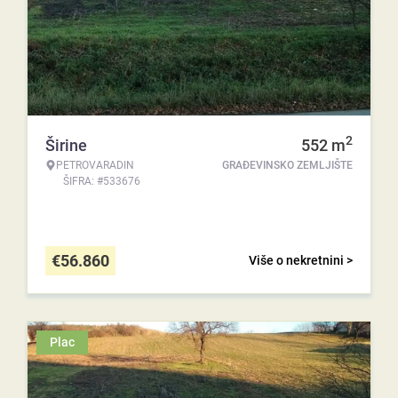
2
Širine
552
m
PETROVARADIN
GRAĐEVINSKO ZEMLJIŠTE
ŠIFRA: #533676
€
56.860
Više o nekretnini >
Plac