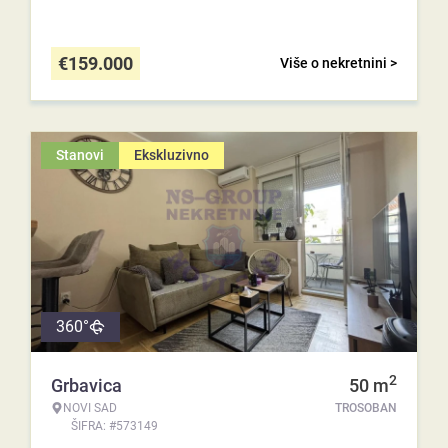
€
159.000
Više o nekretnini >
Stanovi
Ekskluzivno
360°
2
Grbavica
50
m
NOVI SAD
TROSOBAN
ŠIFRA: #573149