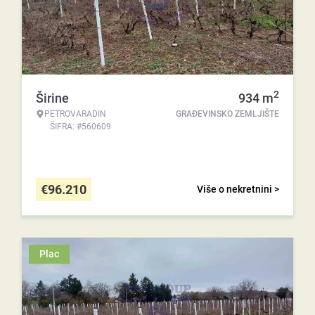
2
Širine
934
m
PETROVARADIN
GRAĐEVINSKO ZEMLJIŠTE
ŠIFRA: #560609
€
96.210
Više o nekretnini >
Plac