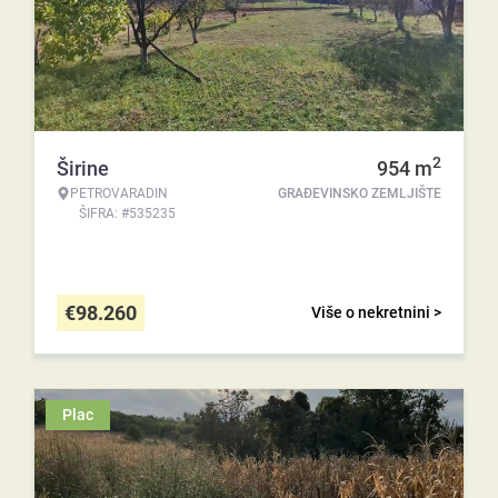
2
Širine
954
m
PETROVARADIN
GRAĐEVINSKO ZEMLJIŠTE
ŠIFRA: #535235
€
98.260
Više o nekretnini >
Plac