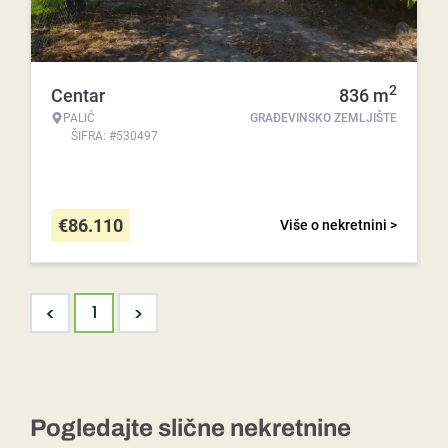
2
Centar
836
m
PALIĆ
GRAĐEVINSKO ZEMLJIŠTE
ŠIFRA: #530497
€
86.110
Više o nekretnini >
<
>
1
Pogledajte slične nekretnine