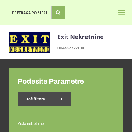
Exit Nekretnine
064/8222-104
Podesite Parametre
Još filtera
Vrsta nekretnine