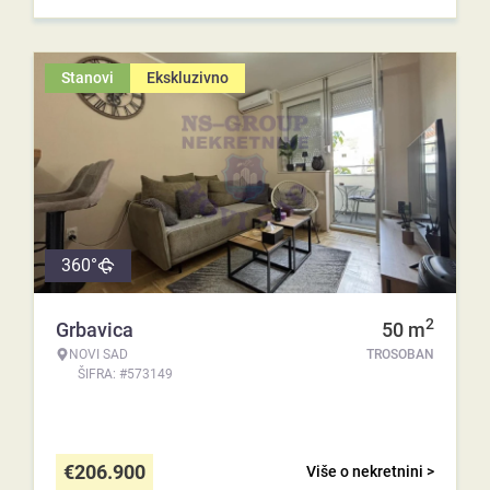
Stanovi
Ekskluzivno
360°
2
Grbavica
50
m
NOVI SAD
TROSOBAN
ŠIFRA: #573149
€
206.900
Više o nekretnini >