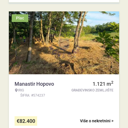
Plac
2
Manastir Hopovo
1.121
m
IRIG
GRAĐEVINSKO ZEMLJIŠTE
ŠIFRA: #574237
€
82.400
Više o nekretnini >