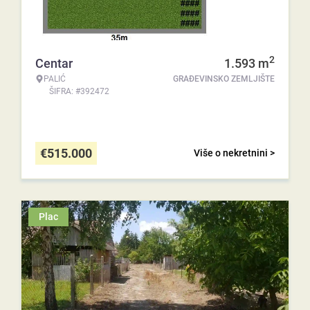
2
Centar
1.593
m
PALIĆ
GRAĐEVINSKO ZEMLJIŠTE
ŠIFRA: #392472
€
515.000
Više o nekretnini >
Plac