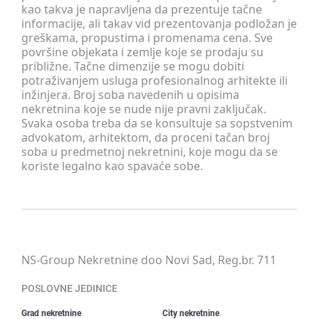
kao takva je napravljena da prezentuje tačne
informacije, ali takav vid prezentovanja podložan je
greškama, propustima i promenama cena. Sve
površine objekata i zemlje koje se prodaju su
približne. Tačne dimenzije se mogu dobiti
potraživanjem usluga profesionalnog arhitekte ili
inžinjera. Broj soba navedenih u opisima
nekretnina koje se nude nije pravni zaključak.
Svaka osoba treba da se konsultuje sa sopstvenim
advokatom, arhitektom, da proceni tačan broj
soba u predmetnoj nekretnini, koje mogu da se
koriste legalno kao spavaće sobe.
NS-Group Nekretnine doo Novi Sad, Reg.br. 711
POSLOVNE JEDINICE
Grad nekretnine
City nekretnine