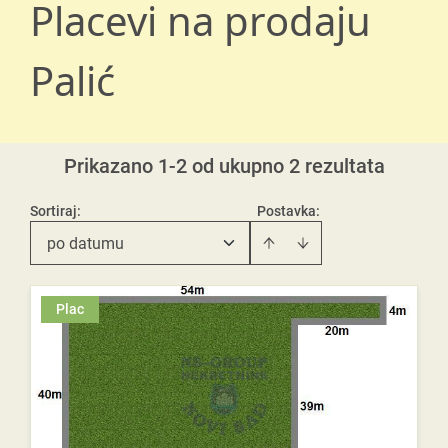
Placevi na prodaju
Palić
Prikazano 1-2 od ukupno 2 rezultata
Sortiraj
:
Postavka:
po datumu
Plac