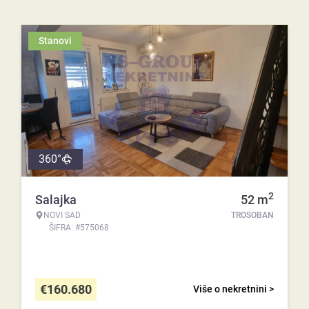
Stanovi
360°
2
Salajka
52
m
NOVI SAD
TROSOBAN
ŠIFRA: #575068
€
160.680
Više o nekretnini >