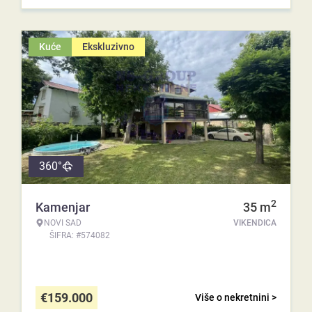
Kuće
Ekskluzivno
360°
2
Kamenjar
35
m
NOVI SAD
VIKENDICA
ŠIFRA: #574082
€
159.000
Više o nekretnini >