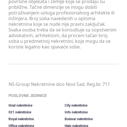
površine objekata i zemlje koje se prodaju su
približne. Tačne dimenzije se mogu dobiti
potraživanjem usluga profesionalnog arhitekte ili
inžinjera. Broj soba navedenih u opisima
nekretnina koje se nude nije pravni zaključak.
Svaka osoba treba da se konsultuje sa sopstvenim
advokatom, arhitektom, da proceni tačan broj
soba u predmetnoj nekretnini, koje mogu da se
koriste legalno kao spavaće sobe.
NS-Group Nekretnine doo Novi Sad, Reg.br. 711
POSLOVNE JEDINICE
Grad nekretnine
City nekretnine
021 nekretnine
Info nekretnine
Royal nekretnine
Bulevar nekretnine
Office nekretnine
Halo nekretnine