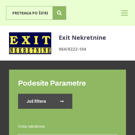
Exit Nekretnine
064/8222-104
Podesite Parametre
Još filtera
Vrsta nekretnine