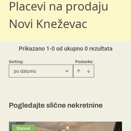
Placevi na prodaju
Novi Kneževac
Prikazano 1-0 od ukupno 0 rezultata
Sortiraj
:
Postavka:
po datumu
Pogledajte slične nekretnine
Stanovi