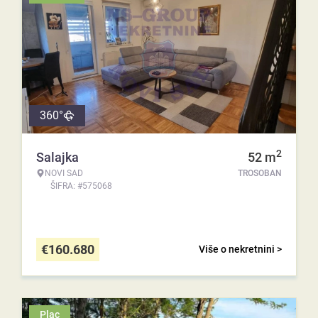
360°
2
Salajka
52
m
NOVI SAD
TROSOBAN
ŠIFRA: #575068
€
160.680
Više o nekretnini >
Plac