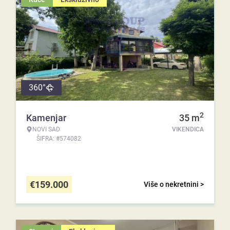
360°
2
Kamenjar
35
m
NOVI SAD
VIKENDICA
ŠIFRA: #574082
€
159.000
Više o nekretnini >