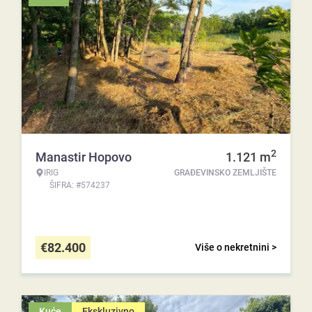
2
Manastir Hopovo
1.121
m
IRIG
GRAĐEVINSKO ZEMLJIŠTE
ŠIFRA: #574237
€
82.400
Više o nekretnini >
Kuće
Ekskluzivno