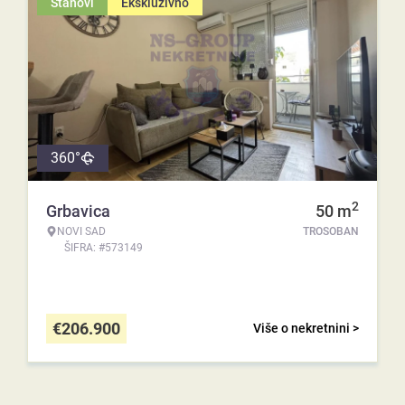
Stanovi
Ekskluzivno
360°
2
Grbavica
50
m
NOVI SAD
TROSOBAN
ŠIFRA: #573149
€
206.900
Više o nekretnini >